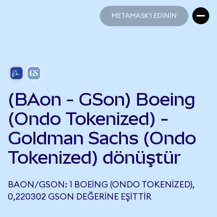
METAMASK'I EDİNİN
METAMASK'I EDİNİN
(BAon - GSon) Boeing
(Ondo Tokenized) -
Goldman Sachs (Ondo
Tokenized) dönüştür
BAON/GSON: 1 BOEING (ONDO TOKENIZED),
0,220302 GSON DEĞERINE EŞITTIR