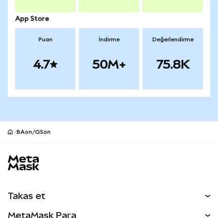
App Store
Puan
İndirme
Değerlendirme
4.7
50M+
75.8K
BAon/GSon
MetaMask site alt bilgisi
Takas et
Takas İşlemleri
MetaMask Para