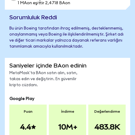
1 MAon eşittir 2,4718 BAon
Sorumluluk Reddi
Bu ürün Boeing tarafından ihraç edilmemiş, desteklenmemiş,
onaylanmamış veya Boeing ile ilişkilendirilmemiştir. Şirket adı
ve diğer ticari markalar yalnızca dayanak referans varlığını
tanımlamak amacıyla kullanılmaktadır.
Saniyeler içinde BAon edinin
MetaMask'ta BAon satın alın, satın,
takas edin ve değiştirin. En güvenilir
kripto cüzdanı.
Google Play
Puan
İndirme
Değerlendirme
4.4
10M+
483.8K