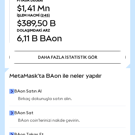
PIYASA DEĞERI
$1,41 Mn
İŞLEM HACMI
(24S)
$389,50 B
DOLAŞIMDAKI ARZ
6,11 B
BAon
DAHA FAZLA İSTATİSTİK GÖR
DAHA FAZLA İSTATİSTİK GÖR
MetaMask'ta BAon ile neler yapılır
BAon Satın Al
Birkaç dokunuşla satın alın.
BAon Sat
BAon coin'lerinizi nakde çevirin.
BAon Takas Et