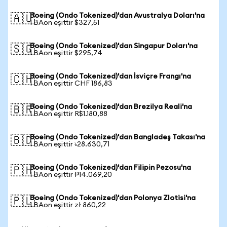
Boeing (Ondo Tokenized)'dan Avustralya Doları'na
🇦🇺
1 BAon eşittir $327,51
Boeing (Ondo Tokenized)'dan Singapur Doları'na
🇸🇬
1 BAon eşittir $295,74
Boeing (Ondo Tokenized)'dan İsviçre Frangı'na
🇨🇭
1 BAon eşittir CHF 186,83
Boeing (Ondo Tokenized)'dan Brezilya Reali'na
🇧🇷
1 BAon eşittir R$1.180,88
Boeing (Ondo Tokenized)'dan Bangladeş Takası'na
🇧🇩
1 BAon eşittir ৳28.630,71
Boeing (Ondo Tokenized)'dan Filipin Pezosu'na
🇵🇭
1 BAon eşittir ₱14.069,20
Boeing (Ondo Tokenized)'dan Polonya Zlotisi'na
🇵🇱
1 BAon eşittir zł 860,22