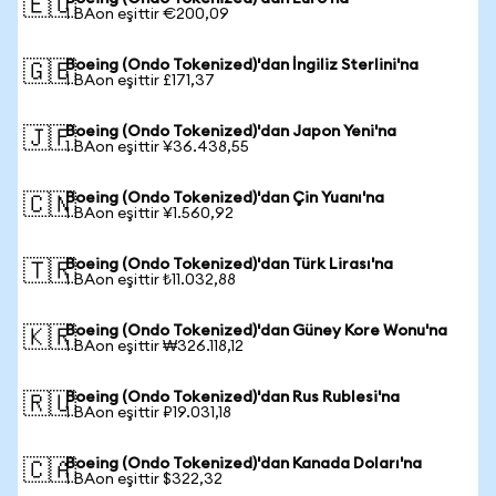
🇪🇺
1 BAon eşittir €200,09
Boeing (Ondo Tokenized)'dan İngiliz Sterlini'na
🇬🇧
1 BAon eşittir £171,37
Boeing (Ondo Tokenized)'dan Japon Yeni'na
🇯🇵
1 BAon eşittir ¥36.438,55
Boeing (Ondo Tokenized)'dan Çin Yuanı'na
🇨🇳
1 BAon eşittir ¥1.560,92
Boeing (Ondo Tokenized)'dan Türk Lirası'na
🇹🇷
1 BAon eşittir ₺11.032,88
Boeing (Ondo Tokenized)'dan Güney Kore Wonu'na
🇰🇷
1 BAon eşittir ₩326.118,12
Boeing (Ondo Tokenized)'dan Rus Rublesi'na
🇷🇺
1 BAon eşittir ₽19.031,18
Boeing (Ondo Tokenized)'dan Kanada Doları'na
🇨🇦
1 BAon eşittir $322,32