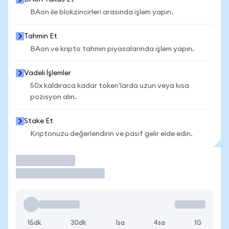
BAon ile blokzincirleri arasında işlem yapın.
Tahmin Et
BAon ve kripto tahmin piyasalarında işlem yapın.
Vadeli İşlemler
50x kaldıraca kadar token'larda uzun veya kısa
pozisyon alın.
Stake Et
Kriptonuzu değerlendirin ve pasif gelir elde edin.
İşlem Yap
15dk
30dk
1sa
4sa
1G