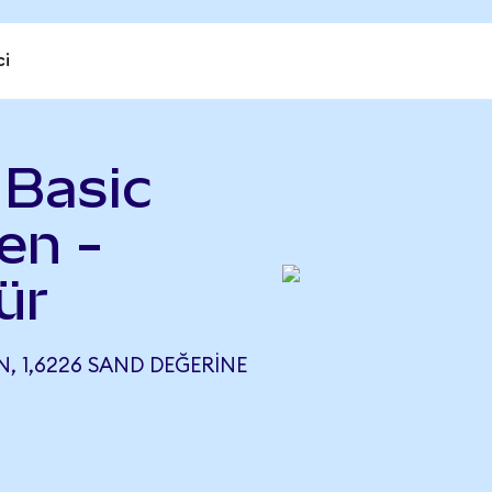
ci
 Basic
en -
ür
, 1,6226 SAND DEĞERINE