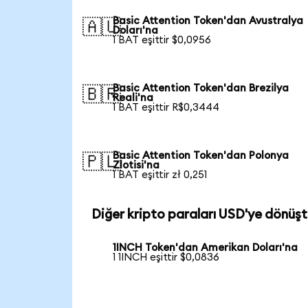
Basic Attention Token'dan Avustralya
🇦🇺
Doları'na
1 BAT eşittir $0,0956
Basic Attention Token'dan Brezilya
🇧🇷
Reali'na
1 BAT eşittir R$0,3444
Basic Attention Token'dan Polonya
🇵🇱
Zlotisi'na
1 BAT eşittir zł 0,251
Diğer kripto paraları USD'ye dönüşt
1INCH Token'dan Amerikan Doları'na
1 1INCH eşittir $0,0836