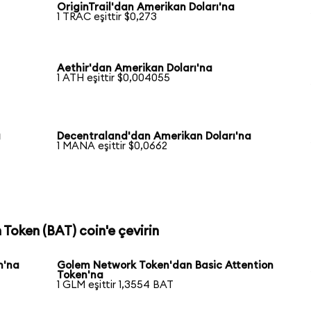
OriginTrail'dan Amerikan Doları'na
1 TRAC eşittir $0,273
Aethir'dan Amerikan Doları'na
1 ATH eşittir $0,004055
a
Decentraland'dan Amerikan Doları'na
1 MANA eşittir $0,0662
 Token (BAT) coin'e çevirin
n'na
Golem Network Token'dan Basic Attention
Token'na
1 GLM eşittir 1,3554 BAT