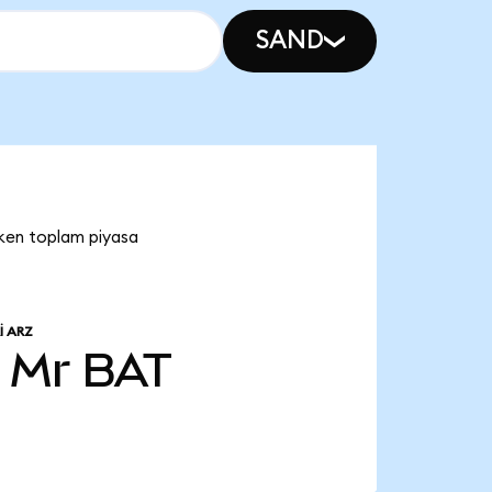
SAND
oken toplam piyasa
I ARZ
0 Mr
BAT