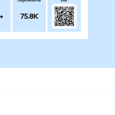
Değerlendirme
İndir
+
75.8K