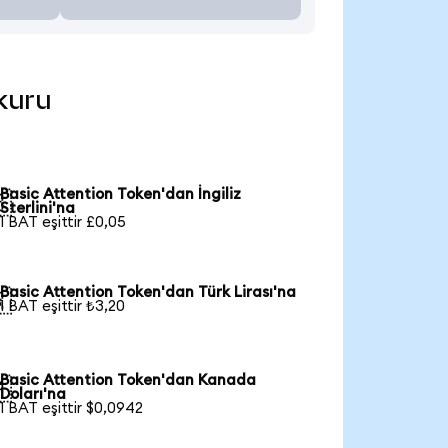
 kuru
Basic Attention Token'dan İngiliz

Sterlini'na
1 BAT eşittir £0,05
Basic Attention Token'dan Türk Lirası'na

1 BAT eşittir ₺3,20
Basic Attention Token'dan Kanada

Doları'na
1 BAT eşittir $0,0942