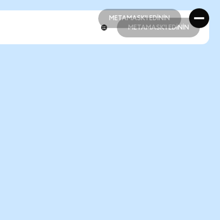
METAMASK'I EDİNİN
METAMASK'I EDİNİN
METAMASK'I EDİNİN
METAMASK'I EDİNİN