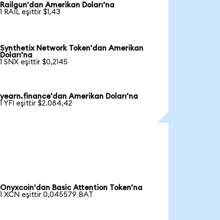
Railgun'dan Amerikan Doları'na
1 RAIL eşittir $1,43
Synthetix Network Token'dan Amerikan
Doları'na
1 SNX eşittir $0,2145
yearn.finance'dan Amerikan Doları'na
1 YFI eşittir $2.084,42
Onyxcoin'dan Basic Attention Token'na
1 XCN eşittir 0,045579 BAT