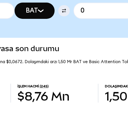
BAT
iyasa son durumu
ına $0,0672. Dolaşımdaki arzı 1,50 Mr BAT ve Basic Attention T
İŞLEM HACMI
(24S)
DOLAŞIMDAK
$8,76 Mn
1,5