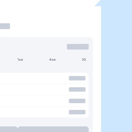
1sa
4sa
1G