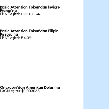
Basic Attention Token'dan İsviçre

Frangı'na
1 BAT eşittir CHF 0,0546
Basic Attention Token'dan Filipin

Pezosu'na
1 BAT eşittir ₱4,09
Onyxcoin'dan Amerikan Doları'na
1 XCN eşittir $0,003063