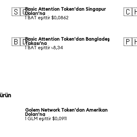
Basic Attention Token'dan Singapur
🇸🇬
🇨
Doları'na
1 BAT eşittir $0,0862
Basic Attention Token'dan Bangladeş
🇧🇩
🇵
Takası'na
1 BAT eşittir ৳8,34
ürün
Golem Network Token'dan Amerikan
Doları'na
1 GLM eşittir $0,0911