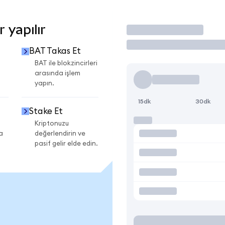
 yapılır
İşlem Yap
BAT Takas Et
BAT ile blokzincirleri
arasında işlem
yapın.
15dk
30dk
Stake Et
Kriptonuzu
a
değerlendirin ve
pasif gelir elde edin.