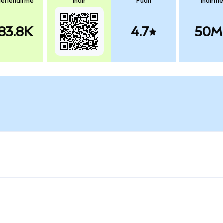
erlendirme
İndir
Puan
İndirme
83.8K
4.7
50M