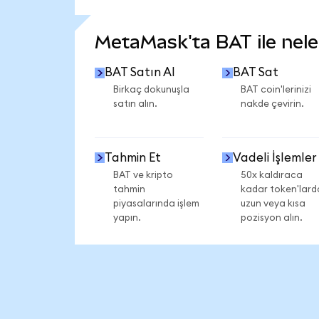
DAHA FAZLA İSTATİSTİK GÖR
MetaMask'ta BAT ile neler
BAT Satın Al
BAT Sat
Birkaç dokunuşla
BAT coin'lerinizi
satın alın.
nakde çevirin.
Tahmin Et
Vadeli İşlemler
BAT ve kripto
50x kaldıraca
tahmin
kadar token'lard
piyasalarında işlem
uzun veya kısa
yapın.
pozisyon alın.