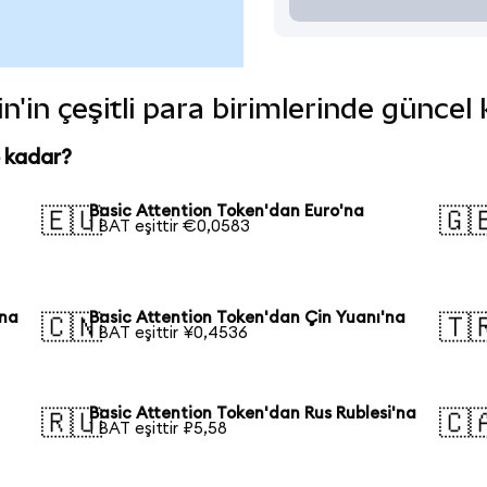
n'in çeşitli para birimlerinde güncel
e kadar?
Basic Attention Token'dan Euro'na
🇪🇺
🇬
1 BAT eşittir €0,0583
'na
Basic Attention Token'dan Çin Yuanı'na
🇨🇳
🇹
1 BAT eşittir ¥0,4536
Basic Attention Token'dan Rus Rublesi'na
🇷🇺
🇨
1 BAT eşittir ₽5,58