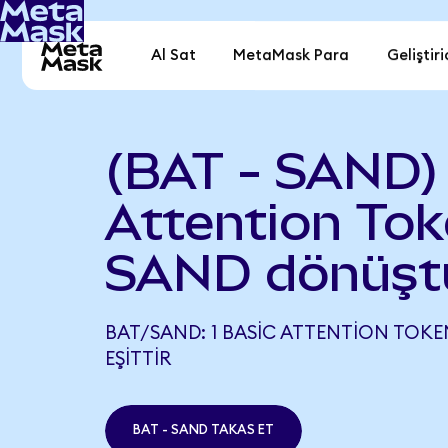
Al Sat
MetaMask Para
Geliştiri
(BAT - SAND)
Attention Tok
SAND dönüşt
BAT/SAND: 1 BASIC ATTENTION TOKEN
EŞITTIR
BAT - SAND TAKAS ET