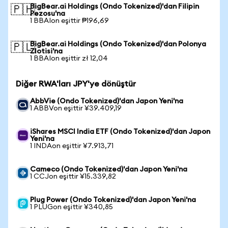
BigBear.ai Holdings (Ondo Tokenized)'dan Filipin
🇵🇭
Pezosu'na
1 BBAIon eşittir ₱196,69
BigBear.ai Holdings (Ondo Tokenized)'dan Polonya
🇵🇱
Zlotisi'na
1 BBAIon eşittir zł 12,04
Diğer RWA'ları JPY'ye dönüştür
AbbVie (Ondo Tokenized)'dan Japon Yeni'na
1 ABBVon eşittir ¥39.409,19
iShares MSCI India ETF (Ondo Tokenized)'dan Japon
Yeni'na
1 INDAon eşittir ¥7.913,71
Cameco (Ondo Tokenized)'dan Japon Yeni'na
1 CCJon eşittir ¥15.339,82
Plug Power (Ondo Tokenized)'dan Japon Yeni'na
1 PLUGon eşittir ¥340,85