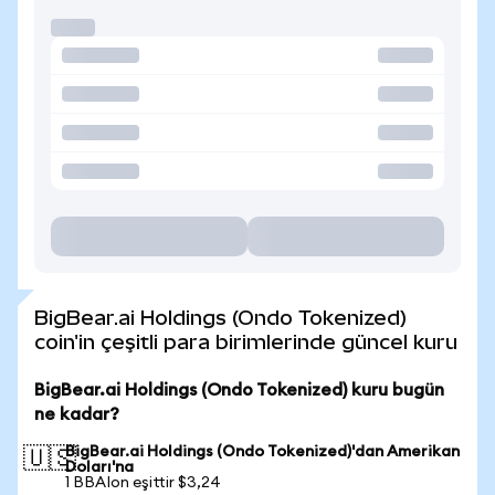
BigBear.ai Holdings (Ondo Tokenized)
coin'in çeşitli para birimlerinde güncel kuru
BigBear.ai Holdings (Ondo Tokenized) kuru bugün
ne kadar?
BigBear.ai Holdings (Ondo Tokenized)'dan Amerikan
🇺🇸
Doları'na
1 BBAIon eşittir $3,24