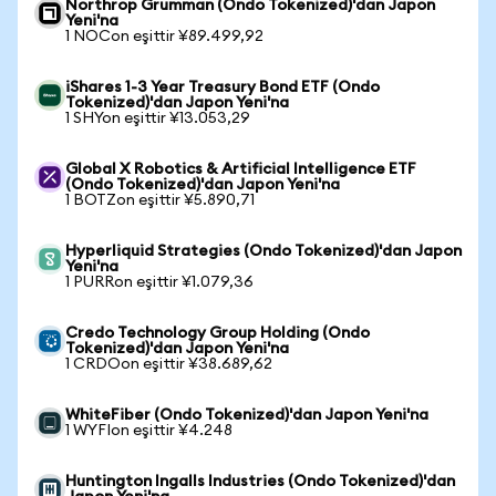
Northrop Grumman (Ondo Tokenized)'dan Japon
Yeni'na
1 NOCon eşittir ¥89.499,92
iShares 1-3 Year Treasury Bond ETF (Ondo
Tokenized)'dan Japon Yeni'na
1 SHYon eşittir ¥13.053,29
Global X Robotics & Artificial Intelligence ETF
(Ondo Tokenized)'dan Japon Yeni'na
1 BOTZon eşittir ¥5.890,71
Hyperliquid Strategies (Ondo Tokenized)'dan Japon
Yeni'na
1 PURRon eşittir ¥1.079,36
Credo Technology Group Holding (Ondo
Tokenized)'dan Japon Yeni'na
1 CRDOon eşittir ¥38.689,62
WhiteFiber (Ondo Tokenized)'dan Japon Yeni'na
1 WYFIon eşittir ¥4.248
Huntington Ingalls Industries (Ondo Tokenized)'dan