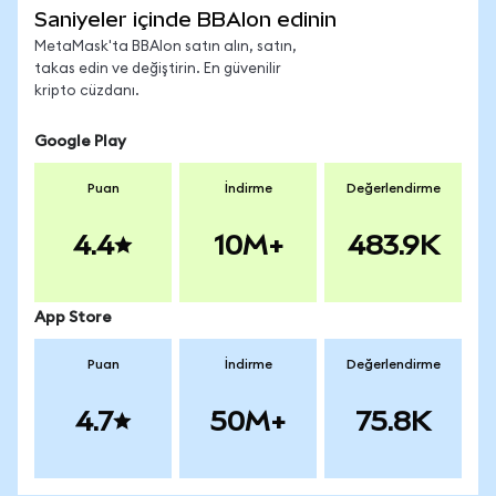
Saniyeler içinde BBAIon edinin
MetaMask'ta BBAIon satın alın, satın,
takas edin ve değiştirin. En güvenilir
kripto cüzdanı.
Google Play
Puan
İndirme
Değerlendirme
4.4
10M+
483.9K
App Store
Puan
İndirme
Değerlendirme
4.7
50M+
75.8K