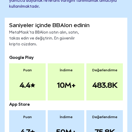
yalnızca dayanak referans varlığını tanımlamak amacıyla
kullanılmaktadır.
Saniyeler içinde BBAIon edinin
MetaMask'ta BBAIon satın alın, satın,
takas edin ve değiştirin. En güvenilir
kripto cüzdanı.
Google Play
Puan
İndirme
Değerlendirme
4.4
10M+
483.8K
App Store
Puan
İndirme
Değerlendirme