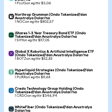
1 PLUGon eşittir $3,06
Northrop Grumman (Ondo Tokenized)'dan
Avustralya Doları'na
1 NOCon eşittir $802,57
iShares 1-3 Year Treasury Bond ETF (Ondo
Tokenized)'dan Avustralya Doları'na
1 SHYon eşittir $117,05
Global X Robotics & Artificial Intelligence ETF
(Ondo Tokenized)'dan Avustralya Doları'na
1 BOTZon eşittir $52,82
Hyperliquid Strategies (Ondo Tokenized)'dan
Avustralya Doları'na
1 PURRon eşittir $9,68
Credo Technology Group Holding (Ondo
Tokenized)'dan Avustralya Doları'na
1 CRDOon eşittir $346,94
WhiteFiber (Ondo Tokenized)'dan Avustralya
Doları'na