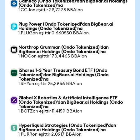
Cameco (Ondo Tokenized)'dan BigBear.ai Holdings
(Ondo Tokenized)'na
1 CCJon eşittir 29,7278 BBAIon
Plug Power (Ondo Tokenized)'dan BigBear.ai
Holdings (Ondo Tokenized)'na
1 PLUGon eşittir 0,660550 BBAIon
Northrop Grumman (Ondo Tokenized)'dan
BigBear.ai Holdings (Ondo Tokenized)'na
1 NOCon eşittir 173,4465 BBAIon
iShares 1-3 Year Treasury Bond ETF (Ondo
Tokenized)'dan BigBear.ai Holdings (Ondo
Tokenized)'na
1 SHYon eşittir 25,2966 BBAIon
Global X Robotics & Artificial Intelligence ETF
(Ondo Tokenized)'dan BigBear.ai Holdings (Ondo
Tokenized)'na
1 BOTZon eşittir 11,4159 BBAIon
Hyperliquid Strategies (Ondo Tokenized)'dan
BigBear.ai Holdings (Ondo Tokenized)'na
1 PURRon eşittir 2,0917 BBAIon