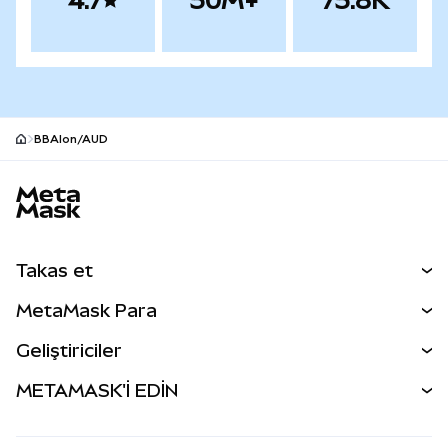
4.7
50M+
75.8K
BBAIon/AUD
MetaMask site alt bilgisi
Takas et
Takas İşlemleri
MetaMask Para
Tahmin Et
YENİ
Kripto Al
Geliştiriciler
Perps
YENİ
MetaMask Kart
Dökümantasyon
METAMASK'İ EDİN
RWA'lar
mUSD
YENİ
Kontrol Paneli
İşlem Kalkanı
Kazan
Smart Accounts Kit
Agent Wallet
YENİ