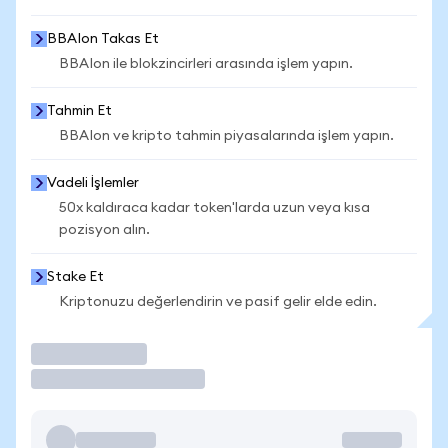
BBAIon Takas Et
BBAIon ile blokzincirleri arasında işlem yapın.
Tahmin Et
BBAIon ve kripto tahmin piyasalarında işlem yapın.
Vadeli İşlemler
50x kaldıraca kadar token'larda uzun veya kısa
pozisyon alın.
Stake Et
Kriptonuzu değerlendirin ve pasif gelir elde edin.
İşlem Yap