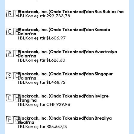
Blackrock, Inc. (Ondo Tokenized)'dan Rus Rublesi'na
🇷🇺
1 BLKon eşittir ₽93.733,78
Blackrock, Inc. (Ondo Tokenized)'dan Kanada
🇨🇦
Doları'na
1 BLKon eşittir $1.606,97
Blackrock, Inc. (Ondo Tokenized)'dan Avustralya
🇦🇺
Doları'na
1 BLKon eşittir $1.628,60
Blackrock, Inc. (Ondo Tokenized)'dan Singapur
🇸🇬
Doları'na
1 BLKon eşittir $1.468,72
Blackrock, Inc. (Ondo Tokenized)'dan İsviçre
🇨🇭
Frangı'na
1 BLKon eşittir CHF 929,96
Blackrock, Inc. (Ondo Tokenized)'dan Brezilya
🇧🇷
Reali'na
1 BLKon eşittir R$5.857,13