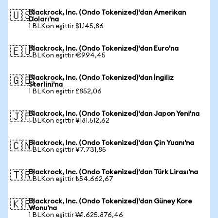
Blackrock, Inc. (Ondo Tokenized)'dan Amerikan
🇺🇸
Doları'na
1 BLKon eşittir $1.145,86
Blackrock, Inc. (Ondo Tokenized)'dan Euro'na
🇪🇺
1 BLKon eşittir €994,45
Blackrock, Inc. (Ondo Tokenized)'dan İngiliz
🇬🇧
Sterlini'na
1 BLKon eşittir £852,06
Blackrock, Inc. (Ondo Tokenized)'dan Japon Yeni'na
🇯🇵
1 BLKon eşittir ¥181.512,62
Blackrock, Inc. (Ondo Tokenized)'dan Çin Yuanı'na
🇨🇳
1 BLKon eşittir ¥7.731,85
Blackrock, Inc. (Ondo Tokenized)'dan Türk Lirası'na
🇹🇷
1 BLKon eşittir ₺54.662,67
Blackrock, Inc. (Ondo Tokenized)'dan Güney Kore
🇰🇷
Wonu'na
1 BLKon eşittir ₩1.625.876,46