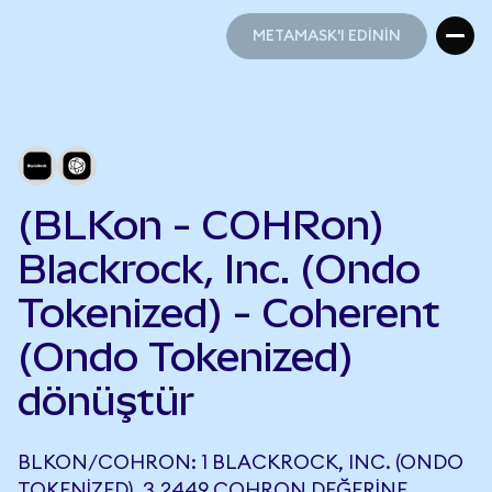
METAMASK'I EDİNİN
METAMASK'I EDİNİN
(BLKon - COHRon)
Blackrock, Inc. (Ondo
Tokenized) - Coherent
(Ondo Tokenized)
dönüştür
BLKON/COHRON: 1 BLACKROCK, INC. (ONDO
TOKENIZED), 3,2449 COHRON DEĞERINE