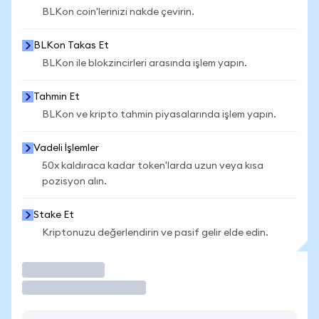
BLKon coin'lerinizi nakde çevirin.
BLKon Takas Et
BLKon ile blokzincirleri arasında işlem yapın.
Tahmin Et
BLKon ve kripto tahmin piyasalarında işlem yapın.
Vadeli İşlemler
50x kaldıraca kadar token'larda uzun veya kısa
pozisyon alın.
Stake Et
Kriptonuzu değerlendirin ve pasif gelir elde edin.
İşlem Yap