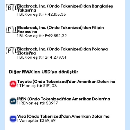
Blackrock, Inc. (Ondo Tokenized)'dan Bangladeş
🇧🇩
Takası'na
1 BLKon eşittir ৳142.105,35
Blackrock, Inc. (Ondo Tokenized)'dan Filipin
🇵🇭
Pezosu'na
1 BLKon eşittir ₱69.852,32
Blackrock, Inc. (Ondo Tokenized)'dan Polonya
🇵🇱
Zlotisi'na
1 BLKon eşittir zł 4.279,31
Diğer RWA'ları USD'ye dönüştür
Toyota (Ondo Tokenized)'dan Amerikan Doları'na
1 TMon eşittir $191,03
IREN (Ondo Tokenized)'dan Amerikan Doları'na
1 IRENon eşittir $39,17
Visa (Ondo Tokenized)'dan Amerikan Doları'na
1 Von eşittir $369,69