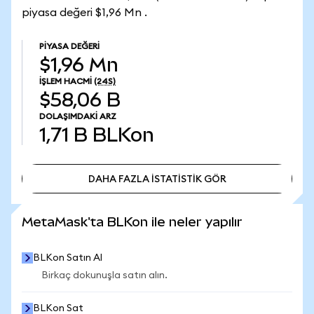
piyasa değeri $1,96 Mn .
PIYASA DEĞERI
$1,96 Mn
İŞLEM HACMI
(24S)
$58,06 B
DOLAŞIMDAKI ARZ
1,71 B
BLKon
DAHA FAZLA İSTATİSTİK GÖR
DAHA FAZLA İSTATİSTİK GÖR
MetaMask'ta BLKon ile neler yapılır
BLKon Satın Al
Birkaç dokunuşla satın alın.
BLKon Sat