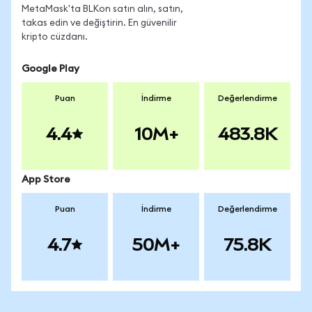
MetaMask'ta BLKon satın alın, satın,
takas edin ve değiştirin. En güvenilir
kripto cüzdanı.
Google Play
Puan
İndirme
Değerlendirme
4.4
10M+
483.8K
App Store
Puan
İndirme
Değerlendirme
4.7
50M+
75.8K