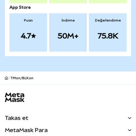
App Store
Puan
İndirme
Değerlendirme
4.7
50M+
75.8K
TMon/BLKon
MetaMask site alt bilgisi
Takas et
Takas İşlemleri
MetaMask Para
Tahmin Et
YENİ