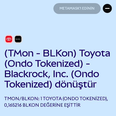
METAMASK'I EDİNİN
METAMASK'I EDİNİN
(TMon - BLKon) Toyota
(Ondo Tokenized) -
Blackrock, Inc. (Ondo
Tokenized) dönüştür
TMON/BLKON: 1 TOYOTA (ONDO TOKENIZED),
0,165216 BLKON DEĞERINE EŞITTIR