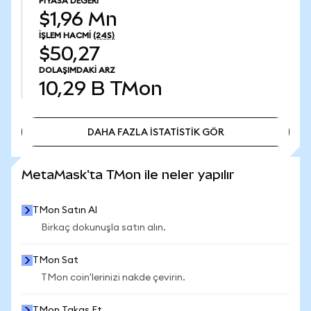
PIYASA DEĞERI
$1,96 Mn
İŞLEM HACMI
(24S)
$50,27
DOLAŞIMDAKI ARZ
10,29 B
TMon
DAHA FAZLA İSTATİSTİK GÖR
DAHA FAZLA İSTATİSTİK GÖR
MetaMask'ta TMon ile neler yapılır
TMon Satın Al
Birkaç dokunuşla satın alın.
TMon Sat
TMon coin'lerinizi nakde çevirin.
TMon Takas Et