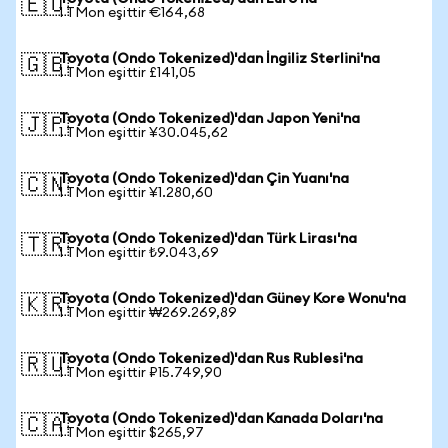
🇪🇺
1 TMon eşittir €164,68
Toyota (Ondo Tokenized)'dan İngiliz Sterlini'na
🇬🇧
1 TMon eşittir £141,05
Toyota (Ondo Tokenized)'dan Japon Yeni'na
🇯🇵
1 TMon eşittir ¥30.045,62
Toyota (Ondo Tokenized)'dan Çin Yuanı'na
🇨🇳
1 TMon eşittir ¥1.280,60
Toyota (Ondo Tokenized)'dan Türk Lirası'na
🇹🇷
1 TMon eşittir ₺9.043,69
Toyota (Ondo Tokenized)'dan Güney Kore Wonu'na
🇰🇷
1 TMon eşittir ₩269.269,89
Toyota (Ondo Tokenized)'dan Rus Rublesi'na
🇷🇺
1 TMon eşittir ₽15.749,90
Toyota (Ondo Tokenized)'dan Kanada Doları'na
🇨🇦
1 TMon eşittir $265,97