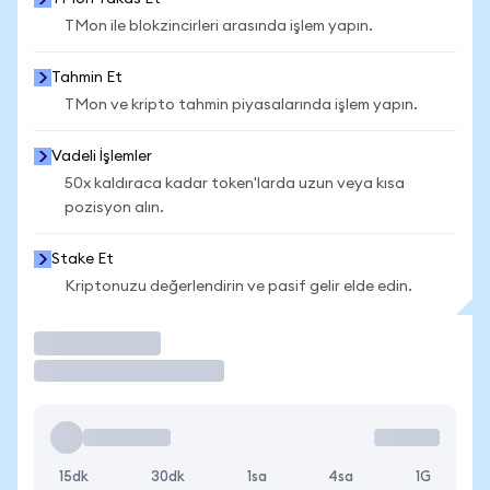
TMon ile blokzincirleri arasında işlem yapın.
Tahmin Et
TMon ve kripto tahmin piyasalarında işlem yapın.
Vadeli İşlemler
50x kaldıraca kadar token'larda uzun veya kısa
pozisyon alın.
Stake Et
Kriptonuzu değerlendirin ve pasif gelir elde edin.
İşlem Yap
15dk
30dk
1sa
4sa
1G