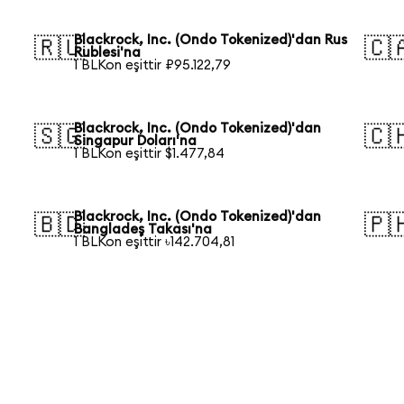
Blackrock, Inc. (Ondo Tokenized)'dan Rus
🇷🇺
🇨
Rublesi'na
1 BLKon eşittir ₽95.122,79
Blackrock, Inc. (Ondo Tokenized)'dan
🇸🇬
🇨
Singapur Doları'na
1 BLKon eşittir $1.477,84
Blackrock, Inc. (Ondo Tokenized)'dan
🇧🇩
🇵
Bangladeş Takası'na
1 BLKon eşittir ৳142.704,81