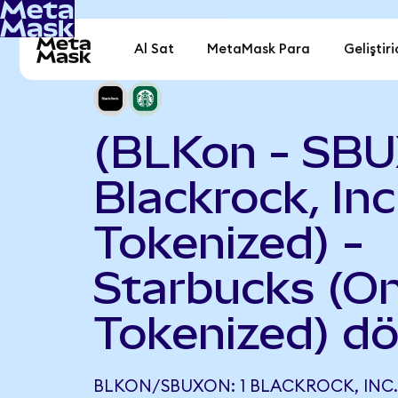
Al Sat
MetaMask Para
Geliştiri
(BLKon - SBU
Blackrock, In
Tokenized) -
Starbucks (O
Tokenized) d
BLKON/SBUXON: 1 BLACKROCK, INC.