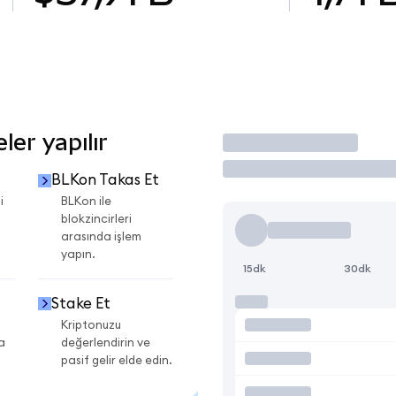
er yapılır
İşlem Yap
BLKon Takas Et
i
BLKon ile
blokzincirleri
arasında işlem
yapın.
15dk
30dk
Stake Et
Kriptonuzu
a
değerlendirin ve
pasif gelir elde edin.