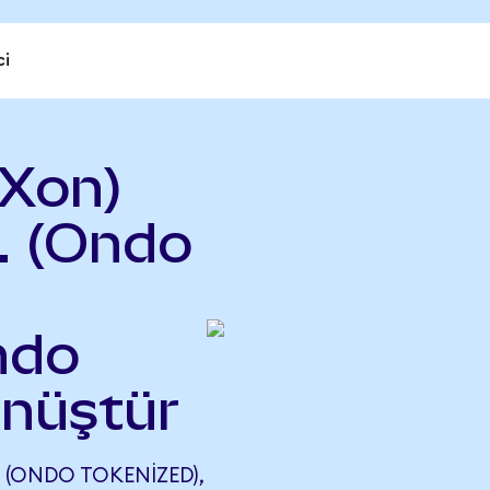
ci
Xon)
c. (Ondo
ndo
önüştür
 (ONDO TOKENIZED),