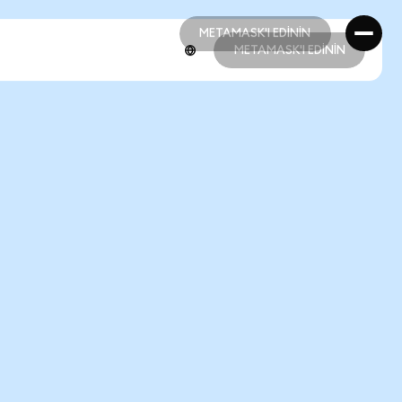
METAMASK'I EDİNİN
METAMASK'I EDİNİN
METAMASK'I EDİNİN
METAMASK'I EDİNİN