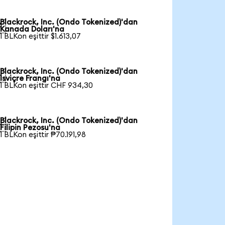
Blackrock, Inc. (Ondo Tokenized)'dan

Kanada Doları'na
1 BLKon eşittir $1.613,07
Blackrock, Inc. (Ondo Tokenized)'dan

İsviçre Frangı'na
1 BLKon eşittir CHF 934,30
Blackrock, Inc. (Ondo Tokenized)'dan

Filipin Pezosu'na
1 BLKon eşittir ₱70.191,98