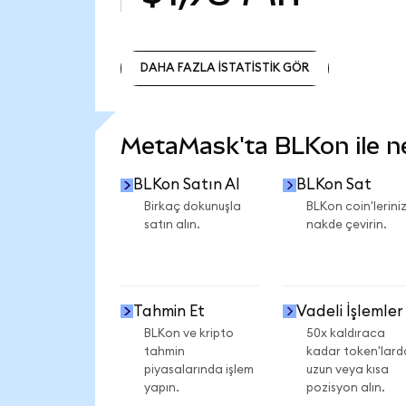
DAHA FAZLA İSTATİSTİK GÖR
DAHA FAZLA İSTATİSTİK GÖR
MetaMask'ta BLKon ile nel
BLKon Satın Al
BLKon Sat
Birkaç dokunuşla
BLKon coin'leriniz
satın alın.
nakde çevirin.
Tahmin Et
Vadeli İşlemler
BLKon ve kripto
50x kaldıraca
tahmin
kadar token'lard
piyasalarında işlem
uzun veya kısa
yapın.
pozisyon alın.