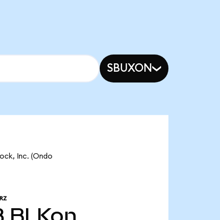
SBUXON
rock, Inc. (Ondo
RZ
B
BLKon