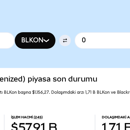
BLKON
kenized) piyasa son durumu
ı BLKon başına $1.156,27. Dolaşımdaki arzı 1,71 B BLKon ve Black
İŞLEM HACMI
(24S)
DOLAŞIMDAKI A
$57,91 B
1,71 