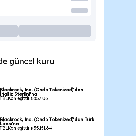
nde güncel kuru
Blackrock, Inc. (Ondo Tokenized)'dan

İngiliz Sterlini'na
1 BLKon eşittir £857,08
Blackrock, Inc. (Ondo Tokenized)'dan Türk

Lirası'na
1 BLKon eşittir ₺55.151,84