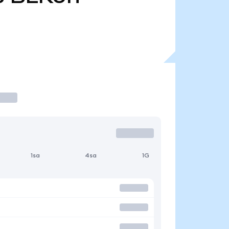
1sa
4sa
1G