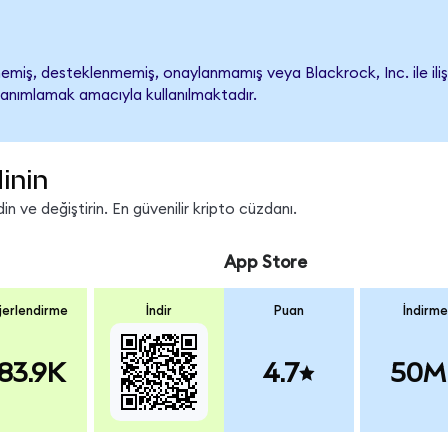
emiş, desteklenmemiş, onaylanmamış veya Blackrock, Inc. ile ilişkil
tanımlamak amacıyla kullanılmaktadır.
inin
n ve değiştirin. En güvenilir kripto cüzdanı.
App Store
erlendirme
İndir
Puan
İndirme
83.9K
4.7
50M