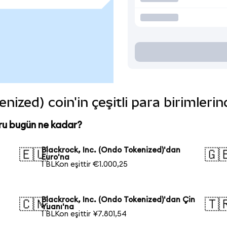
nized) coin'in çeşitli para birimleri
ru bugün ne kadar?
Blackrock, Inc. (Ondo Tokenized)'dan
🇪🇺
🇬
Euro'na
1 BLKon eşittir €1.000,25
Blackrock, Inc. (Ondo Tokenized)'dan Çin
🇨🇳
🇹
Yuanı'na
1 BLKon eşittir ¥7.801,54