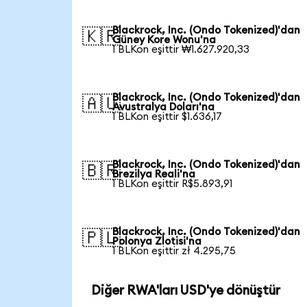
Blackrock, Inc. (Ondo Tokenized)'dan
🇰🇷
Güney Kore Wonu'na
1 BLKon eşittir ₩1.627.920,33
Blackrock, Inc. (Ondo Tokenized)'dan
🇦🇺
Avustralya Doları'na
1 BLKon eşittir $1.636,17
Blackrock, Inc. (Ondo Tokenized)'dan
🇧🇷
Brezilya Reali'na
1 BLKon eşittir R$5.893,91
Blackrock, Inc. (Ondo Tokenized)'dan
🇵🇱
Polonya Zlotisi'na
1 BLKon eşittir zł 4.295,75
Diğer RWA'ları USD'ye dönüştür