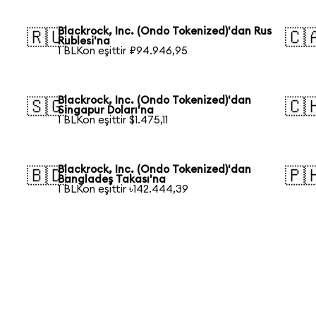
Blackrock, Inc. (Ondo Tokenized)'dan Rus
🇷🇺
🇨
Rublesi'na
1 BLKon eşittir ₽94.946,95
Blackrock, Inc. (Ondo Tokenized)'dan
🇸🇬
🇨
Singapur Doları'na
1 BLKon eşittir $1.475,11
Blackrock, Inc. (Ondo Tokenized)'dan
🇧🇩
🇵
Bangladeş Takası'na
1 BLKon eşittir ৳142.444,39