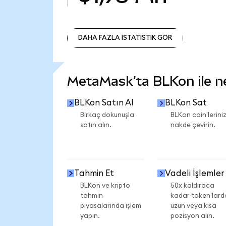
DAHA FAZLA İSTATİSTİK GÖR
DAHA FAZLA İSTATİSTİK GÖR
MetaMask'ta BLKon ile nel
BLKon Satın Al
BLKon Sat
Birkaç dokunuşla
BLKon coin'leriniz
satın alın.
nakde çevirin.
Tahmin Et
Vadeli İşlemler
BLKon ve kripto
50x kaldıraca
tahmin
kadar token'lard
piyasalarında işlem
uzun veya kısa
yapın.
pozisyon alın.