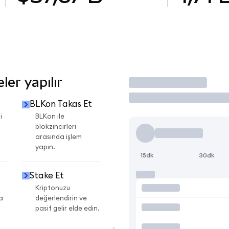
er yapılır
İşlem Yap
BLKon Takas Et
i
BLKon ile
blokzincirleri
arasında işlem
yapın.
15dk
30dk
Stake Et
Kriptonuzu
a
değerlendirin ve
pasif gelir elde edin.