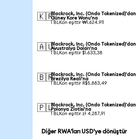
Blackrock, Inc. (Ondo Tokenized)'dan
🇰🇷
Güney Kore Wonu'na
1 BLKon eşittir ₩1.624.911
Blackrock, Inc. (Ondo Tokenized)'dan
🇦🇺
Avustralya Doları'na
1 BLKon eşittir $1.633,38
Blackrock, Inc. (Ondo Tokenized)'dan
🇧🇷
Brezilya Reali'na
1 BLKon eşittir R$5.883,49
Blackrock, Inc. (Ondo Tokenized)'dan
🇵🇱
Polonya Zlotisi'na
1 BLKon eşittir zł 4.287,91
Diğer RWA'ları USD'ye dönüştür