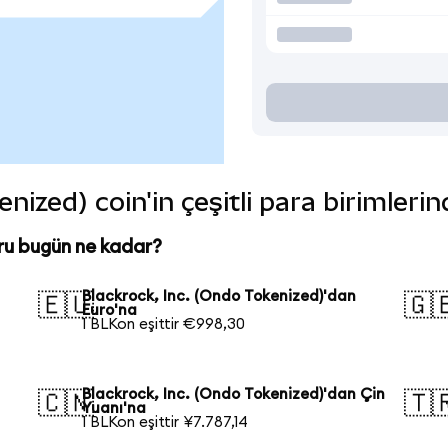
nized) coin'in çeşitli para birimleri
ru bugün ne kadar?
Blackrock, Inc. (Ondo Tokenized)'dan
🇪🇺
🇬
Euro'na
1 BLKon eşittir €998,30
Blackrock, Inc. (Ondo Tokenized)'dan Çin
🇨🇳
🇹
Yuanı'na
1 BLKon eşittir ¥7.787,14