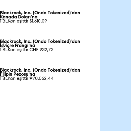
Blackrock, Inc. (Ondo Tokenized)'dan

Kanada Doları'na
1 BLKon eşittir $1.610,09
Blackrock, Inc. (Ondo Tokenized)'dan

İsviçre Frangı'na
1 BLKon eşittir CHF 932,73
Blackrock, Inc. (Ondo Tokenized)'dan

Filipin Pezosu'na
1 BLKon eşittir ₱70.062,44