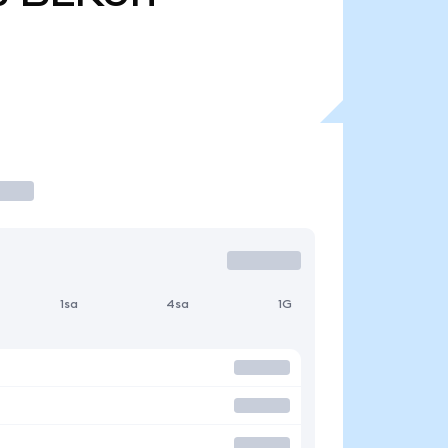
1sa
4sa
1G