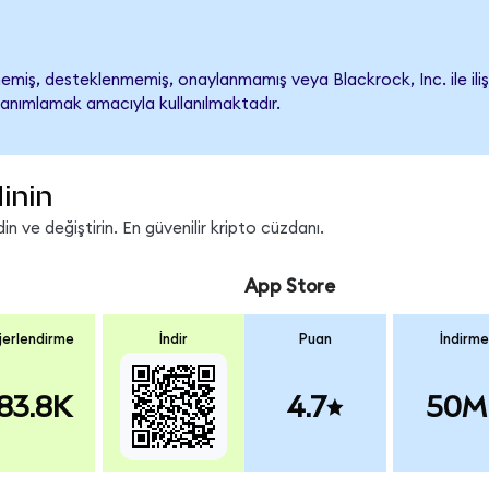
emiş, desteklenmemiş, onaylanmamış veya Blackrock, Inc. ile ilişkil
tanımlamak amacıyla kullanılmaktadır.
inin
n ve değiştirin. En güvenilir kripto cüzdanı.
App Store
erlendirme
İndir
Puan
İndirme
83.8K
4.7
50M