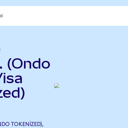
ci
)
c. (Ondo
Visa
zed)
NDO TOKENIZED),