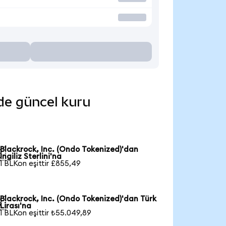
nde güncel kuru
Blackrock, Inc. (Ondo Tokenized)'dan

İngiliz Sterlini'na
1 BLKon eşittir £855,49
Blackrock, Inc. (Ondo Tokenized)'dan Türk

Lirası'na
1 BLKon eşittir ₺55.049,89