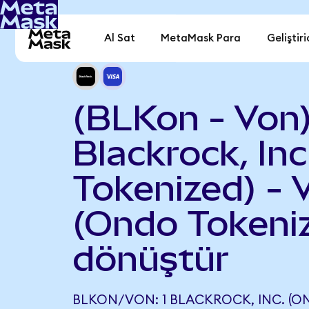
Al Sat
MetaMask Para
Geliştiri
(BLKon - Von
Blackrock, In
Tokenized) - 
(Ondo Tokeni
dönüştür
BLKON/VON: 1 BLACKROCK, INC. (O