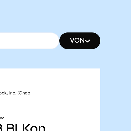
VON
ock, Inc. (Ondo
RZ
B
BLKon