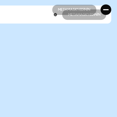
METAMASK'I EDİNİN
METAMASK'I EDİNİN
METAMASK'I EDİNİN
METAMASK'I EDİNİN