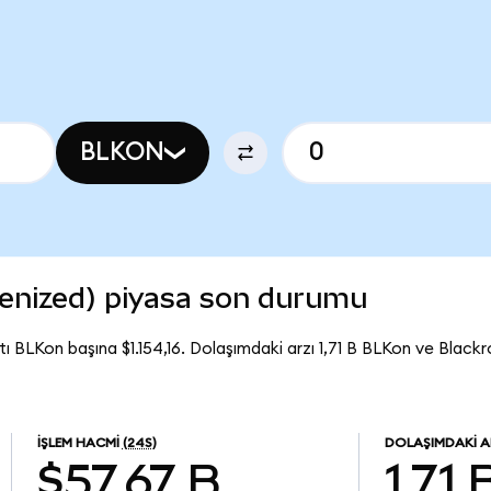
BLKON
kenized) piyasa son durumu
ı BLKon başına $1.154,16. Dolaşımdaki arzı 1,71 B BLKon ve Blackr
İŞLEM HACMI
(24S)
DOLAŞIMDAKI A
$57,67 B
1,71 