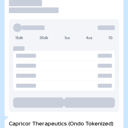
İşlem Yap
15dk
30dk
1sa
4sa
1G
Capricor Therapeutics (Ondo Tokenized)