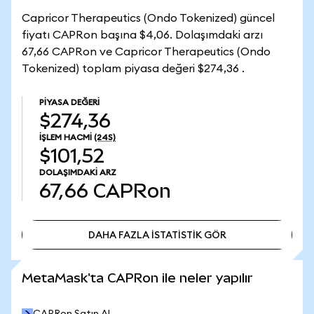
Capricor Therapeutics (Ondo Tokenized) güncel
fiyatı CAPRon başına $4,06. Dolaşımdaki arzı
67,66 CAPRon ve Capricor Therapeutics (Ondo
Tokenized) toplam piyasa değeri $274,36 .
PIYASA DEĞERI
$274,36
İŞLEM HACMI
(24S)
$101,52
DOLAŞIMDAKI ARZ
67,66
CAPRon
DAHA FAZLA İSTATİSTİK GÖR
DAHA FAZLA İSTATİSTİK GÖR
MetaMask'ta CAPRon ile neler yapılır