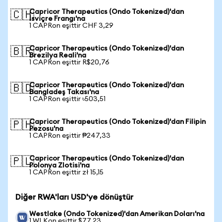
Capricor Therapeutics (Ondo Tokenized)'dan
🇨🇭
İsviçre Frangı'na
1 CAPRon eşittir CHF 3,29
Capricor Therapeutics (Ondo Tokenized)'dan
🇧🇷
Brezilya Reali'na
1 CAPRon eşittir R$20,76
Capricor Therapeutics (Ondo Tokenized)'dan
🇧🇩
Bangladeş Takası'na
1 CAPRon eşittir ৳503,51
Capricor Therapeutics (Ondo Tokenized)'dan Filipin
🇵🇭
Pezosu'na
1 CAPRon eşittir ₱247,33
Capricor Therapeutics (Ondo Tokenized)'dan
🇵🇱
Polonya Zlotisi'na
1 CAPRon eşittir zł 15,15
Diğer RWA'ları USD'ye dönüştür
Westlake (Ondo Tokenized)'dan Amerikan Doları'na
1 WLKon eşittir $77,23