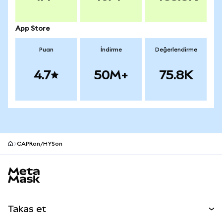
App Store
Puan
İndirme
Değerlendirme
4.7
50M+
75.8K
CAPRon/HYSon
MetaMask site alt bilgisi
Takas et
Takas İşlemleri