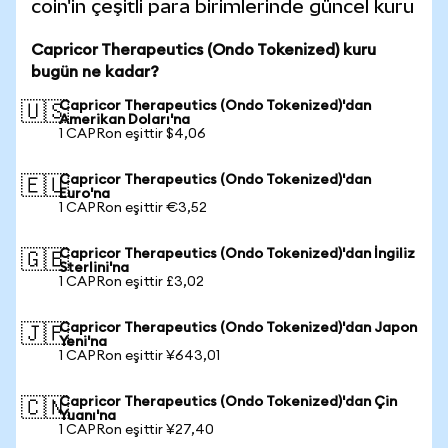
coin'in çeşitli para birimlerinde güncel kuru
Capricor Therapeutics (Ondo Tokenized) kuru
bugün ne kadar?
Capricor Therapeutics (Ondo Tokenized)'dan
🇺🇸
Amerikan Doları'na
1 CAPRon eşittir $4,06
Capricor Therapeutics (Ondo Tokenized)'dan
🇪🇺
Euro'na
1 CAPRon eşittir €3,52
Capricor Therapeutics (Ondo Tokenized)'dan İngiliz
🇬🇧
Sterlini'na
1 CAPRon eşittir £3,02
Capricor Therapeutics (Ondo Tokenized)'dan Japon
🇯🇵
Yeni'na
1 CAPRon eşittir ¥643,01
Capricor Therapeutics (Ondo Tokenized)'dan Çin
🇨🇳
Yuanı'na
1 CAPRon eşittir ¥27,40