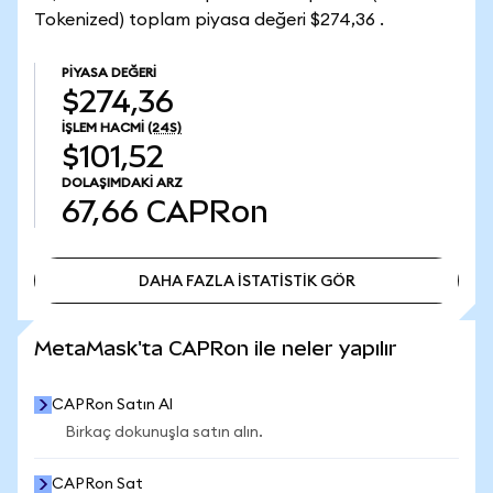
Tokenized) toplam piyasa değeri $274,36 .
PIYASA DEĞERI
$274,36
İŞLEM HACMI
(24S)
$101,52
DOLAŞIMDAKI ARZ
67,66
CAPRon
DAHA FAZLA İSTATİSTİK GÖR
DAHA FAZLA İSTATİSTİK GÖR
MetaMask'ta CAPRon ile neler yapılır
CAPRon Satın Al
Birkaç dokunuşla satın alın.
CAPRon Sat