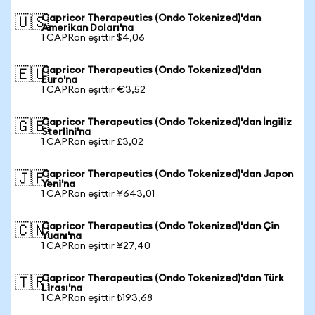
Capricor Therapeutics (Ondo Tokenized)'dan
🇺🇸
Amerikan Doları'na
1 CAPRon eşittir $4,06
Capricor Therapeutics (Ondo Tokenized)'dan
🇪🇺
Euro'na
1 CAPRon eşittir €3,52
Capricor Therapeutics (Ondo Tokenized)'dan İngiliz
🇬🇧
Sterlini'na
1 CAPRon eşittir £3,02
Capricor Therapeutics (Ondo Tokenized)'dan Japon
🇯🇵
Yeni'na
1 CAPRon eşittir ¥643,01
Capricor Therapeutics (Ondo Tokenized)'dan Çin
🇨🇳
Yuanı'na
1 CAPRon eşittir ¥27,40
Capricor Therapeutics (Ondo Tokenized)'dan Türk
🇹🇷
Lirası'na
1 CAPRon eşittir ₺193,68