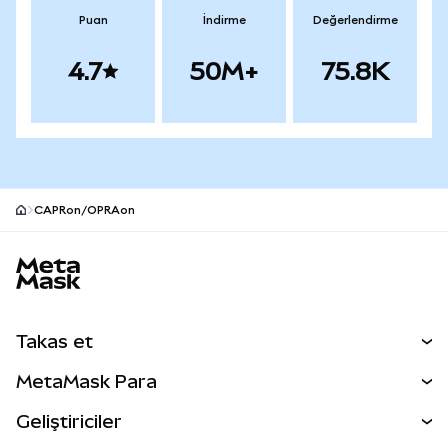
Puan
İndirme
Değerlendirme
4.7
50M+
75.8K
CAPRon/OPRAon
MetaMask site alt bilgisi
Takas et
Takas İşlemleri
MetaMask Para
Tahmin Et
YENİ
Kripto Al
Geliştiriciler
Perps
YENİ
MetaMask Kart
Dökümantasyon