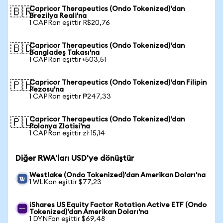
Capricor Therapeutics (Ondo Tokenized)'dan
🇧🇷
Brezilya Reali'na
1 CAPRon eşittir R$20,76
Capricor Therapeutics (Ondo Tokenized)'dan
🇧🇩
Bangladeş Takası'na
1 CAPRon eşittir ৳503,51
Capricor Therapeutics (Ondo Tokenized)'dan Filipin
🇵🇭
Pezosu'na
1 CAPRon eşittir ₱247,33
Capricor Therapeutics (Ondo Tokenized)'dan
🇵🇱
Polonya Zlotisi'na
1 CAPRon eşittir zł 15,14
Diğer RWA'ları USD'ye dönüştür
Westlake (Ondo Tokenized)'dan Amerikan Doları'na
1 WLKon eşittir $77,23
iShares US Equity Factor Rotation Active ETF (Ondo
Tokenized)'dan Amerikan Doları'na
1 DYNFon eşittir $69,48