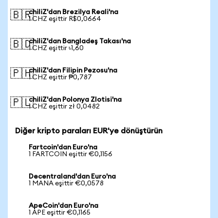
chiliZ'dan Brezilya Reali'na
🇧🇷
1 CHZ eşittir R$0,0664
chiliZ'dan Bangladeş Takası'na
🇧🇩
1 CHZ eşittir ৳1,60
chiliZ'dan Filipin Pezosu'na
🇵🇭
1 CHZ eşittir ₱0,787
chiliZ'dan Polonya Zlotisi'na
🇵🇱
1 CHZ eşittir zł 0,0482
Diğer kripto paraları EUR'ye dönüştürün
Fartcoin'dan Euro'na
1 FARTCOIN eşittir €0,1156
Decentraland'dan Euro'na
1 MANA eşittir €0,0578
ApeCoin'dan Euro'na
1 APE eşittir €0,1165