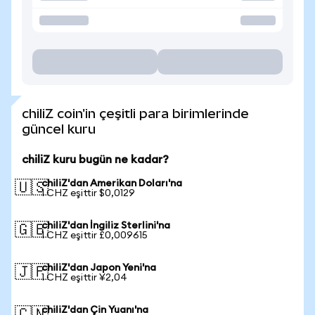
chiliZ coin'in çeşitli para birimlerinde
güncel kuru
chiliZ kuru bugün ne kadar?
chiliZ'dan Amerikan Doları'na
🇺🇸
1 CHZ eşittir $0,0129
chiliZ'dan İngiliz Sterlini'na
🇬🇧
1 CHZ eşittir £0,009615
chiliZ'dan Japon Yeni'na
🇯🇵
1 CHZ eşittir ¥2,04
chiliZ'dan Çin Yuanı'na