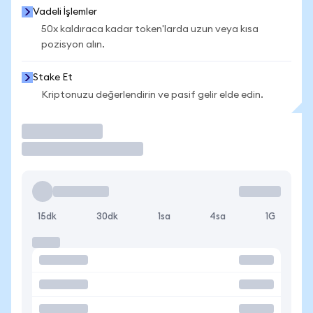
Vadeli İşlemler
50x kaldıraca kadar token'larda uzun veya kısa
pozisyon alın.
Stake Et
Kriptonuzu değerlendirin ve pasif gelir elde edin.
İşlem Yap
15dk
30dk
1sa
4sa
1G