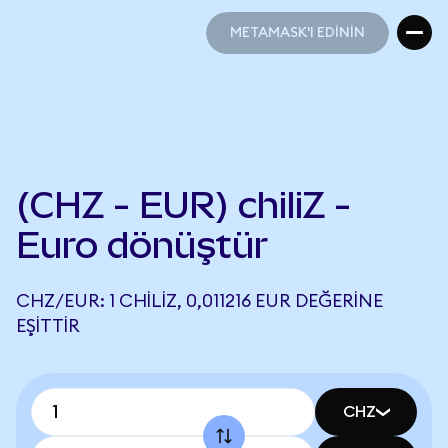
METAMASK'I EDİNİN
METAMASK'I EDİNİN
(CHZ - EUR) chiliZ -
Euro dönüştür
CHZ/EUR: 1 CHILIZ, 0,011216 EUR DEĞERINE
EŞITTIR
CHZ