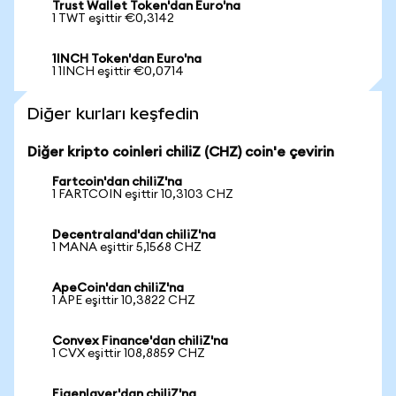
Trust Wallet Token'dan Euro'na
1 TWT eşittir €0,3142
1INCH Token'dan Euro'na
1 1INCH eşittir €0,0714
Diğer kurları keşfedin
Diğer kripto coinleri chiliZ (CHZ) coin'e çevirin
Fartcoin'dan chiliZ'na
1 FARTCOIN eşittir 10,3103 CHZ
Decentraland'dan chiliZ'na
1 MANA eşittir 5,1568 CHZ
ApeCoin'dan chiliZ'na
1 APE eşittir 10,3822 CHZ
Convex Finance'dan chiliZ'na
1 CVX eşittir 108,8859 CHZ
Eigenlayer'dan chiliZ'na