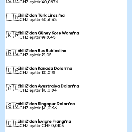
🇨🇳
1 CHZ eşittir ¥0,0874
chiliZ'dan Türk Lirası'na
🇹🇷
1 CHZ eşittir ₺0,6163
chiliZ'dan Güney Kore Wonu'na
🇰🇷
1 CHZ eşittir ₩18,43
chiliZ'dan Rus Rublesi'na
🇷🇺
1 CHZ eşittir ₽1,05
chiliZ'dan Kanada Doları'na
🇨🇦
1 CHZ eşittir $0,0181
chiliZ'dan Avustralya Doları'na
🇦🇺
1 CHZ eşittir $0,0184
chiliZ'dan Singapur Doları'na
🇸🇬
1 CHZ eşittir $0,0166
chiliZ'dan İsviçre Frangı'na
🇨🇭
1 CHZ eşittir CHF 0,0105