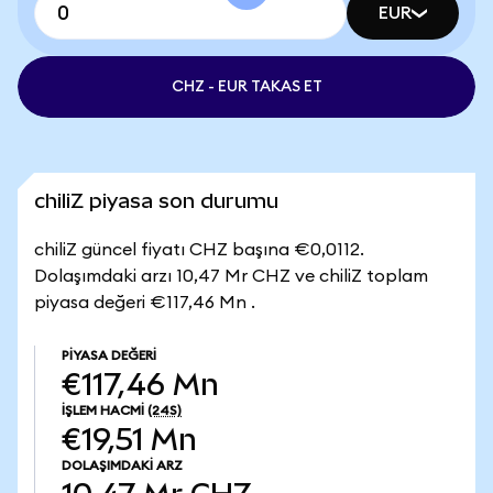
EUR
CHZ - EUR TAKAS ET
chiliZ piyasa son durumu
chiliZ güncel fiyatı CHZ başına €0,0112.
Dolaşımdaki arzı 10,47 Mr CHZ ve chiliZ toplam
piyasa değeri €117,46 Mn .
PIYASA DEĞERI
€117,46 Mn
İŞLEM HACMI
(24S)
€19,51 Mn
DOLAŞIMDAKI ARZ