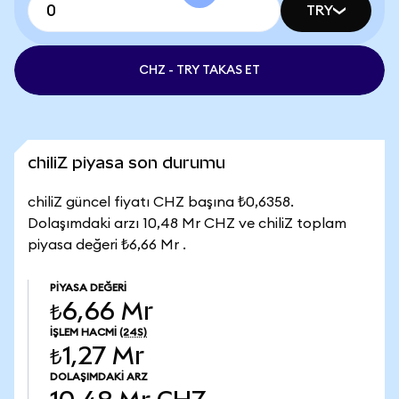
TRY
CHZ - TRY TAKAS ET
chiliZ piyasa son durumu
chiliZ güncel fiyatı CHZ başına ₺0,6358.
Dolaşımdaki arzı 10,48 Mr CHZ ve chiliZ toplam
piyasa değeri ₺6,66 Mr .
PIYASA DEĞERI
₺6,66 Mr
İŞLEM HACMI
(24S)
₺1,27 Mr
DOLAŞIMDAKI ARZ