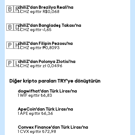
chiliZ'dan Brezilya Reali'na
🇧🇷
1 CHZ eşittir R$0,068
chiliZ'dan Bangladeş Takası'na
🇧🇩
1 CHZ eşittir ৳1,65
chiliZ'dan Filipin Pezosu'na
🇵🇭
1 CHZ eşittir ₱0,8093
chiliZ'dan Polonya Zlotisi'na
🇵🇱
1 CHZ eşittir zł 0,0496
Diğer kripto paraları TRY'ye dönüştürün
dogwifhat'dan Türk Lirası'na
1 WIF eşittir ₺6,83
ApeCoin'dan Türk Lirası'na
1 APE eşittir ₺6,36
Convex Finance'dan Türk Lirası'na
1 CVX eşittir ₺72,98