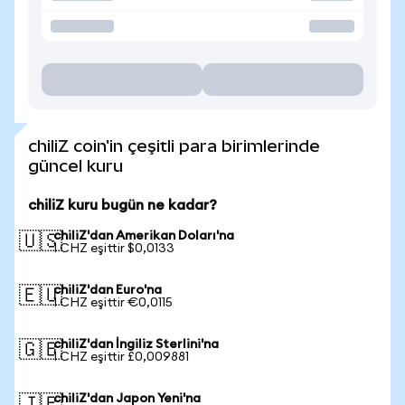
chiliZ coin'in çeşitli para birimlerinde
güncel kuru
chiliZ kuru bugün ne kadar?
chiliZ'dan Amerikan Doları'na
🇺🇸
1 CHZ eşittir $0,0133
chiliZ'dan Euro'na
🇪🇺
1 CHZ eşittir €0,0115
chiliZ'dan İngiliz Sterlini'na
🇬🇧
1 CHZ eşittir £0,009881
chiliZ'dan Japon Yeni'na