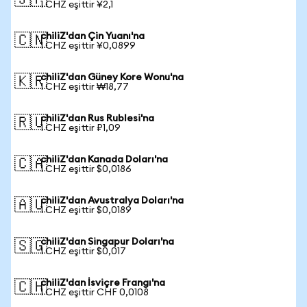
🇯🇵
1 CHZ eşittir ¥2,1
chiliZ'dan Çin Yuanı'na
🇨🇳
1 CHZ eşittir ¥0,0899
chiliZ'dan Güney Kore Wonu'na
🇰🇷
1 CHZ eşittir ₩18,77
chiliZ'dan Rus Rublesi'na
🇷🇺
1 CHZ eşittir ₽1,09
chiliZ'dan Kanada Doları'na
🇨🇦
1 CHZ eşittir $0,0186
chiliZ'dan Avustralya Doları'na
🇦🇺
1 CHZ eşittir $0,0189
chiliZ'dan Singapur Doları'na
🇸🇬
1 CHZ eşittir $0,017
chiliZ'dan İsviçre Frangı'na
🇨🇭
1 CHZ eşittir CHF 0,0108