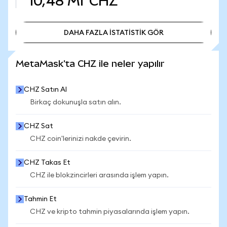
10,48 Mr
CHZ
DAHA FAZLA İSTATİSTİK GÖR
DAHA FAZLA İSTATİSTİK GÖR
MetaMask'ta CHZ ile neler yapılır
CHZ Satın Al
Birkaç dokunuşla satın alın.
CHZ Sat
CHZ coin'lerinizi nakde çevirin.
CHZ Takas Et
CHZ ile blokzincirleri arasında işlem yapın.
Tahmin Et
CHZ ve kripto tahmin piyasalarında işlem yapın.