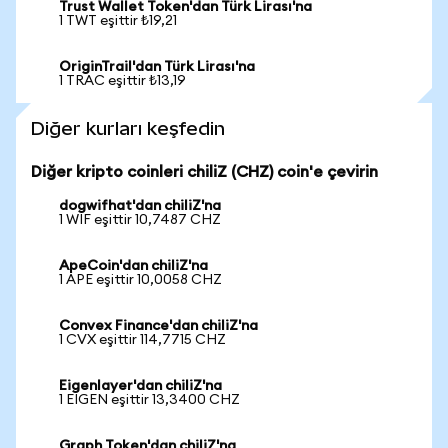
Trust Wallet Token'dan Türk Lirası'na
1 TWT eşittir ₺19,21
OriginTrail'dan Türk Lirası'na
1 TRAC eşittir ₺13,19
Diğer kurları keşfedin
Diğer kripto coinleri chiliZ (CHZ) coin'e çevirin
dogwifhat'dan chiliZ'na
1 WIF eşittir 10,7487 CHZ
ApeCoin'dan chiliZ'na
1 APE eşittir 10,0058 CHZ
Convex Finance'dan chiliZ'na
1 CVX eşittir 114,7715 CHZ
Eigenlayer'dan chiliZ'na
1 EIGEN eşittir 13,3400 CHZ
Graph Token'dan chiliZ'na