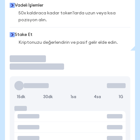
Vadeli İşlemler
50x kaldıraca kadar token'larda uzun veya kısa
pozisyon alın.
Stake Et
Kriptonuzu değerlendirin ve pasif gelir elde edin.
İşlem Yap
15dk
30dk
1sa
4sa
1G