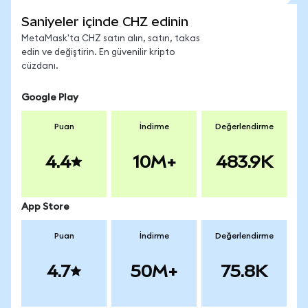
Saniyeler içinde CHZ edinin
MetaMask'ta CHZ satın alın, satın, takas
edin ve değiştirin. En güvenilir kripto
cüzdanı.
Google Play
Puan
İndirme
Değerlendirme
4.4
10M+
483.9K
App Store
Puan
İndirme
Değerlendirme
4.7
50M+
75.8K