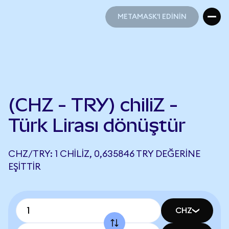
METAMASK'I EDİNİN
METAMASK'I EDİNİN
(CHZ - TRY) chiliZ -
Türk Lirası dönüştür
CHZ/TRY: 1 CHILIZ, 0,635846 TRY DEĞERINE
EŞITTIR
CHZ