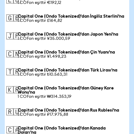
🇪🇺
1 COFon eşittir €192,12
Capital One (Ondo Tokenized)'dan İngiliz Sterlini'na
🇬🇧
1 COFon eşittir £164,82
Capital One (Ondo Tokenized)'dan Japon Yeni'na
🇯🇵
1 COFon eşittir ¥35.000,59
Capital One (Ondo Tokenized)'dan Çin Yuanı'na
🇨🇳
1 COFon eşittir ¥1.498,23
Capital One (Ondo Tokenized)'dan Türk Lirası'na
🇹🇷
1 COFon eşittir ₺10.563,31
Capital One (Ondo Tokenized)'dan Güney Kore
🇰🇷
Wonu'na
1 COFon eşittir ₩314.353,19
Capital One (Ondo Tokenized)'dan Rus Rublesi'na
🇷🇺
1 COFon eşittir ₽17.975,88
Capital One (Ondo Tokenized)'dan Kanada
🇨🇦
Doları'na