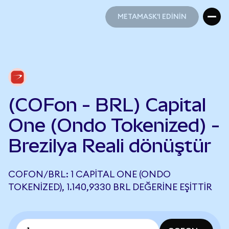
METAMASK'I EDİNİN
METAMASK'I EDİNİN
(COFon - BRL) Capital
One (Ondo Tokenized) -
Brezilya Reali dönüştür
COFON/BRL: 1 CAPITAL ONE (ONDO
TOKENIZED), 1.140,9330 BRL DEĞERINE EŞITTIR