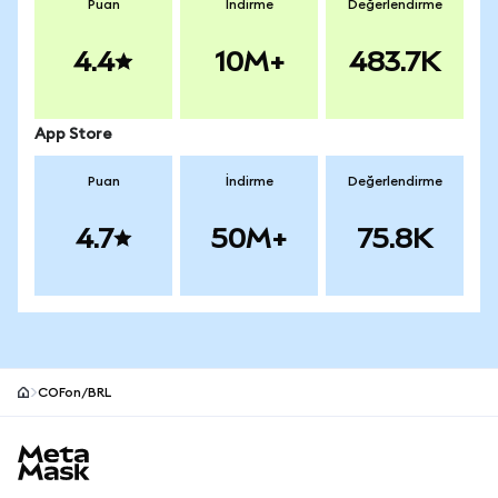
Puan
İndirme
Değerlendirme
4.4
10M+
483.7K
App Store
Puan
İndirme
Değerlendirme
4.7
50M+
75.8K
COFon/BRL
MetaMask site alt bilgisi