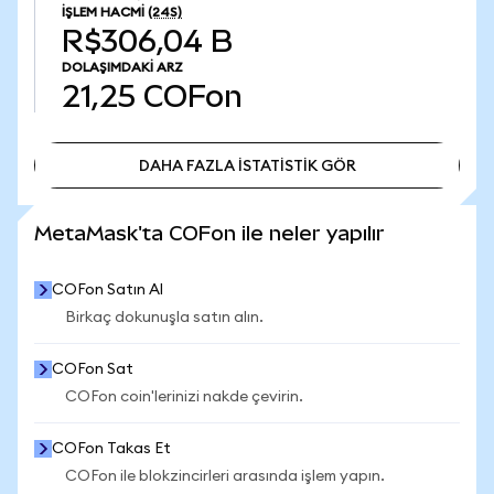
İŞLEM HACMI
(24S)
R$306,04 B
DOLAŞIMDAKI ARZ
21,25
COFon
DAHA FAZLA İSTATİSTİK GÖR
DAHA FAZLA İSTATİSTİK GÖR
MetaMask'ta COFon ile neler yapılır
COFon Satın Al
Birkaç dokunuşla satın alın.
COFon Sat
COFon coin'lerinizi nakde çevirin.
COFon Takas Et
COFon ile blokzincirleri arasında işlem yapın.