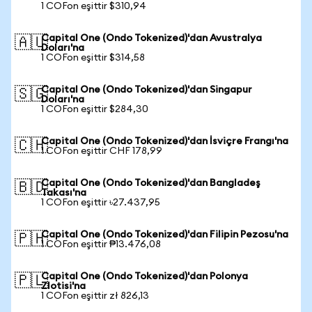
1 COFon eşittir $310,94
Capital One (Ondo Tokenized)'dan Avustralya
🇦🇺
Doları'na
1 COFon eşittir $314,58
Capital One (Ondo Tokenized)'dan Singapur
🇸🇬
Doları'na
1 COFon eşittir $284,30
Capital One (Ondo Tokenized)'dan İsviçre Frangı'na
🇨🇭
1 COFon eşittir CHF 178,99
Capital One (Ondo Tokenized)'dan Bangladeş
🇧🇩
Takası'na
1 COFon eşittir ৳27.437,95
Capital One (Ondo Tokenized)'dan Filipin Pezosu'na
🇵🇭
1 COFon eşittir ₱13.476,08
Capital One (Ondo Tokenized)'dan Polonya
🇵🇱
Zlotisi'na
1 COFon eşittir zł 826,13