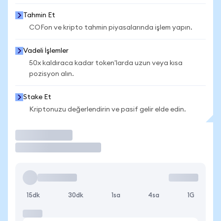
Tahmin Et
COFon ve kripto tahmin piyasalarında işlem yapın.
Vadeli İşlemler
50x kaldıraca kadar token'larda uzun veya kısa
pozisyon alın.
Stake Et
Kriptonuzu değerlendirin ve pasif gelir elde edin.
İşlem Yap
15dk
30dk
1sa
4sa
1G