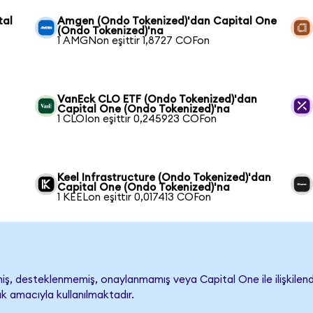
tal
Amgen (Ondo Tokenized)'dan Capital One
(Ondo Tokenized)'na
1 AMGNon eşittir 1,8727 COFon
VanEck CLO ETF (Ondo Tokenized)'dan
Capital One (Ondo Tokenized)'na
1 CLOIon eşittir 0,245923 COFon
Keel Infrastructure (Ondo Tokenized)'dan
Capital One (Ondo Tokenized)'na
1 KEELon eşittir 0,017413 COFon
, desteklenmemiş, onaylanmamış veya Capital One ile ilişkilendiri
k amacıyla kullanılmaktadır.