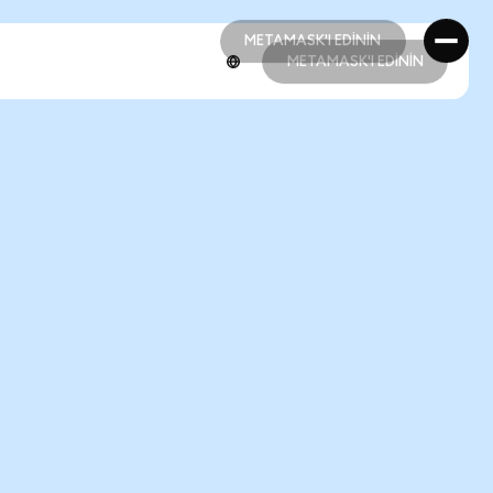
METAMASK'I EDİNİN
METAMASK'I EDİNİN
METAMASK'I EDİNİN
METAMASK'I EDİNİN