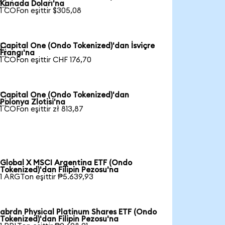

Kanada Doları'na
1 COFon eşittir $305,08
Capital One (Ondo Tokenized)'dan İsviçre

Frangı'na
1 COFon eşittir CHF 176,70
Capital One (Ondo Tokenized)'dan

Polonya Zlotisi'na
1 COFon eşittir zł 813,87
Global X MSCI Argentina ETF (Ondo
Tokenized)'dan Filipin Pezosu'na
1 ARGTon eşittir ₱5.639,93
abrdn Physical Platinum Shares ETF (Ondo
Tokenized)'dan Filipin Pezosu'na