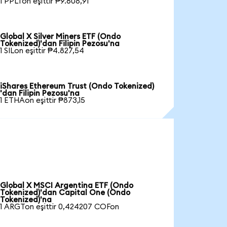
1 PPLTon eşittir ₱9.608,91
Global X Silver Miners ETF (Ondo
Tokenized)'dan Filipin Pezosu'na
1 SILon eşittir ₱4.827,54
iShares Ethereum Trust (Ondo Tokenized)
'dan Filipin Pezosu'na
1 ETHAon eşittir ₱873,15
Global X MSCI Argentina ETF (Ondo
Tokenized)'dan Capital One (Ondo
Tokenized)'na
1 ARGTon eşittir 0,424207 COFon