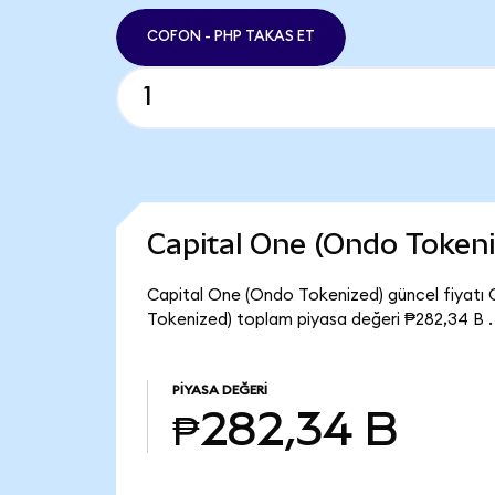
COFON - PHP TAKAS ET
Capital One (Ondo Token
Capital One (Ondo Tokenized) güncel fiyatı 
Tokenized) toplam piyasa değeri ₱282,34 B .
PIYASA DEĞERI
₱282,34 B