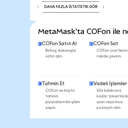
DAHA FAZLA İSTATİSTİK GÖR
DAHA FAZLA İSTATİSTİK GÖR
MetaMask'ta COFon ile nel
COFon Satın Al
COFon Sat
Birkaç dokunuşla
COFon coin'lerini
satın alın.
nakde çevirin.
Tahmin Et
Vadeli İşlemler
COFon ve kripto
50x kaldıraca
tahmin
kadar token'lard
piyasalarında işlem
uzun veya kısa
yapın.
pozisyon alın.