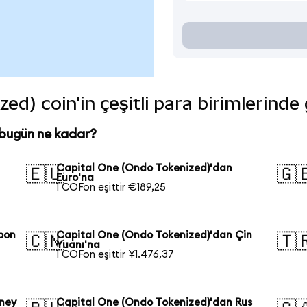
ed) coin'in çeşitli para birimlerinde
 bugün ne kadar?
Capital One (Ondo Tokenized)'dan
🇪🇺
🇬
Euro'na
1 COFon eşittir €189,25
pon
Capital One (Ondo Tokenized)'dan Çin
🇨🇳
🇹
Yuanı'na
1 COFon eşittir ¥1.476,37
ney
Capital One (Ondo Tokenized)'dan Rus