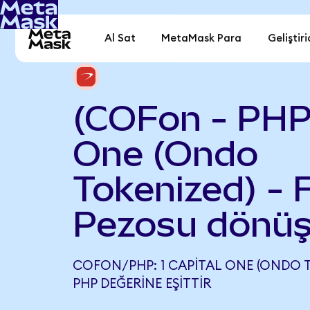
Al Sat
MetaMask Para
Geliştiri
(COFon - PHP)
One (Ondo
Tokenized) - F
Pezosu dönüş
COFON/PHP: 1 CAPITAL ONE (ONDO TO
PHP DEĞERINE EŞITTIR