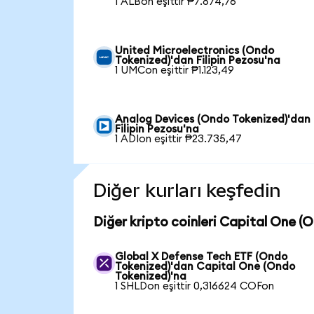
1 ALBon eşittir ₱7.874,76
United Microelectronics (Ondo
Tokenized)'dan Filipin Pezosu'na
1 UMCon eşittir ₱1.123,49
Analog Devices (Ondo Tokenized)'dan
Filipin Pezosu'na
1 ADIon eşittir ₱23.735,47
Diğer kurları keşfedin
Diğer kripto coinleri Capital One (
Global X Defense Tech ETF (Ondo
Tokenized)'dan Capital One (Ondo
Tokenized)'na
1 SHLDon eşittir 0,316624 COFon