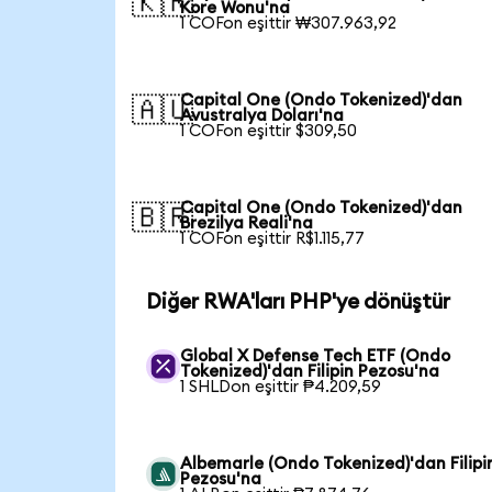
🇰🇷
Kore Wonu'na
1 COFon eşittir ₩307.963,92
Capital One (Ondo Tokenized)'dan
🇦🇺
Avustralya Doları'na
1 COFon eşittir $309,50
Capital One (Ondo Tokenized)'dan
🇧🇷
Brezilya Reali'na
1 COFon eşittir R$1.115,77
Diğer RWA'ları PHP'ye dönüştür
Global X Defense Tech ETF (Ondo
Tokenized)'dan Filipin Pezosu'na
1 SHLDon eşittir ₱4.209,59
Albemarle (Ondo Tokenized)'dan Filipi
Pezosu'na