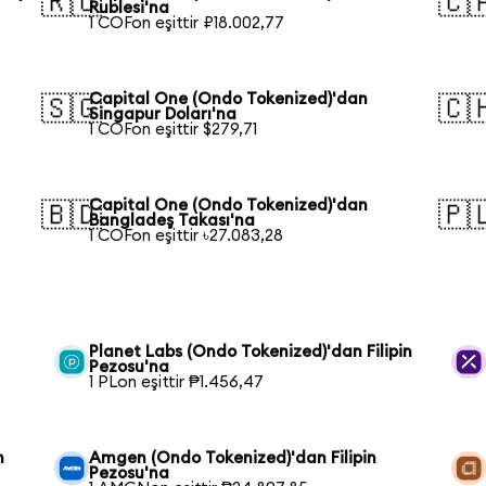
🇷🇺
🇨
Rublesi'na
1 COFon eşittir ₽18.002,77
Capital One (Ondo Tokenized)'dan
🇸🇬
🇨
Singapur Doları'na
1 COFon eşittir $279,71
Capital One (Ondo Tokenized)'dan
🇧🇩
🇵
Bangladeş Takası'na
1 COFon eşittir ৳27.083,28
Planet Labs (Ondo Tokenized)'dan Filipin
Pezosu'na
1 PLon eşittir ₱1.456,47
n
Amgen (Ondo Tokenized)'dan Filipin
Pezosu'na