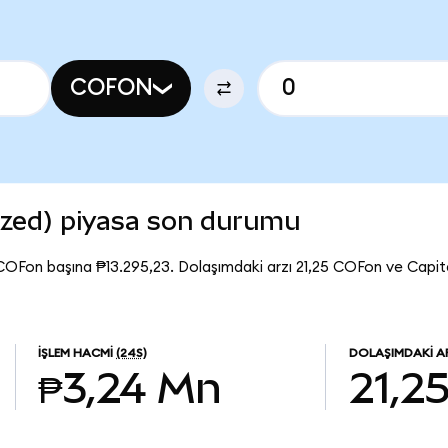
COFON
ized) piyasa son durumu
COFon başına ₱13.295,23. Dolaşımdaki arzı 21,25 COFon ve Capi
İŞLEM HACMI
(24S)
DOLAŞIMDAKI A
₱3,24 Mn
21,2