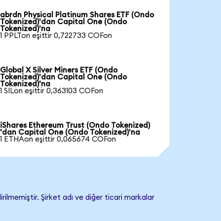
abrdn Physical Platinum Shares ETF (Ondo
Tokenized)'dan Capital One (Ondo
Tokenized)'na
1 PPLTon eşittir 0,722733 COFon
Global X Silver Miners ETF (Ondo
Tokenized)'dan Capital One (Ondo
Tokenized)'na
1 SILon eşittir 0,363103 COFon
iShares Ethereum Trust (Ondo Tokenized)
'dan Capital One (Ondo Tokenized)'na
1 ETHAon eşittir 0,065674 COFon
lmemiştir. Şirket adı ve diğer ticari markalar