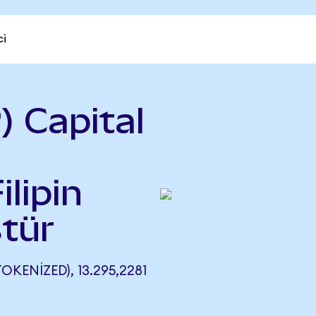
ci
 Capital
ilipin
tür
KENIZED), 13.295,2281