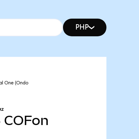
PHP
tal One (Ondo
RZ
5
COFon