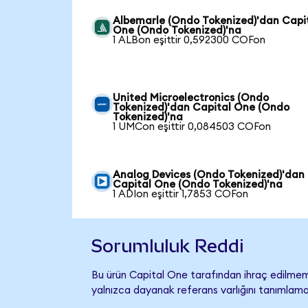
Albemarle (Ondo Tokenized)'dan Capi
One (Ondo Tokenized)'na
1 ALBon eşittir 0,592300 COFon
United Microelectronics (Ondo
Tokenized)'dan Capital One (Ondo
Tokenized)'na
1 UMCon eşittir 0,084503 COFon
Analog Devices (Ondo Tokenized)'dan
Capital One (Ondo Tokenized)'na
1 ADIon eşittir 1,7853 COFon
Sorumluluk Reddi
Bu ürün Capital One tarafından ihraç edilmemiş
yalnızca dayanak referans varlığını tanımlama