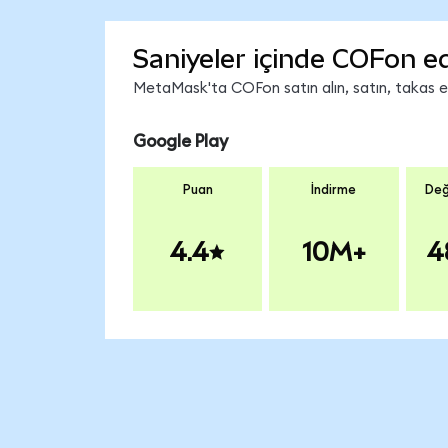
Saniyeler içinde COFon ed
MetaMask'ta COFon satın alın, satın, takas edi
Google Play
Puan
İndirme
Değ
4.4
10M+
4