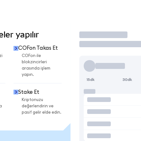
er yapılır
İşlem Yap
COFon Takas Et
zi
COFon ile
blokzincirleri
arasında işlem
yapın.
15dk
30dk
Stake Et
Kriptonuzu
a
değerlendirin ve
pasif gelir elde edin.