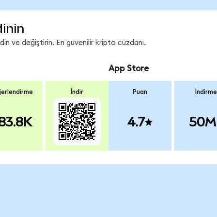
inin
n ve değiştirin. En güvenilir kripto cüzdanı.
App Store
erlendirme
İndir
Puan
İndirme
83.8K
4.7
50M