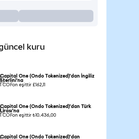
 güncel kuru
Capital One (Ondo Tokenized)'dan İngiliz

Sterlini'na
1 COFon eşittir £162,11
Capital One (Ondo Tokenized)'dan Türk

Lirası'na
1 COFon eşittir ₺10.436,00
Capital One (Ondo Tokenized)'dan