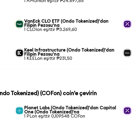
1 AMGNon eşittir ₱24.897,85
VanEck CLO ETF (Ondo Tokenized)'dan
Filipin Pezosu'na
1 CLOIon eşittir ₱3.269,60
Keel Infrastructure (Ondo Tokenized)'dan
Filipin Pezosu'na
1 KEELon eşittir ₱231,50
Ondo Tokenized) (COFon) coin'e çevirin
Planet Labs (Ondo Tokenized)'dan Capital
One (Ondo Tokenized)'na
1 PLon eşittir 0,109548 COFon