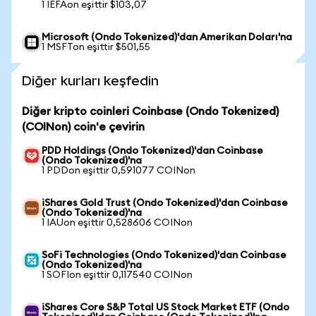
1 IEFAon eşittir $103,07
Microsoft (Ondo Tokenized)'dan Amerikan Doları'na
1 MSFTon eşittir $501,55
Diğer kurları keşfedin
Diğer kripto coinleri Coinbase (Ondo Tokenized)
(COINon) coin'e çevirin
PDD Holdings (Ondo Tokenized)'dan Coinbase
(Ondo Tokenized)'na
1 PDDon eşittir 0,591077 COINon
iShares Gold Trust (Ondo Tokenized)'dan Coinbase
(Ondo Tokenized)'na
1 IAUon eşittir 0,528606 COINon
SoFi Technologies (Ondo Tokenized)'dan Coinbase
(Ondo Tokenized)'na
1 SOFIon eşittir 0,117540 COINon
iShares Core S&P Total US Stock Market ETF (Ondo