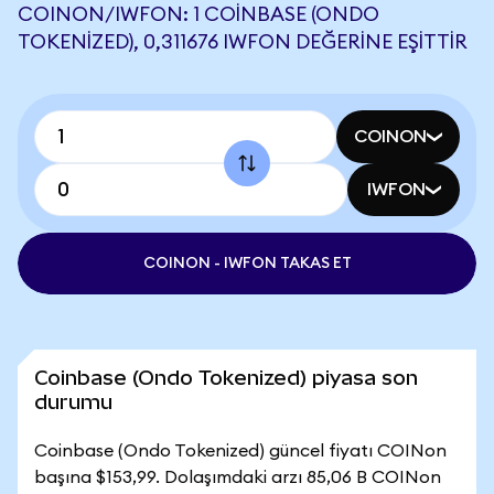
COINON/IWFON: 1 COINBASE (ONDO
TOKENIZED), 0,311676 IWFON DEĞERINE EŞITTIR
COINON
IWFON
COINON - IWFON TAKAS ET
Coinbase (Ondo Tokenized) piyasa son
durumu
Coinbase (Ondo Tokenized) güncel fiyatı COINon
başına $153,99. Dolaşımdaki arzı 85,06 B COINon