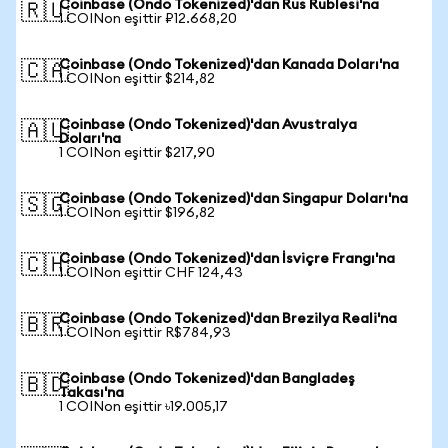
Coinbase (Ondo Tokenized)'dan Rus Rublesi'na
🇷🇺
1 COINon eşittir ₽12.668,20
Coinbase (Ondo Tokenized)'dan Kanada Doları'na
🇨🇦
1 COINon eşittir $214,82
Coinbase (Ondo Tokenized)'dan Avustralya
🇦🇺
Doları'na
1 COINon eşittir $217,90
Coinbase (Ondo Tokenized)'dan Singapur Doları'na
🇸🇬
1 COINon eşittir $196,82
Coinbase (Ondo Tokenized)'dan İsviçre Frangı'na
🇨🇭
1 COINon eşittir CHF 124,43
Coinbase (Ondo Tokenized)'dan Brezilya Reali'na
🇧🇷
1 COINon eşittir R$784,93
Coinbase (Ondo Tokenized)'dan Bangladeş
🇧🇩
Takası'na
1 COINon eşittir ৳19.005,17