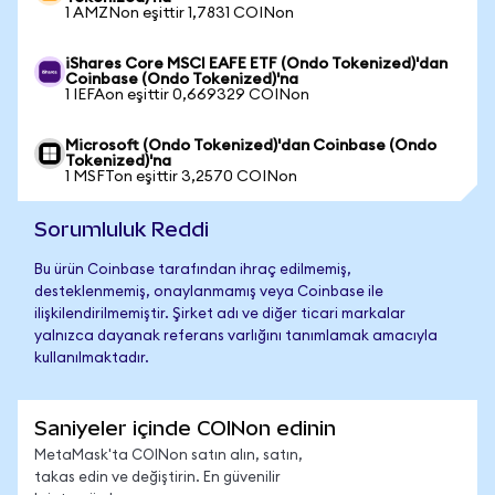
1 AMZNon eşittir 1,7831 COINon
iShares Core MSCI EAFE ETF (Ondo Tokenized)'dan
Coinbase (Ondo Tokenized)'na
1 IEFAon eşittir 0,669329 COINon
Microsoft (Ondo Tokenized)'dan Coinbase (Ondo
Tokenized)'na
1 MSFTon eşittir 3,2570 COINon
Sorumluluk Reddi
Bu ürün Coinbase tarafından ihraç edilmemiş,
desteklenmemiş, onaylanmamış veya Coinbase ile
ilişkilendirilmemiştir. Şirket adı ve diğer ticari markalar
yalnızca dayanak referans varlığını tanımlamak amacıyla
kullanılmaktadır.
Saniyeler içinde COINon edinin
MetaMask'ta COINon satın alın, satın,
takas edin ve değiştirin. En güvenilir