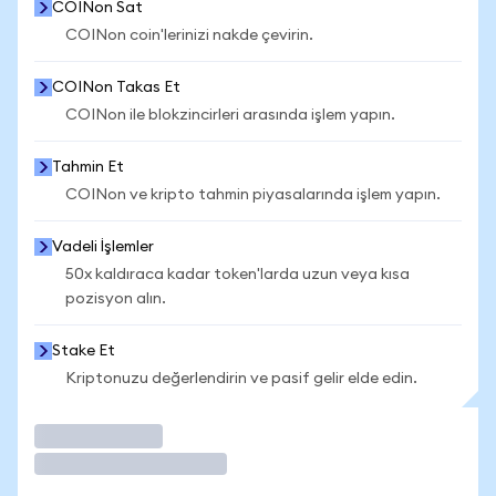
COINon Sat
COINon coin'lerinizi nakde çevirin.
COINon Takas Et
COINon ile blokzincirleri arasında işlem yapın.
Tahmin Et
COINon ve kripto tahmin piyasalarında işlem yapın.
Vadeli İşlemler
50x kaldıraca kadar token'larda uzun veya kısa
pozisyon alın.
Stake Et
Kriptonuzu değerlendirin ve pasif gelir elde edin.
İşlem Yap