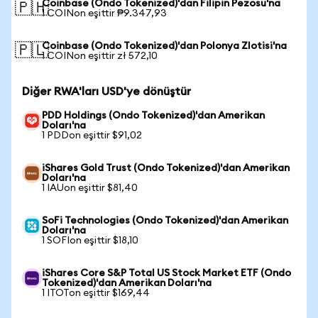
Coinbase (Ondo Tokenized)'dan Filipin Pezosu'na
🇵🇭
1 COINon eşittir ₱9.347,93
Coinbase (Ondo Tokenized)'dan Polonya Zlotisi'na
🇵🇱
1 COINon eşittir zł 572,10
Diğer RWA'ları USD'ye dönüştür
PDD Holdings (Ondo Tokenized)'dan Amerikan
Doları'na
1 PDDon eşittir $91,02
iShares Gold Trust (Ondo Tokenized)'dan Amerikan
Doları'na
1 IAUon eşittir $81,40
SoFi Technologies (Ondo Tokenized)'dan Amerikan
Doları'na
1 SOFIon eşittir $18,10
iShares Core S&P Total US Stock Market ETF (Ondo
Tokenized)'dan Amerikan Doları'na
1 ITOTon eşittir $169,44