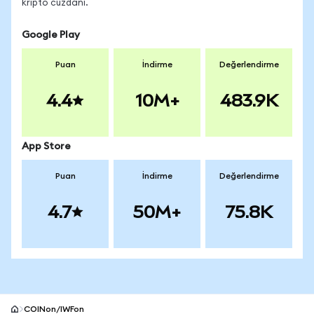
kripto cüzdanı.
Google Play
Puan
İndirme
Değerlendirme
4.4
10M+
483.9K
App Store
Puan
İndirme
Değerlendirme
4.7
50M+
75.8K
COINon/IWFon