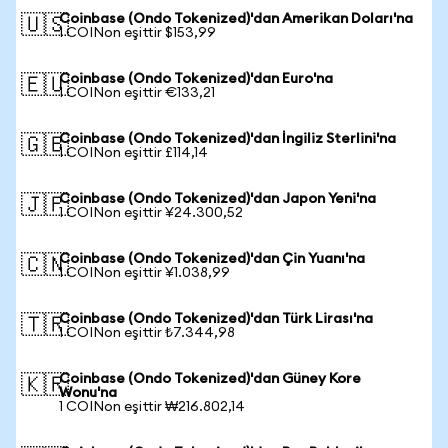
Coinbase (Ondo Tokenized)'dan Amerikan Doları'na
🇺🇸
1 COINon eşittir $153,99
Coinbase (Ondo Tokenized)'dan Euro'na
🇪🇺
1 COINon eşittir €133,21
Coinbase (Ondo Tokenized)'dan İngiliz Sterlini'na
🇬🇧
1 COINon eşittir £114,14
Coinbase (Ondo Tokenized)'dan Japon Yeni'na
🇯🇵
1 COINon eşittir ¥24.300,52
Coinbase (Ondo Tokenized)'dan Çin Yuanı'na
🇨🇳
1 COINon eşittir ¥1.038,99
Coinbase (Ondo Tokenized)'dan Türk Lirası'na
🇹🇷
1 COINon eşittir ₺7.344,98
Coinbase (Ondo Tokenized)'dan Güney Kore
🇰🇷
Wonu'na
1 COINon eşittir ₩216.802,14