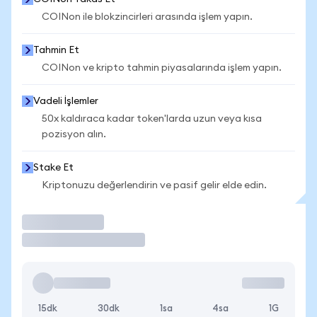
COINon ile blokzincirleri arasında işlem yapın.
Tahmin Et
COINon ve kripto tahmin piyasalarında işlem yapın.
Vadeli İşlemler
50x kaldıraca kadar token'larda uzun veya kısa
pozisyon alın.
Stake Et
Kriptonuzu değerlendirin ve pasif gelir elde edin.
İşlem Yap
15dk
30dk
1sa
4sa
1G