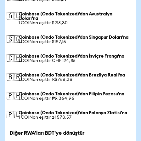
Coinbase (Ondo Tokenized)'dan Avustralya
🇦🇺
Doları'na
1 COINon eşittir $218,30
Coinbase (Ondo Tokenized)'dan Singapur Doları'na
🇸🇬
1 COINon eşittir $197,16
Coinbase (Ondo Tokenized)'dan İsviçre Frangı'na
🇨🇭
1 COINon eşittir CHF 124,88
Coinbase (Ondo Tokenized)'dan Brezilya Reali'na
🇧🇷
1 COINon eşittir R$786,36
Coinbase (Ondo Tokenized)'dan Filipin Pezosu'na
🇵🇭
1 COINon eşittir ₱9.364,96
Coinbase (Ondo Tokenized)'dan Polonya Zlotisi'na
🇵🇱
1 COINon eşittir zł 573,57
Diğer RWA'ları BDT'ye dönüştür