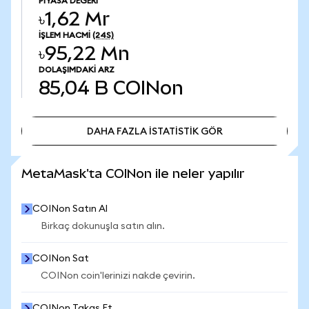
PIYASA DEĞERI
৳1,62 Mr
İŞLEM HACMI
(24S)
৳95,22 Mn
DOLAŞIMDAKI ARZ
85,04 B
COINon
DAHA FAZLA İSTATİSTİK GÖR
DAHA FAZLA İSTATİSTİK GÖR
MetaMask'ta COINon ile neler yapılır
COINon Satın Al
Birkaç dokunuşla satın alın.
COINon Sat
COINon coin'lerinizi nakde çevirin.
COINon Takas Et