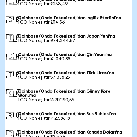
🇪🇺
1 COINon eşittir €133,49
Coinbase (Ondo Tokenized)'dan İngiliz Sterlini'na
🇬🇧
1 COINon eşittir £114,56
Coinbase (Ondo Tokenized)'dan Japon Yeni'na
🇯🇵
1 COINon eşittir ¥24.344,57
Coinbase (Ondo Tokenized)'dan Çin Yuanı'na
🇨🇳
1 COINon eşittir ¥1.040,88
Coinbase (Ondo Tokenized)'dan Türk Lirası'na
🇹🇷
1 COINon eşittir ₺7.358,29
Coinbase (Ondo Tokenized)'dan Güney Kore
🇰🇷
Wonu'na
1 COINon eşittir ₩217.190,55
Coinbase (Ondo Tokenized)'dan Rus Rublesi'na
🇷🇺
1 COINon eşittir ₽12.588,18
Coinbase (Ondo Tokenized)'dan Kanada Doları'na
🇨🇦
1 COINon eşittir $215,29