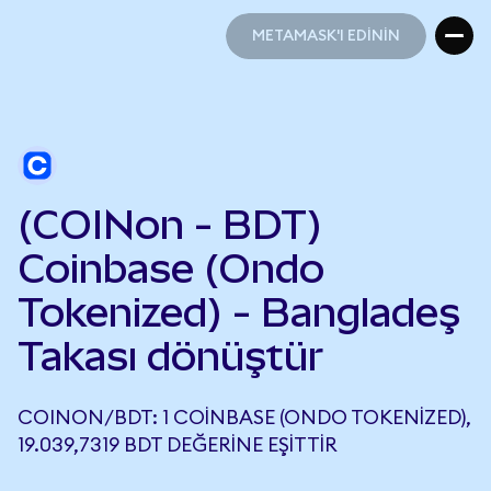
METAMASK'I EDİNİN
METAMASK'I EDİNİN
(COINon - BDT)
Coinbase (Ondo
Tokenized) - Bangladeş
Takası dönüştür
COINON/BDT: 1 COINBASE (ONDO TOKENIZED),
19.039,7319 BDT DEĞERINE EŞITTIR