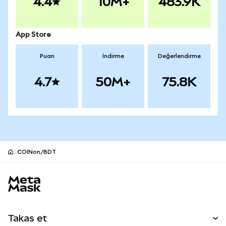
4.4
10M+
483.9K
App Store
Puan
İndirme
Değerlendirme
4.7
50M+
75.8K
COINon/BDT
MetaMask site alt bilgisi
Takas et