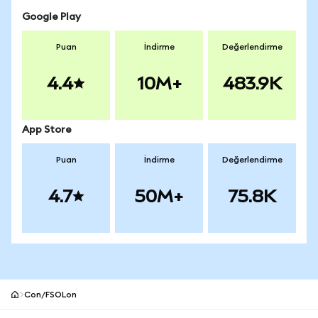
Google Play
Puan
İndirme
Değerlendirme
4.4
10M+
483.9K
App Store
Puan
İndirme
Değerlendirme
4.7
50M+
75.8K
Con/FSOLon
MetaMask site alt bilgisi