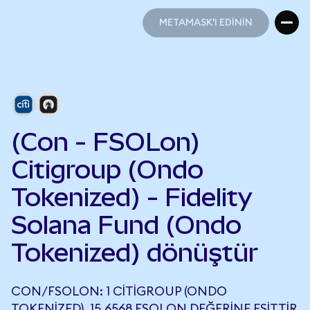
METAMASK'I EDİNİN
METAMASK'I EDİNİN
(Con - FSOLon)
Citigroup (Ondo
Tokenized) - Fidelity
Solana Fund (Ondo
Tokenized) dönüştür
CON/FSOLON: 1 CITIGROUP (ONDO
TOKENIZED), 15,6568 FSOLON DEĞERINE EŞITTIR