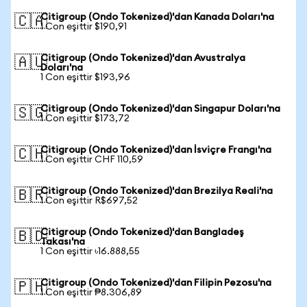
Citigroup (Ondo Tokenized)'dan Kanada Doları'na
🇨🇦
1 Con eşittir $190,91
Citigroup (Ondo Tokenized)'dan Avustralya
🇦🇺
Doları'na
1 Con eşittir $193,96
Citigroup (Ondo Tokenized)'dan Singapur Doları'na
🇸🇬
1 Con eşittir $173,72
Citigroup (Ondo Tokenized)'dan İsviçre Frangı'na
🇨🇭
1 Con eşittir CHF 110,59
Citigroup (Ondo Tokenized)'dan Brezilya Reali'na
🇧🇷
1 Con eşittir R$697,52
Citigroup (Ondo Tokenized)'dan Bangladeş
🇧🇩
Takası'na
1 Con eşittir ৳16.888,55
Citigroup (Ondo Tokenized)'dan Filipin Pezosu'na
🇵🇭
1 Con eşittir ₱8.306,89