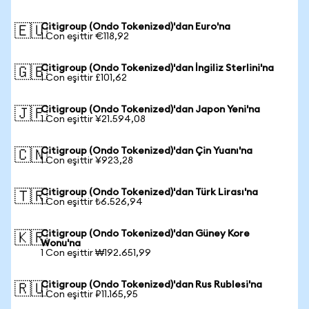
Citigroup (Ondo Tokenized)'dan Euro'na
🇪🇺
1 Con eşittir €118,92
Citigroup (Ondo Tokenized)'dan İngiliz Sterlini'na
🇬🇧
1 Con eşittir £101,62
Citigroup (Ondo Tokenized)'dan Japon Yeni'na
🇯🇵
1 Con eşittir ¥21.594,08
Citigroup (Ondo Tokenized)'dan Çin Yuanı'na
🇨🇳
1 Con eşittir ¥923,28
Citigroup (Ondo Tokenized)'dan Türk Lirası'na
🇹🇷
1 Con eşittir ₺6.526,94
Citigroup (Ondo Tokenized)'dan Güney Kore
🇰🇷
Wonu'na
1 Con eşittir ₩192.651,99
Citigroup (Ondo Tokenized)'dan Rus Rublesi'na
🇷🇺
1 Con eşittir ₽11.165,95