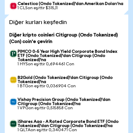
Celestica (Ondo Tokenized)'dan Amerikan Doları'na
1 CLSon eşittir $315,11
Diğer kurları keşfedin
Diğer kripto coinleri Citigroup (Ondo Tokenized)
(Con) coin'e çevirin
PIMCO 0-5 Year High Yield Corporate Bond Index
ETF (Ondo Tokenized)'dan Citigroup (Ondo
Tokenized)'na
1 HYSon eşittir 0,694461 Con
B2Gold (Ondo Tokenized)'dan Citigroup (Ondo
Tokenized)'na
1 BTGon eşittir 0,036904 Con
Vishay Precision Group (Ondo Tokenized)'dan
Citigroup (Ondo Tokenized)'na
1 VPGon eşittir 0,515858 Con
iShares Aaa - A Rated Corporate Bond ETF (Ondo
Tokenized)'dan Citigroup (Ondo Tokenized)'na
1 QLTAon eşittir 0,340471 Con