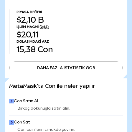
PIYASA DEĞERI
$2,10 B
İŞLEM HACMI
(24S)
$20,11
DOLAŞIMDAKI ARZ
15,38
Con
DAHA FAZLA İSTATİSTİK GÖR
DAHA FAZLA İSTATİSTİK GÖR
MetaMask'ta Con ile neler yapılır
Con Satın Al
Birkaç dokunuşla satın alın.
Con Sat
Con coin'lerinizi nakde çevirin.