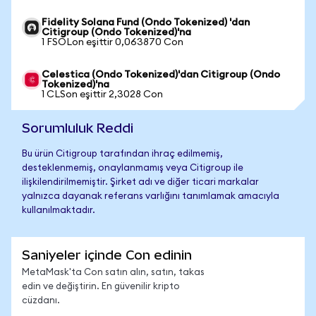
Fidelity Solana Fund (Ondo Tokenized) 'dan
Citigroup (Ondo Tokenized)'na
1 FSOLon eşittir 0,063870 Con
Celestica (Ondo Tokenized)'dan Citigroup (Ondo
Tokenized)'na
1 CLSon eşittir 2,3028 Con
Sorumluluk Reddi
Bu ürün Citigroup tarafından ihraç edilmemiş,
desteklenmemiş, onaylanmamış veya Citigroup ile
ilişkilendirilmemiştir. Şirket adı ve diğer ticari markalar
yalnızca dayanak referans varlığını tanımlamak amacıyla
kullanılmaktadır.
Saniyeler içinde Con edinin
MetaMask'ta Con satın alın, satın, takas
edin ve değiştirin. En güvenilir kripto
cüzdanı.