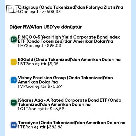
Citigroup (Ondo Tokenized)'dan Polonya Zlotisi'na
🇵🇱
1 Con eşittir zł 508,38
Diğer RWA'ları USD'ye dönüştür
PIMCO 0-5 Year High Yield Corporate Bond Index
ETF (Ondo Tokenized)'dan Amerikan Doları'na
1 HYSon eşittir $95,03
B2Gold (Ondo Tokenized)'dan Amerikan Doları'na
1 BTGon eşittir $5,05
Vishay Precision Group (Ondo Tokenized)'dan
Amerikan Doları'na
1 VPGon eşittir $70,59
iShares Aaa - A Rated Corporate Bond ETF (Ondo
Tokenized)'dan Amerikan Doları'na
1 QLTAon eşittir $46,59
Teradyne (Ondo Tokenized)'dan Amerikan Doları'na
1 TERon eşittir $382,88