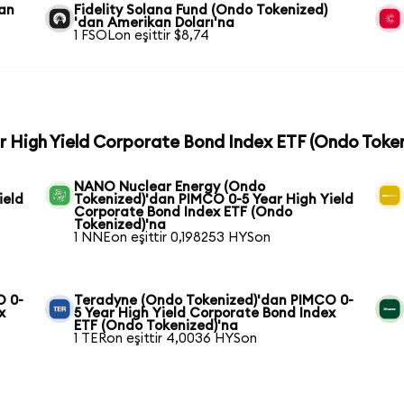
dan
Fidelity Solana Fund (Ondo Tokenized)
'dan Amerikan Doları'na
1 FSOLon eşittir $8,74
r High Yield Corporate Bond Index ETF (Ondo Token
NANO Nuclear Energy (Ondo
ield
Tokenized)'dan PIMCO 0-5 Year High Yield
Corporate Bond Index ETF (Ondo
Tokenized)'na
1 NNEon eşittir 0,198253 HYSon
O 0-
Teradyne (Ondo Tokenized)'dan PIMCO 0-
x
5 Year High Yield Corporate Bond Index
ETF (Ondo Tokenized)'na
1 TERon eşittir 4,0036 HYSon