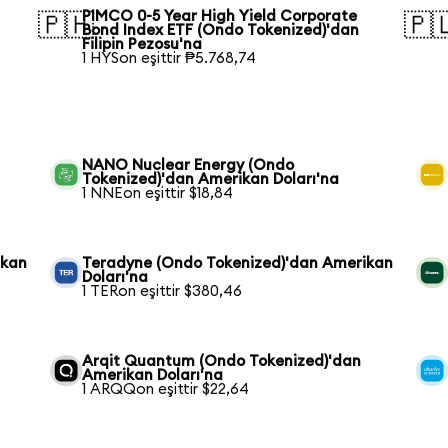
PIMCO 0-5 Year High Yield Corporate
🇵🇭
🇵
Bond Index ETF (Ondo Tokenized)'dan
Filipin Pezosu'na
1 HYSon eşittir ₱5.768,74
NANO Nuclear Energy (Ondo
Tokenized)'dan Amerikan Doları'na
1 NNEon eşittir $18,84
ikan
Teradyne (Ondo Tokenized)'dan Amerikan
Doları'na
1 TERon eşittir $380,46
Arqit Quantum (Ondo Tokenized)'dan
Amerikan Doları'na
1 ARQQon eşittir $22,64