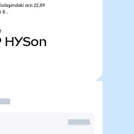
olaşımdaki arzı 22,89
 B .
Z
9
HYSon