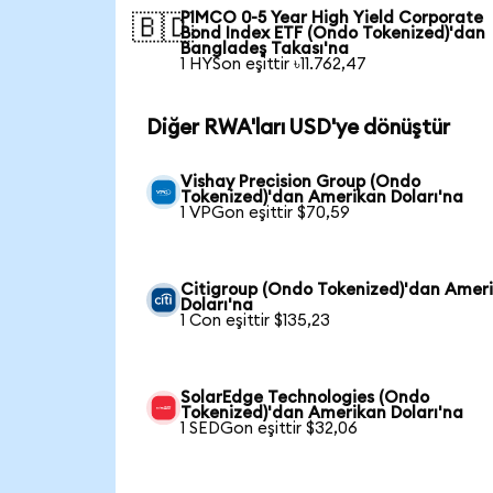
PIMCO 0-5 Year High Yield Corporate
🇧🇩
Bond Index ETF (Ondo Tokenized)'dan
Bangladeş Takası'na
1 HYSon eşittir ৳11.762,47
Diğer RWA'ları USD'ye dönüştür
Vishay Precision Group (Ondo
Tokenized)'dan Amerikan Doları'na
1 VPGon eşittir $70,59
Citigroup (Ondo Tokenized)'dan Amer
Doları'na
1 Con eşittir $135,23
SolarEdge Technologies (Ondo
Tokenized)'dan Amerikan Doları'na
1 SEDGon eşittir $32,06