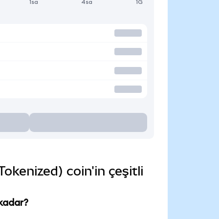
1sa
4sa
1G
enized) coin'in çeşitli
 kadar?