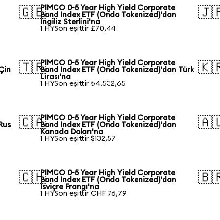
PIMCO 0-5 Year High Yield Corporate
🇬🇧
🇯
Bond Index ETF (Ondo Tokenized)'dan
İngiliz Sterlini'na
1 HYSon eşittir £70,44
PIMCO 0-5 Year High Yield Corporate
🇹🇷
🇰
Çin
Bond Index ETF (Ondo Tokenized)'dan Türk
Lirası'na
1 HYSon eşittir ₺4.532,65
PIMCO 0-5 Year High Yield Corporate
🇨🇦
🇦
Rus
Bond Index ETF (Ondo Tokenized)'dan
Kanada Doları'na
1 HYSon eşittir $132,57
PIMCO 0-5 Year High Yield Corporate
🇨🇭
🇧
Bond Index ETF (Ondo Tokenized)'dan
İsviçre Frangı'na
1 HYSon eşittir CHF 76,79