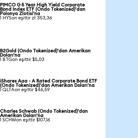
PIMCO 0-5 Year High Yield Corporate

Bond Index ETF (Ondo Tokenized)'dan
Polonya Zlotisi'na
1 HYSon eşittir zł 353,36
B2Gold (Ondo Tokenized)'dan Amerikan
Doları'na
1 BTGon eşittir $5,03
iShares Aaa - A Rated Corporate Bond ETF
(Ondo Tokenized)'dan Amerikan Doları'na
1 QLTAon eşittir $46,59
Charles Schwab (Ondo Tokenized)'dan
Amerikan Doları'na
1 SCHWon eşittir $107,16