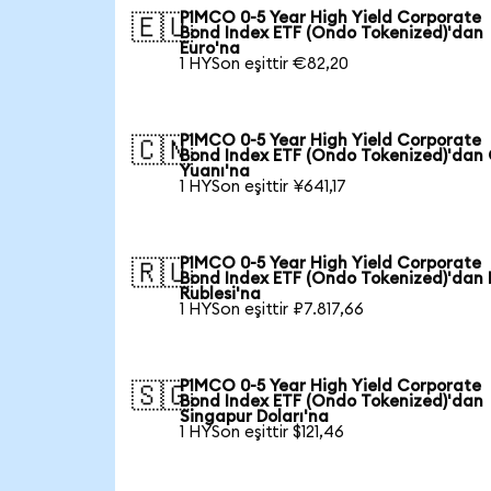
PIMCO 0-5 Year High Yield Corporate
🇪🇺
Bond Index ETF (Ondo Tokenized)'dan
Euro'na
1 HYSon eşittir €82,20
PIMCO 0-5 Year High Yield Corporate
🇨🇳
Bond Index ETF (Ondo Tokenized)'dan 
Yuanı'na
1 HYSon eşittir ¥641,17
PIMCO 0-5 Year High Yield Corporate
🇷🇺
Bond Index ETF (Ondo Tokenized)'dan 
Rublesi'na
1 HYSon eşittir ₽7.817,66
PIMCO 0-5 Year High Yield Corporate
🇸🇬
Bond Index ETF (Ondo Tokenized)'dan
Singapur Doları'na
1 HYSon eşittir $121,46