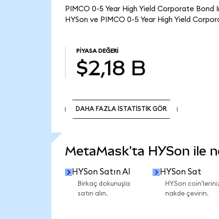
PIMCO 0-5 Year High Yield Corporate Bond In
HYSon ve PIMCO 0-5 Year High Yield Corpora
PIYASA DEĞERI
$2,18 B
DAHA FAZLA İSTATİSTİK GÖR
DAHA FAZLA İSTATİSTİK GÖR
MetaMask'ta HYSon ile nel
HYSon Satın Al
HYSon Sat
Birkaç dokunuşla
HYSon coin'lerini
satın alın.
nakde çevirin.