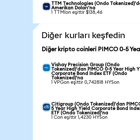
TTM Technologies (Ondo Tokenized)'
Amerikan Doları'na
1 TTMIon eşittir $138,46
Diğer kurları keşfedin
Diğer kripto coinleri PIMCO 0-5 Yea
Vishay Precision Group (Ondo
Tokenized)'dan PIMCO 0-5 Year High Y
Corporate Bond Index ETF (Ondo
Tokenized)'na
1 VPGon eşittir 0,742818 HYSon
Citigroup (Ondo Tokenized)'dan PIMC
5 Year High Yield Corporate Bond Inde
ETF (Ondo Tokenized)'na
1 Con eşittir 1,4230 HYSon