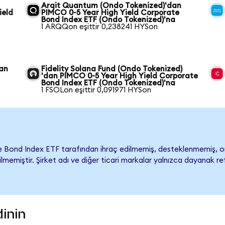
Arqit Quantum (Ondo Tokenized)'dan
ield
PIMCO 0-5 Year High Yield Corporate
Bond Index ETF (Ondo Tokenized)'na
1 ARQQon eşittir 0,238241 HYSon
dan
Fidelity Solana Fund (Ondo Tokenized)
'dan PIMCO 0-5 Year High Yield Corporate
Bond Index ETF (Ondo Tokenized)'na
1 FSOLon eşittir 0,091971 HYSon
e Bond Index ETF tarafından ihraç edilmemiş, desteklenmemiş,
rilmemiştir. Şirket adı ve diğer ticari markalar yalnızca dayanak r
dinin