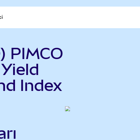
ci
D) PIMCO
 Yield
nd Index
rı