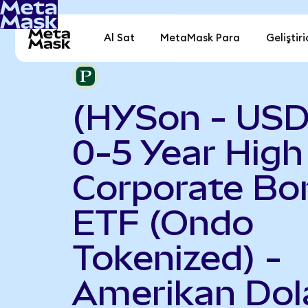
Al Sat
MetaMask Para
Geliştiri
(HYSon - US
0-5 Year High
Corporate Bo
ETF (Ondo
Tokenized) -
Amerikan Dola