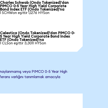
Charles Schwab (Ondo Tokenized)'dan
PIMCO 0-5 Year High Yield Corporate
Bond Index ETF (Ondo Tokenized)'na
1 SCHWon eşittir 1,1276 HYSon
Celestica (Ondo Tokenized)'dan PIMCO 0-
5 Year High Yield Corporate Bond Index
ETF (Ondo Tokenized)'na
1 CLSon eşittir 3,3011 HYSon
 onaylanmamış veya PIMCO 0-5 Year High
eferans varlığını tanımlamak amacıyla