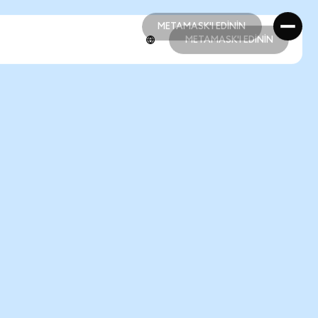
METAMASK'I EDİNİN
METAMASK'I EDİNİN
METAMASK'I EDİNİN
METAMASK'I EDİNİN