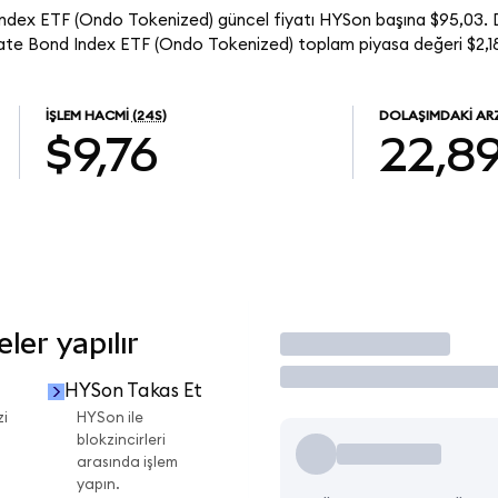
dex ETF (Ondo Tokenized) güncel fiyatı HYSon başına $95,03. D
te Bond Index ETF (Ondo Tokenized) toplam piyasa değeri $2,18
İŞLEM HACMI
(24S)
DOLAŞIMDAKI AR
$9,76
22,8
er yapılır
İşlem Yap
HYSon Takas Et
zi
HYSon ile
blokzincirleri
arasında işlem
yapın.