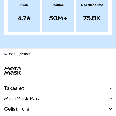
Puan
İndirme
Değerlendirme
4.7
50M+
75.8K
COPon/PDBCon
MetaMask site alt bilgisi
Takas et
Takas İşlemleri
MetaMask Para
Tahmin Et
YENİ
Kripto Al
Geliştiriciler
Perps
YENİ
MetaMask Kart
Dökümantasyon