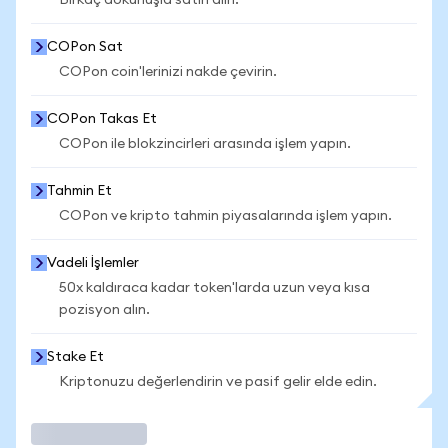
Birkaç dokunuşla satın alın.
COPon Sat
COPon coin'lerinizi nakde çevirin.
COPon Takas Et
COPon ile blokzincirleri arasında işlem yapın.
Tahmin Et
COPon ve kripto tahmin piyasalarında işlem yapın.
Vadeli İşlemler
50x kaldıraca kadar token'larda uzun veya kısa
pozisyon alın.
Stake Et
Kriptonuzu değerlendirin ve pasif gelir elde edin.
İşlem Yap