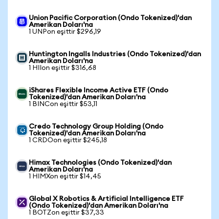
Union Pacific Corporation (Ondo Tokenized)'dan
Amerikan Doları'na
1 UNPon eşittir $296,19
Huntington Ingalls Industries (Ondo Tokenized)'dan
Amerikan Doları'na
1 HIIon eşittir $316,68
iShares Flexible Income Active ETF (Ondo
Tokenized)'dan Amerikan Doları'na
1 BINCon eşittir $53,11
Credo Technology Group Holding (Ondo
Tokenized)'dan Amerikan Doları'na
1 CRDOon eşittir $245,18
Himax Technologies (Ondo Tokenized)'dan
Amerikan Doları'na
1 HIMXon eşittir $14,45
Global X Robotics & Artificial Intelligence ETF
(Ondo Tokenized)'dan Amerikan Doları'na
1 BOTZon eşittir $37,33