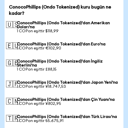
ConocoPhillips (Ondo Tokenized) kuru bugün ne
kadar?
ConocoPhillips (Ondo Tokenized)'dan Amerikan
🇺🇸
Doları'na
1 COPon eşittir $118,99
ConocoPhillips (Ondo Tokenized)'dan Euro'na
🇪🇺
1 COPon eşittir €102,90
ConocoPhillips (Ondo Tokenized)'dan İngiliz
🇬🇧
Sterlini'na
1 COPon eşittir £88,15
ConocoPhillips (Ondo Tokenized)'dan Japon Yeni'na
🇯🇵
1 COPon eşittir ¥18.747,53
ConocoPhillips (Ondo Tokenized)'dan Çin Yuanı'na
🇨🇳
1 COPon eşittir ¥802,95
ConocoPhillips (Ondo Tokenized)'dan Türk Lirası'na
🇹🇷
1 COPon eşittir ₺5.675,91