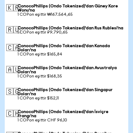
ConocoPhillips (Ondo Tokenized)'dan Güney Kore
🇰🇷
Wonu'na
1 COPon eşittir ₩167.564,65
ConocoPhillips (Ondo Tokenized)'dan Rus Rublesi'na
🇷🇺
1 COPon eşittir ₽9.790,65
ConocoPhillips (Ondo Tokenized)'dan Kanada
🇨🇦
Doları'na
1 COPon eşittir $165,84
ConocoPhillips (Ondo Tokenized)'dan Avustralya
🇦🇺
Doları'na
1 COPon eşittir $168,35
ConocoPhillips (Ondo Tokenized)'dan Singapur
🇸🇬
Doları'na
1 COPon eşittir $152,11
ConocoPhillips (Ondo Tokenized)'dan İsviçre
🇨🇭
Frangı'na
1 COPon eşittir CHF 96,10