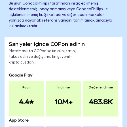
Bu ürün ConocoPhillips tarafından ihraç edilmemiş,
desteklenmemiş, onaylanmamış veya ConocoPhillips ile
ilişkilendirilmemiştir. Şirket adı ve diğer ticari markalar
yalnızca dayanak referans varlığını tanımlamak amacıyla
kullanılmaktadır.
Saniyeler içinde COPon edinin
MetaMask'ta COPon satın alın, satın,
takas edin ve değiştirin. En güvenilir
kripto cüzdanı.
Google Play
Puan
İndirme
Değerlendirme
4.4
10M+
483.8K
App Store