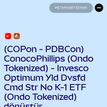
METAMASK'I EDİNİN
METAMASK'I EDİNİN
(COPon - PDBCon)
ConocoPhillips (Ondo
Tokenized) - Invesco
Optimum Yld Dvsfd
Cmd Str No K-1 ETF
(Ondo Tokenized)
dönüştür