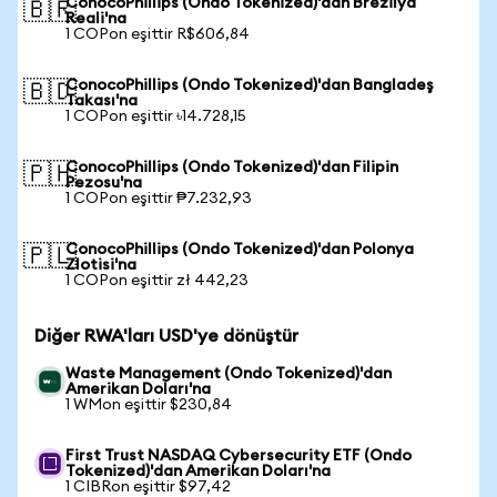
ConocoPhillips (Ondo Tokenized)'dan Brezilya
🇧🇷
Reali'na
1 COPon eşittir R$606,84
ConocoPhillips (Ondo Tokenized)'dan Bangladeş
🇧🇩
Takası'na
1 COPon eşittir ৳14.728,15
ConocoPhillips (Ondo Tokenized)'dan Filipin
🇵🇭
Pezosu'na
1 COPon eşittir ₱7.232,93
ConocoPhillips (Ondo Tokenized)'dan Polonya
🇵🇱
Zlotisi'na
1 COPon eşittir zł 442,23
Diğer RWA'ları USD'ye dönüştür
Waste Management (Ondo Tokenized)'dan
Amerikan Doları'na
1 WMon eşittir $230,84
First Trust NASDAQ Cybersecurity ETF (Ondo
Tokenized)'dan Amerikan Doları'na
1 CIBRon eşittir $97,42