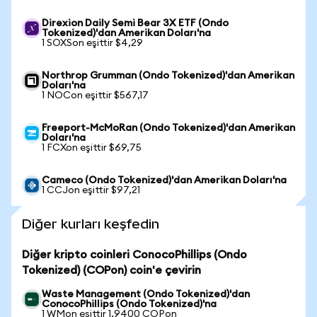
Direxion Daily Semi Bear 3X ETF (Ondo
Tokenized)'dan Amerikan Doları'na
1 SOXSon eşittir $4,29
Northrop Grumman (Ondo Tokenized)'dan Amerikan
Doları'na
1 NOCon eşittir $567,17
Freeport-McMoRan (Ondo Tokenized)'dan Amerikan
Doları'na
1 FCXon eşittir $69,75
Cameco (Ondo Tokenized)'dan Amerikan Doları'na
1 CCJon eşittir $97,21
Diğer kurları keşfedin
Diğer kripto coinleri ConocoPhillips (Ondo
Tokenized) (COPon) coin'e çevirin
Waste Management (Ondo Tokenized)'dan
ConocoPhillips (Ondo Tokenized)'na
1 WMon eşittir 1,9400 COPon