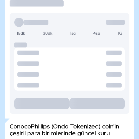
15dk
30dk
1sa
4sa
1G
ConocoPhillips (Ondo Tokenized) coin'in
çeşitli para birimlerinde güncel kuru