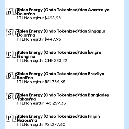
Talen Energy (Ondo Tokenized)'dan Avustralya
🇦🇺
Doları'na
1 TLNon eşittir $495,98
Talen Energy (Ondo Tokenized)'dan Singapur
🇸🇬
Doları'na
1 TLNon eşittir $447,95
Talen Energy (Ondo Tokenized)'dan İsviçre
🇨🇭
Frangı'na
1 TLNon eşittir CHF 283,22
Talen Energy (Ondo Tokenized)'dan Brezilya
🇧🇷
Reali'na
1 TLNon eşittir R$1.786,65
Talen Energy (Ondo Tokenized)'dan Bangladeş
🇧🇩
Takası'na
1 TLNon eşittir ৳43.259,33
Talen Energy (Ondo Tokenized)'dan Filipin
🇵🇭
Pezosu'na
1 TLNon eşittir ₱21.277,60