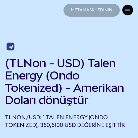
METAMASK'I EDİNİN
METAMASK'I EDİNİN
(TLNon - USD) Talen
Energy (Ondo
Tokenized) - Amerikan
Doları dönüştür
TLNON/USD: 1 TALEN ENERGY (ONDO
TOKENIZED), 350,5100 USD DEĞERINE EŞITTIR