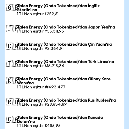
Talen Energy (Ondo Tokenized)'dan İngiliz
🇬🇧
Sterlini'na
1 TLNon eşittir £259,81
Talen Energy (Ondo Tokenized)'dan Japon Yeni'na
🇯🇵
1 TLNon eşittir ¥55.311,95
Talen Energy (Ondo Tokenized)'dan Çin Yuanı'na
🇨🇳
1 TLNon eşittir ¥2.364,91
Talen Energy (Ondo Tokenized)'dan Türk Lirası'na
🇹🇷
1 TLNon eşittir ₺16.718,36
Talen Energy (Ondo Tokenized)'dan Güney Kore
🇰🇷
Wonu'na
1 TLNon eşittir ₩493.477
Talen Energy (Ondo Tokenized)'dan Rus Rublesi'na
🇷🇺
1 TLNon eşittir ₽28.834,89
Talen Energy (Ondo Tokenized)'dan Kanada
🇨🇦
Doları'na
1 TLNon eşittir $488,98