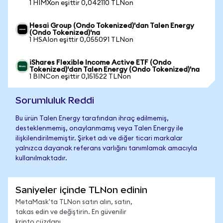
1 HIMXon eşittir 0,042110 TLNon
Hesai Group (Ondo Tokenized)'dan Talen Energy
(Ondo Tokenized)'na
1 HSAIon eşittir 0,055091 TLNon
iShares Flexible Income Active ETF (Ondo
Tokenized)'dan Talen Energy (Ondo Tokenized)'na
1 BINCon eşittir 0,151522 TLNon
Sorumluluk Reddi
Bu ürün Talen Energy tarafından ihraç edilmemiş,
desteklenmemiş, onaylanmamış veya Talen Energy ile
ilişkilendirilmemiştir. Şirket adı ve diğer ticari markalar
yalnızca dayanak referans varlığını tanımlamak amacıyla
kullanılmaktadır.
Saniyeler içinde TLNon edinin
MetaMask'ta TLNon satın alın, satın,
takas edin ve değiştirin. En güvenilir
kripto cüzdanı.