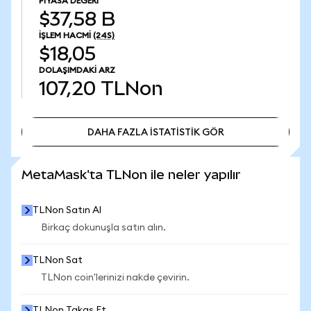
PIYASA DEĞERI
$37,58 B
İŞLEM HACMI
(24S)
$18,05
DOLAŞIMDAKI ARZ
107,20
TLNon
DAHA FAZLA İSTATİSTİK GÖR
DAHA FAZLA İSTATİSTİK GÖR
MetaMask'ta TLNon ile neler yapılır
TLNon Satın Al
Birkaç dokunuşla satın alın.
TLNon Sat
TLNon coin'lerinizi nakde çevirin.
TLNon Takas Et