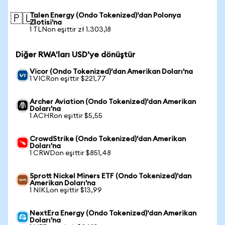
Talen Energy (Ondo Tokenized)'dan Polonya
🇵🇱
Zlotisi'na
1 TLNon eşittir zł 1.303,18
Diğer RWA'ları USD'ye dönüştür
Vicor (Ondo Tokenized)'dan Amerikan Doları'na
1 VICRon eşittir $221,77
Archer Aviation (Ondo Tokenized)'dan Amerikan
Doları'na
1 ACHRon eşittir $5,55
CrowdStrike (Ondo Tokenized)'dan Amerikan
Doları'na
1 CRWDon eşittir $851,48
Sprott Nickel Miners ETF (Ondo Tokenized)'dan
Amerikan Doları'na
1 NIKLon eşittir $13,99
NextEra Energy (Ondo Tokenized)'dan Amerikan
Doları'na