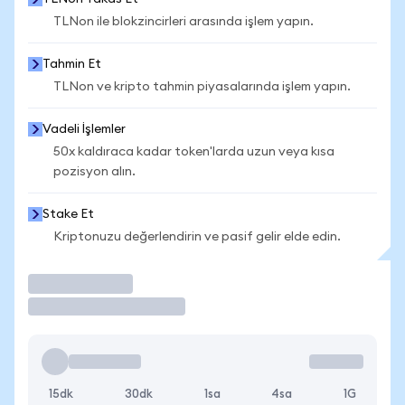
TLNon ile blokzincirleri arasında işlem yapın.
Tahmin Et
TLNon ve kripto tahmin piyasalarında işlem yapın.
Vadeli İşlemler
50x kaldıraca kadar token'larda uzun veya kısa
pozisyon alın.
Stake Et
Kriptonuzu değerlendirin ve pasif gelir elde edin.
İşlem Yap
15dk
30dk
1sa
4sa
1G