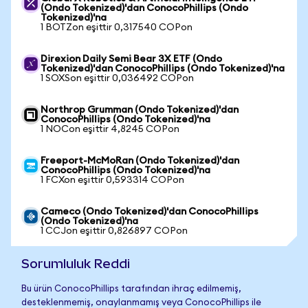
(Ondo Tokenized)'dan ConocoPhillips (Ondo
Tokenized)'na
1 BOTZon eşittir 0,317540 COPon
Direxion Daily Semi Bear 3X ETF (Ondo
Tokenized)'dan ConocoPhillips (Ondo Tokenized)'na
1 SOXSon eşittir 0,036492 COPon
Northrop Grumman (Ondo Tokenized)'dan
ConocoPhillips (Ondo Tokenized)'na
1 NOCon eşittir 4,8245 COPon
Freeport-McMoRan (Ondo Tokenized)'dan
ConocoPhillips (Ondo Tokenized)'na
1 FCXon eşittir 0,593314 COPon
Cameco (Ondo Tokenized)'dan ConocoPhillips
(Ondo Tokenized)'na
1 CCJon eşittir 0,826897 COPon
Sorumluluk Reddi
Bu ürün ConocoPhillips tarafından ihraç edilmemiş,
desteklenmemiş, onaylanmamış veya ConocoPhillips ile