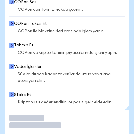
COPon Sat
COPon coin'lerinizi nakde çevirin.
COPon Takas Et
COPon ile blokzincirleri arasında işlem yapın.
Tahmin Et
COPon ve kripto tahmin piyasalarında işlem yapın.
Vadeli İşlemler
50x kaldıraca kadar token'larda uzun veya kısa
pozisyon alın.
Stake Et
Kriptonuzu değerlendirin ve pasif gelir elde edin.
İşlem Yap