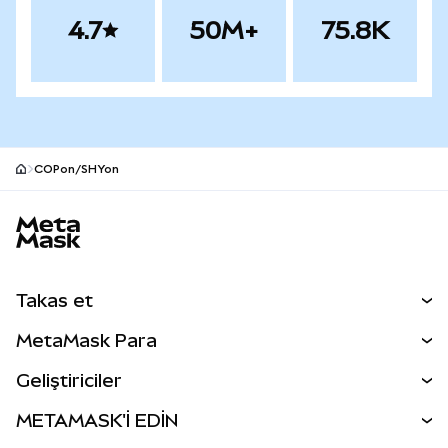
4.7
50M+
75.8K
COPon/SHYon
MetaMask site alt bilgisi
Takas et
Takas İşlemleri
MetaMask Para
Tahmin Et
YENİ
Kripto Al
Geliştiriciler
Perps
YENİ
MetaMask Kart
Dökümantasyon
METAMASK'İ EDİN
RWA'lar
mUSD
YENİ
Kontrol Paneli
İşlem Kalkanı