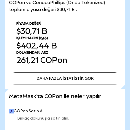
COPon ve ConocoPhillips (Ondo Tokenized)
toplam piyasa değeri $30,71 B .
PIYASA DEĞERI
$30,71 B
İŞLEM HACMI
(24S)
$402,44 B
DOLAŞIMDAKI ARZ
261,21
COPon
DAHA FAZLA İSTATİSTİK GÖR
DAHA FAZLA İSTATİSTİK GÖR
MetaMask'ta COPon ile neler yapılır
COPon Satın Al
Birkaç dokunuşla satın alın.