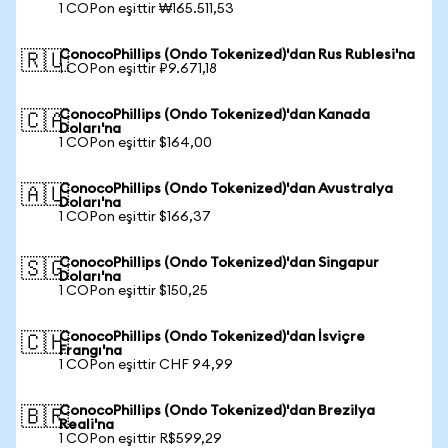
1 COPon eşittir ₩165.511,53
ConocoPhillips (Ondo Tokenized)'dan Rus Rublesi'na
🇷🇺
1 COPon eşittir ₽9.671,18
ConocoPhillips (Ondo Tokenized)'dan Kanada
🇨🇦
Doları'na
1 COPon eşittir $164,00
ConocoPhillips (Ondo Tokenized)'dan Avustralya
🇦🇺
Doları'na
1 COPon eşittir $166,37
ConocoPhillips (Ondo Tokenized)'dan Singapur
🇸🇬
Doları'na
1 COPon eşittir $150,25
ConocoPhillips (Ondo Tokenized)'dan İsviçre
🇨🇭
Frangı'na
1 COPon eşittir CHF 94,99
ConocoPhillips (Ondo Tokenized)'dan Brezilya
🇧🇷
Reali'na
1 COPon eşittir R$599,29