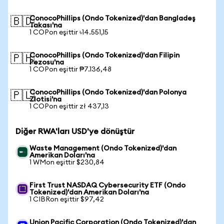
ConocoPhillips (Ondo Tokenized)'dan Bangladeş
🇧🇩
Takası'na
1 COPon eşittir ৳14.551,15
ConocoPhillips (Ondo Tokenized)'dan Filipin
🇵🇭
Pezosu'na
1 COPon eşittir ₱7.136,48
ConocoPhillips (Ondo Tokenized)'dan Polonya
🇵🇱
Zlotisi'na
1 COPon eşittir zł 437,13
Diğer RWA'ları USD'ye dönüştür
Waste Management (Ondo Tokenized)'dan
Amerikan Doları'na
1 WMon eşittir $230,84
First Trust NASDAQ Cybersecurity ETF (Ondo
Tokenized)'dan Amerikan Doları'na
1 CIBRon eşittir $97,42
Union Pacific Corporation (Ondo Tokenized)'dan