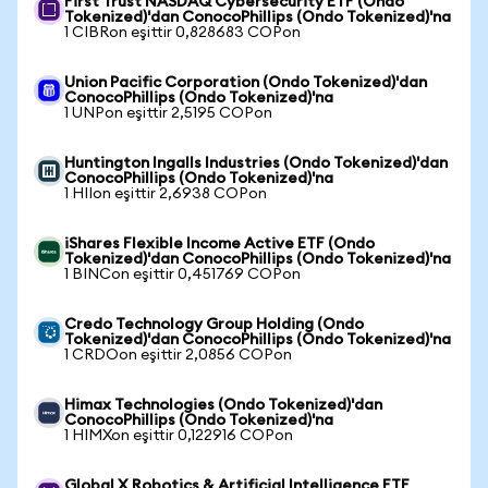
First Trust NASDAQ Cybersecurity ETF (Ondo
Tokenized)'dan ConocoPhillips (Ondo Tokenized)'na
1 CIBRon eşittir 0,828683 COPon
Union Pacific Corporation (Ondo Tokenized)'dan
ConocoPhillips (Ondo Tokenized)'na
1 UNPon eşittir 2,5195 COPon
Huntington Ingalls Industries (Ondo Tokenized)'dan
ConocoPhillips (Ondo Tokenized)'na
1 HIIon eşittir 2,6938 COPon
iShares Flexible Income Active ETF (Ondo
Tokenized)'dan ConocoPhillips (Ondo Tokenized)'na
1 BINCon eşittir 0,451769 COPon
Credo Technology Group Holding (Ondo
Tokenized)'dan ConocoPhillips (Ondo Tokenized)'na
1 CRDOon eşittir 2,0856 COPon
Himax Technologies (Ondo Tokenized)'dan
ConocoPhillips (Ondo Tokenized)'na
1 HIMXon eşittir 0,122916 COPon
Global X Robotics & Artificial Intelligence ETF