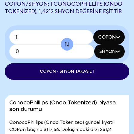
COPON/SHYON: 1 CONOCOPHILLIPS (ONDO
TOKENIZED), 1,4212 SHYON DEĞERINE EŞITTIR
COPON
SHYON
COPON - SHYON TAKAS ET
ConocoPhillips (Ondo Tokenized) piyasa
son durumu
ConocoPhillips (Ondo Tokenized) güncel fiyatı
COPon başına $117,56. Dolaşımdaki arzı 261,21