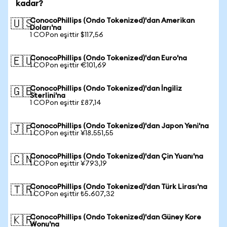
kadar?
ConocoPhillips (Ondo Tokenized)'dan Amerikan
🇺🇸
Doları'na
1 COPon eşittir $117,56
ConocoPhillips (Ondo Tokenized)'dan Euro'na
🇪🇺
1 COPon eşittir €101,69
ConocoPhillips (Ondo Tokenized)'dan İngiliz
🇬🇧
Sterlini'na
1 COPon eşittir £87,14
ConocoPhillips (Ondo Tokenized)'dan Japon Yeni'na
🇯🇵
1 COPon eşittir ¥18.551,55
ConocoPhillips (Ondo Tokenized)'dan Çin Yuanı'na
🇨🇳
1 COPon eşittir ¥793,19
ConocoPhillips (Ondo Tokenized)'dan Türk Lirası'na
🇹🇷
1 COPon eşittir ₺5.607,32
ConocoPhillips (Ondo Tokenized)'dan Güney Kore
🇰🇷
Wonu'na