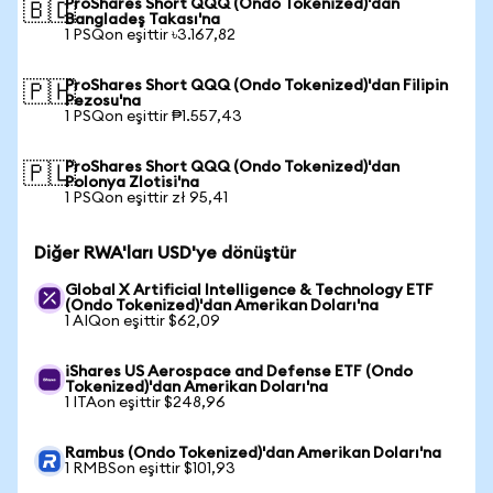
ProShares Short QQQ (Ondo Tokenized)'dan
🇧🇩
Bangladeş Takası'na
1 PSQon eşittir ৳3.167,82
ProShares Short QQQ (Ondo Tokenized)'dan Filipin
🇵🇭
Pezosu'na
1 PSQon eşittir ₱1.557,43
ProShares Short QQQ (Ondo Tokenized)'dan
🇵🇱
Polonya Zlotisi'na
1 PSQon eşittir zł 95,41
Diğer RWA'ları USD'ye dönüştür
Global X Artificial Intelligence & Technology ETF
(Ondo Tokenized)'dan Amerikan Doları'na
1 AIQon eşittir $62,09
iShares US Aerospace and Defense ETF (Ondo
Tokenized)'dan Amerikan Doları'na
1 ITAon eşittir $248,96
Rambus (Ondo Tokenized)'dan Amerikan Doları'na
1 RMBSon eşittir $101,93