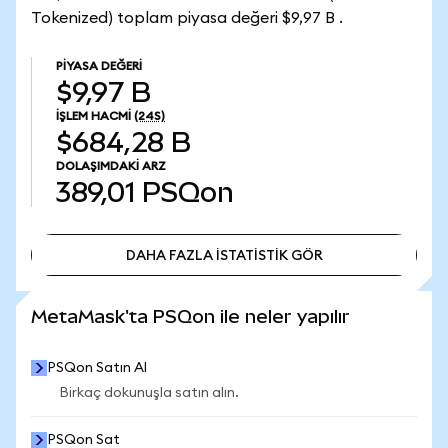
Tokenized) toplam piyasa değeri $9,97 B .
PIYASA DEĞERI
$9,97 B
İŞLEM HACMI
(24S)
$684,28 B
DOLAŞIMDAKI ARZ
389,01
PSQon
DAHA FAZLA İSTATİSTİK GÖR
DAHA FAZLA İSTATİSTİK GÖR
MetaMask'ta PSQon ile neler yapılır
PSQon Satın Al
Birkaç dokunuşla satın alın.
PSQon Sat