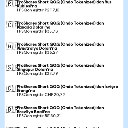
ProShares Short QQQ (Ondo Tokenized)'dan Rus
🇷🇺
Rublesi'na
1 PSQon eşittir ₽2.117,10
ProShares Short QQQ (Ondo Tokenized)'dan
🇨🇦
Kanada Doları'na
1 PSQon eşittir $35,73
ProShares Short QQQ (Ondo Tokenized)'dan
🇦🇺
Avustralya Doları'na
1 PSQon eşittir $36,27
ProShares Short QQQ (Ondo Tokenized)'dan
🇸🇬
Singapur Doları'na
1 PSQon eşittir $32,79
ProShares Short QQQ (Ondo Tokenized)'dan İsviçre
🇨🇭
Frangı'na
1 PSQon eşittir CHF 20,72
ProShares Short QQQ (Ondo Tokenized)'dan
🇧🇷
Brezilya Reali'na
1 PSQon eşittir R$130,31