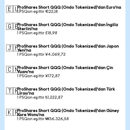
ProShares Short QQQ (Ondo Tokenized)'dan Euro'na
🇪🇺
1 PSQon eşittir €22,18
ProShares Short QQQ (Ondo Tokenized)'dan İngiliz
🇬🇧
Sterlini'na
1 PSQon eşittir £18,98
ProShares Short QQQ (Ondo Tokenized)'dan Japon
🇯🇵
Yeni'na
1 PSQon eşittir ¥4.069,72
ProShares Short QQQ (Ondo Tokenized)'dan Çin
🇨🇳
Yuanı'na
1 PSQon eşittir ¥172,87
ProShares Short QQQ (Ondo Tokenized)'dan Türk
🇹🇷
Lirası'na
1 PSQon eşittir ₺1.222,87
ProShares Short QQQ (Ondo Tokenized)'dan Güney
🇰🇷
Kore Wonu'na
1 PSQon eşittir ₩36.326,58