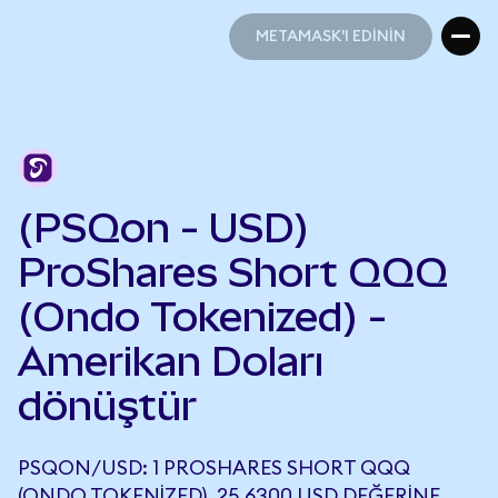
METAMASK'I EDİNİN
METAMASK'I EDİNİN
(PSQon - USD)
ProShares Short QQQ
(Ondo Tokenized) -
Amerikan Doları
dönüştür
PSQON/USD: 1 PROSHARES SHORT QQQ
(ONDO TOKENIZED), 25,6300 USD DEĞERINE