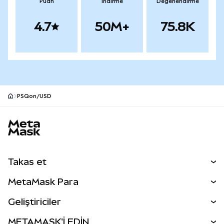
Puan
İndirme
Değerlendirme
4.7
50M+
75.8K
PSQon/USD
MetaMask site alt bilgisi
Takas et
Takas İşlemleri
MetaMask Para
Tahmin Et
YENİ
Kripto Al
Geliştiriciler
Perps
YENİ
MetaMask Kart
Dökümantasyon
METAMASK'İ EDİN