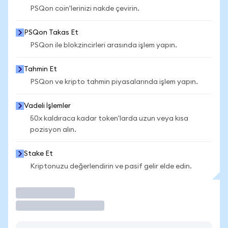
PSQon coin'lerinizi nakde çevirin.
PSQon Takas Et
PSQon ile blokzincirleri arasında işlem yapın.
Tahmin Et
PSQon ve kripto tahmin piyasalarında işlem yapın.
Vadeli İşlemler
50x kaldıraca kadar token'larda uzun veya kısa
pozisyon alın.
Stake Et
Kriptonuzu değerlendirin ve pasif gelir elde edin.
İşlem Yap