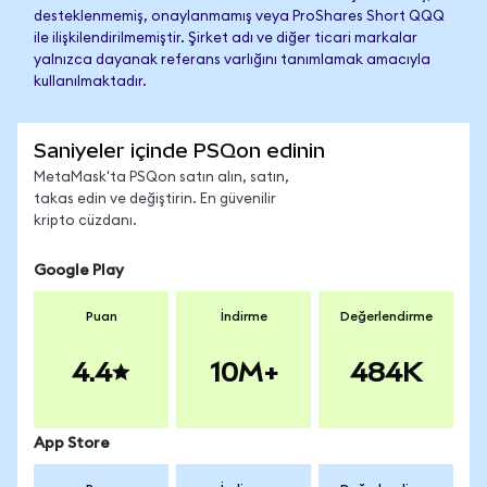
desteklenmemiş, onaylanmamış veya ProShares Short QQQ
ile ilişkilendirilmemiştir. Şirket adı ve diğer ticari markalar
yalnızca dayanak referans varlığını tanımlamak amacıyla
kullanılmaktadır.
Saniyeler içinde PSQon edinin
MetaMask'ta PSQon satın alın, satın,
takas edin ve değiştirin. En güvenilir
kripto cüzdanı.
Google Play
Puan
İndirme
Değerlendirme
4.4
10M+
484K
App Store