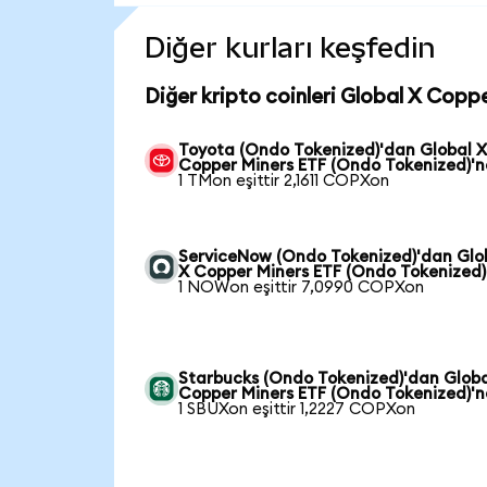
Diğer kurları keşfedin
Diğer kripto coinleri Global X Copp
Toyota (Ondo Tokenized)'dan Global 
Copper Miners ETF (Ondo Tokenized)'
1 TMon eşittir 2,1611 COPXon
ServiceNow (Ondo Tokenized)'dan Glo
X Copper Miners ETF (Ondo Tokenized)
1 NOWon eşittir 7,0990 COPXon
Starbucks (Ondo Tokenized)'dan Globa
Copper Miners ETF (Ondo Tokenized)'
1 SBUXon eşittir 1,2227 COPXon