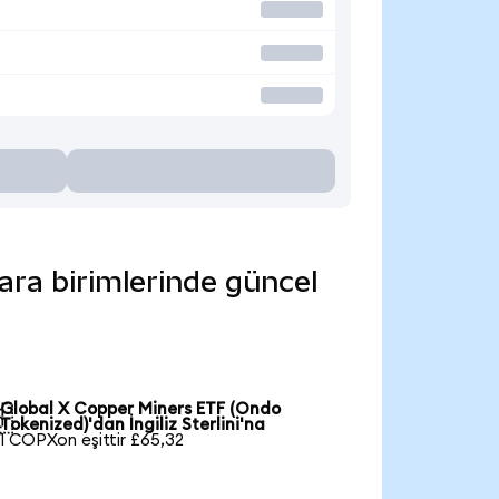
ara birimlerinde güncel
Global X Copper Miners ETF (Ondo

Tokenized)'dan İngiliz Sterlini'na
1 COPXon eşittir £65,32