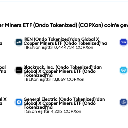
er Miners ETF (Ondo Tokenized) (COPXon) coin'e çev
X
IREN (Ondo Tokenized)'dan Global X
na
Copper Miners ETF (Ondo Tokenized)'na
1 IRENon eşittir 0,444734 COPXon
bal
Blackrock, Inc. (Ondo Tokenized)'dan
'na
Global X Copper Miners ETF (Ondo
Tokenized)'na
1 BLKon eşittir 13,1069 COPXon
l X
General Electric (Ondo Tokenized)'dan
na
Global X Copper Miners ETF (Ondo
Tokenized)'na
1 GEon eşittir 4,2212 COPXon