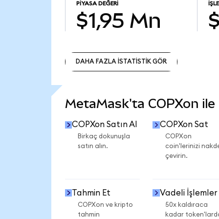
PIYASA DEĞERI
İŞL
$1,95 Mn
DAHA FAZLA İSTATİSTİK GÖR
DAHA FAZLA İSTATİSTİK GÖR
MetaMask'ta COPXon ile n
COPXon Satın Al
COPXon Sat
Birkaç dokunuşla
COPXon
satın alın.
coin'lerinizi nakd
çevirin.
Tahmin Et
Vadeli İşlemler
COPXon ve kripto
50x kaldıraca
tahmin
kadar token'lard