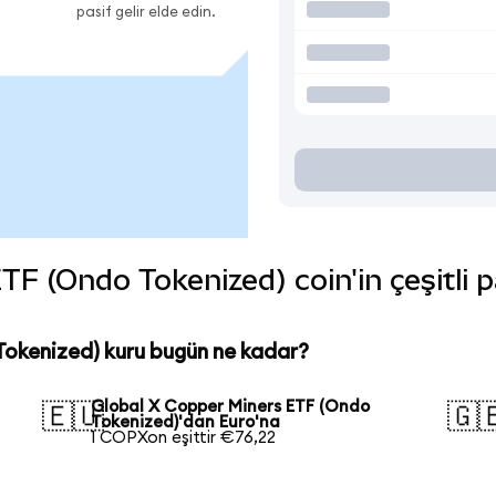
pasif gelir elde edin.
F (Ondo Tokenized) coin'in çeşitli p
Tokenized) kuru bugün ne kadar?
Global X Copper Miners ETF (Ondo
🇪🇺
🇬
Tokenized)'dan Euro'na
1 COPXon eşittir €76,22