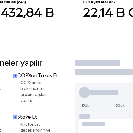
EM HACMI
(24S)
DOLAŞIMDAKI ARZ
$432,84 B
22,14 B
eler yapılır
İşlem Yap
COPXon Takas Et
COPXon ile
e
blokzincirleri
arasında işlem
yapın.
15dk
30dk
Stake Et
Kriptonuzu
a
değerlendirin ve