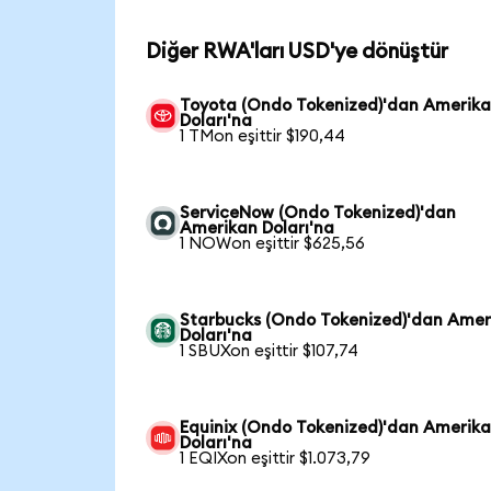
Diğer RWA'ları USD'ye dönüştür
Toyota (Ondo Tokenized)'dan Amerik
Doları'na
1 TMon eşittir $190,44
ServiceNow (Ondo Tokenized)'dan
Amerikan Doları'na
1 NOWon eşittir $625,56
Starbucks (Ondo Tokenized)'dan Amer
Doları'na
1 SBUXon eşittir $107,74
Equinix (Ondo Tokenized)'dan Amerik
Doları'na
1 EQIXon eşittir $1.073,79