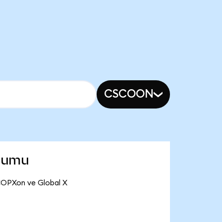
CSCOON
urumu
 COPXon ve Global X