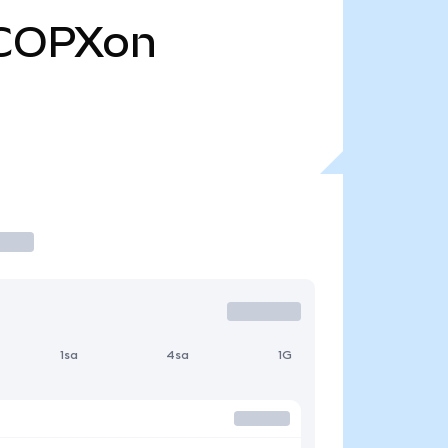
COPXon
1sa
4sa
1G