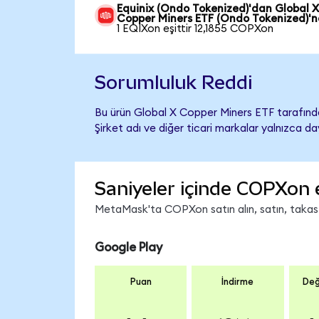
Equinix (Ondo Tokenized)'dan Global 
Copper Miners ETF (Ondo Tokenized)'
1 EQIXon eşittir 12,1855 COPXon
Sorumluluk Reddi
Bu ürün Global X Copper Miners ETF tarafında
Şirket adı ve diğer ticari markalar yalnızca d
Saniyeler içinde COPXon 
MetaMask'ta COPXon satın alın, satın, takas ed
Google Play
Puan
İndirme
Değ