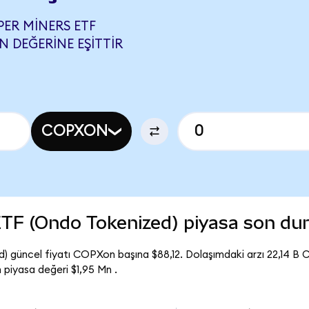
ER MINERS ETF
N DEĞERINE EŞITTIR
COPXON
ETF (Ondo Tokenized) piyasa son d
 güncel fiyatı COPXon başına $88,12. Dolaşımdaki arzı 22,14 B
piyasa değeri $1,95 Mn .