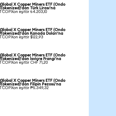
Global X Copper Miners ETF (Ondo

Tokenized)'dan Türk Lirası'na
1 COPXon eşittir ₺4.203,10
Global X Copper Miners ETF (Ondo

Tokenized)'dan Kanada Doları'na
1 COPXon eşittir $122,93
Global X Copper Miners ETF (Ondo

Tokenized)'dan İsviçre Frangı'na
1 COPXon eşittir CHF 71,20
Global X Copper Miners ETF (Ondo

Tokenized)'dan Filipin Pezosu'na
1 COPXon eşittir ₱5.349,32