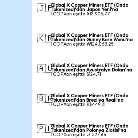
Global X Copper Miners ETF (Ondo
🇯🇵
Tokenized)'dan Japon Yeni'na
1 COPXon eşittir ¥13.905,77
Global X Copper Miners ETF (Ondo
🇰🇷
Tokenized)'dan Güney Kore Wonu'na
1 COPXon eşittir ₩124.063,25
Global X Copper Miners ETF (Ondo
🇦🇺
Tokenized)'dan Avustralya Doları'na
1 COPXon eşittir $124,71
Global X Copper Miners ETF (Ondo
🇧🇷
Tokenized)'dan Brezilya Reali'na
1 COPXon eşittir R$449,21
Global X Copper Miners ETF (Ondo
🇵🇱
Tokenized)'dan Polonya Zlotisi'na
1 COPXon eşittir zł 327,66