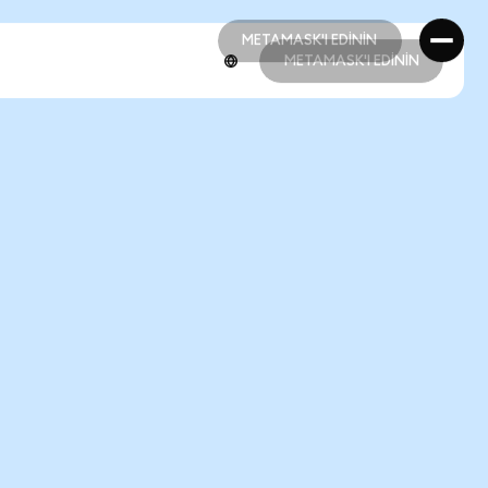
METAMASK'I EDİNİN
METAMASK'I EDİNİN
METAMASK'I EDİNİN
METAMASK'I EDİNİN