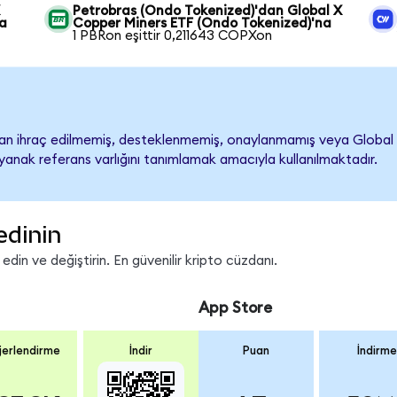
X
Petrobras (Ondo Tokenized)'dan Global X
na
Copper Miners ETF (Ondo Tokenized)'na
1 PBRon eşittir 0,211643 COPXon
n ihraç edilmemiş, desteklenmemiş, onaylanmamış veya Global X Co
ayanak referans varlığını tanımlamak amacıyla kullanılmaktadır.
edinin
in ve değiştirin. En güvenilir kripto cüzdanı.
App Store
erlendirme
İndir
Puan
İndirme