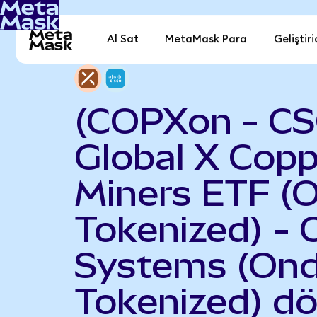
Al Sat
MetaMask Para
Geliştiri
(COPXon - C
Global X Copp
Miners ETF (
Tokenized) - 
Systems (On
Tokenized) d