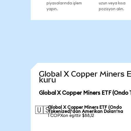
piyasalarında işlem
uzun veya kısa
yapın.
pozisyon alın.
Global X Copper Miners ET
kuru
Global X Copper Miners ETF (Ondo 
Global X Copper Miners ETF (Ondo
🇺🇸
Tokenized)'dan Amerikan Doları'na
1 COPXon eşittir $88,12