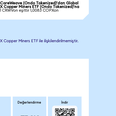
CoreWeave (Ondo Tokenized)'dan Global
X Copper Miners ETF (Ondo Tokenized)'na
1 CRWVon eşittir 1,0083 COPXon
pper Miners ETF ile ilişkilendirilmemiştir.
Değerlendirme
İndir