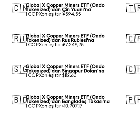
Global X Copper Miners ETF (Ondo
🇨🇳
🇹
Tokenized)'dan Çin Yuanı'na
1 COPXon eşittir ¥594,55
Global X Copper Miners ETF (Ondo
🇷🇺
🇨
Tokenized)'dan Rus Rublesi'na
1 COPXon eşittir ₽7.249,28
Global X Copper Miners ETF (Ondo
🇸🇬
🇨
Tokenized)'dan Singapur Doları'na
1 COPXon eşittir $112,63
Global X Copper Miners ETF (Ondo
🇧🇩
🇵
Tokenized)'dan Bangladeş Takası'na
1 COPXon eşittir ৳10.907,17