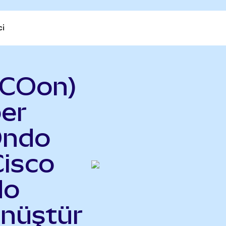
ci
SCOon)
er
Ondo
Cisco
do
önüştür