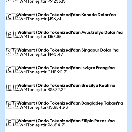
1 WMTon eşittir ₽9.235,13
Walmart (Ondo Tokenized)'dan Kanada Doları'na
🇨🇦
1 WMTon eşittir $156,61
Walmart (Ondo Tokenized)'dan Avustralya Doları'na
🇦🇺
1 WMTon eşittir $158,85
Walmart (Ondo Tokenized)'dan Singapur Doları'na
🇸🇬
1 WMTon eşittir $143,47
Walmart (Ondo Tokenized)'dan İsviçre Frangı'na
🇨🇭
1 WMTon eşittir CHF 90,71
Walmart (Ondo Tokenized)'dan Brezilya Reali'na
🇧🇷
1 WMTon eşittir R$572,22
Walmart (Ondo Tokenized)'dan Bangladeş Takası'na
🇧🇩
1 WMTon eşittir ৳13.854,93
Walmart (Ondo Tokenized)'dan Filipin Pezosu'na
🇵🇭
1 WMTon eşittir ₱6.814,71