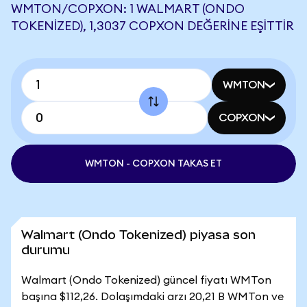
WMTON/COPXON: 1 WALMART (ONDO
TOKENIZED), 1,3037 COPXON DEĞERINE EŞITTIR
WMTON
COPXON
WMTON - COPXON TAKAS ET
Walmart (Ondo Tokenized) piyasa son
durumu
Walmart (Ondo Tokenized) güncel fiyatı WMTon
başına $112,26. Dolaşımdaki arzı 20,21 B WMTon ve