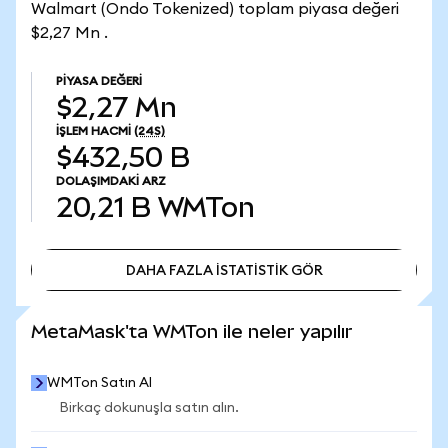
Walmart (Ondo Tokenized) toplam piyasa değeri
$2,27 Mn .
PIYASA DEĞERI
$2,27 Mn
İŞLEM HACMI
(24S)
$432,50 B
DOLAŞIMDAKI ARZ
20,21 B
WMTon
DAHA FAZLA İSTATİSTİK GÖR
DAHA FAZLA İSTATİSTİK GÖR
MetaMask'ta WMTon ile neler yapılır
WMTon Satın Al
Birkaç dokunuşla satın alın.