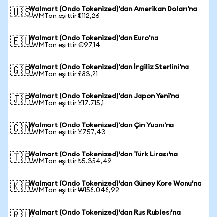
Walmart (Ondo Tokenized)'dan Amerikan Doları'na
🇺🇸
1 WMTon eşittir $112,26
Walmart (Ondo Tokenized)'dan Euro'na
🇪🇺
1 WMTon eşittir €97,14
Walmart (Ondo Tokenized)'dan İngiliz Sterlini'na
🇬🇧
1 WMTon eşittir £83,21
Walmart (Ondo Tokenized)'dan Japon Yeni'na
🇯🇵
1 WMTon eşittir ¥17.715,1
Walmart (Ondo Tokenized)'dan Çin Yuanı'na
🇨🇳
1 WMTon eşittir ¥757,43
Walmart (Ondo Tokenized)'dan Türk Lirası'na
🇹🇷
1 WMTon eşittir ₺5.354,49
Walmart (Ondo Tokenized)'dan Güney Kore Wonu'na
🇰🇷
1 WMTon eşittir ₩158.048,92
Walmart (Ondo Tokenized)'dan Rus Rublesi'na
🇷🇺