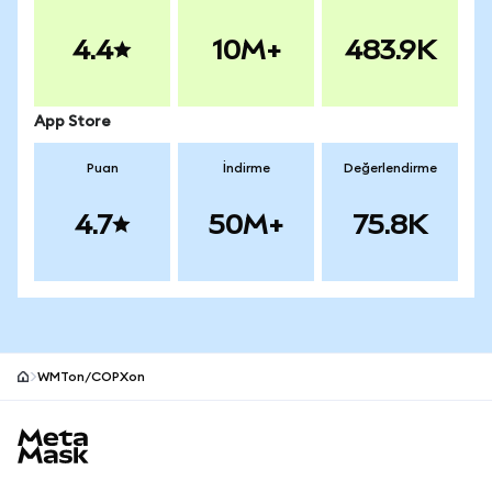
4.4
10M+
483.9K
App Store
Puan
İndirme
Değerlendirme
4.7
50M+
75.8K
WMTon/COPXon
MetaMask site alt bilgisi