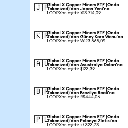
Global X Copper Miners ETF (Ondo
🇯🇵
Tokenized)'dan Japon Yeni'na
1 COPXon eşittir ¥13.714,09
Global X Copper Miners ETF (Ondo
🇰🇷
Tokenized)'dan Güney Kore Wonu'na
1 COPXon eşittir ₩123.565,09
Global X Copper Miners ETF (Ondo
🇦🇺
Tokenized)'dan Avustralya Doları'na
1 COPXon eşittir $123,39
Global X Copper Miners ETF (Ondo
🇧🇷
Tokenized)'dan Brezilya Reali'na
1 COPXon eşittir R$444,06
Global X Copper Miners ETF (Ondo
🇵🇱
Tokenized)'dan Polonya Zlotisi'na
1 COPXon eşittir zł 323,73