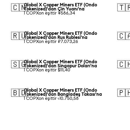
Global X Copper Miners ETF (Ondo
🇨🇳
🇹
Tokenized)'dan Çin Yuanı'na
1 COPXon eşittir ¥586,34
Global X Copper Miners ETF (Ondo
🇷🇺
🇨
Tokenized)'dan Rus Rublesi'na
1 COPXon eşittir ₽7.073,26
Global X Copper Miners ETF (Ondo
🇸🇬
🇨
Tokenized)'dan Singapur Doları'na
1 COPXon eşittir $111,40
Global X Copper Miners ETF (Ondo
🇧🇩
🇵
Tokenized)'dan Bangladeş Takası'na
1 COPXon eşittir ৳10.750,58