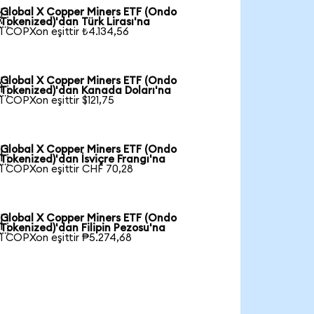
Global X Copper Miners ETF (Ondo

Tokenized)'dan Türk Lirası'na
1 COPXon eşittir ₺4.134,56
Global X Copper Miners ETF (Ondo

Tokenized)'dan Kanada Doları'na
1 COPXon eşittir $121,75
Global X Copper Miners ETF (Ondo

Tokenized)'dan İsviçre Frangı'na
1 COPXon eşittir CHF 70,28
Global X Copper Miners ETF (Ondo

Tokenized)'dan Filipin Pezosu'na
1 COPXon eşittir ₱5.274,68