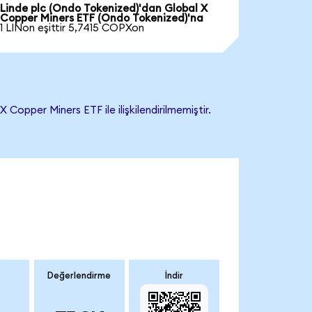
Linde plc (Ondo Tokenized)'dan Global X
Copper Miners ETF (Ondo Tokenized)'na
1 LINon eşittir 5,7415 COPXon
pper Miners ETF ile ilişkilendirilmemiştir.
Değerlendirme
İndir