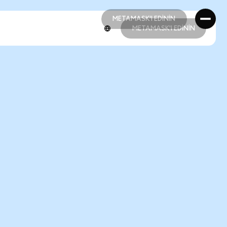
METAMASK'I EDİNİN
METAMASK'I EDİNİN
METAMASK'I EDİNİN
METAMASK'I EDİNİN