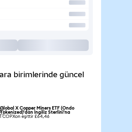
ara birimlerinde güncel
Global X Copper Miners ETF (Ondo

Tokenized)'dan İngiliz Sterlini'na
1 COPXon eşittir £64,46