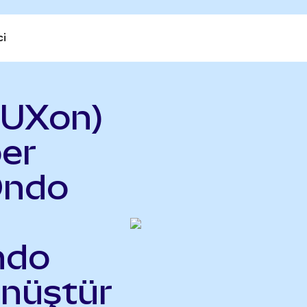
ci
BUXon)
er
Ondo
ndo
önüştür