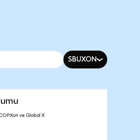
SBUXON
urumu
B COPXon ve Global X