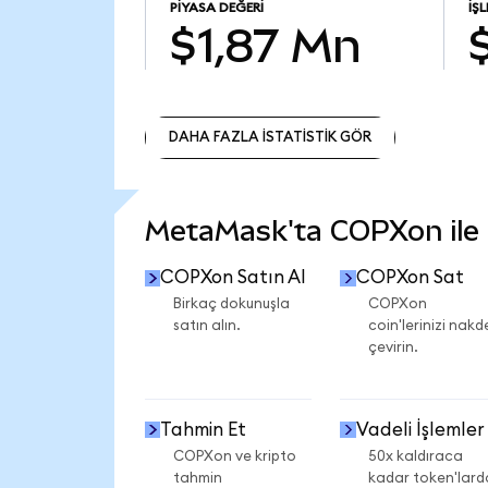
PIYASA DEĞERI
İŞ
$1,87 Mn
DAHA FAZLA İSTATİSTİK GÖR
DAHA FAZLA İSTATİSTİK GÖR
MetaMask'ta COPXon ile n
COPXon Satın Al
COPXon Sat
Birkaç dokunuşla
COPXon
satın alın.
coin'lerinizi nakd
çevirin.
Tahmin Et
Vadeli İşlemler
COPXon ve kripto
50x kaldıraca
tahmin
kadar token'lard