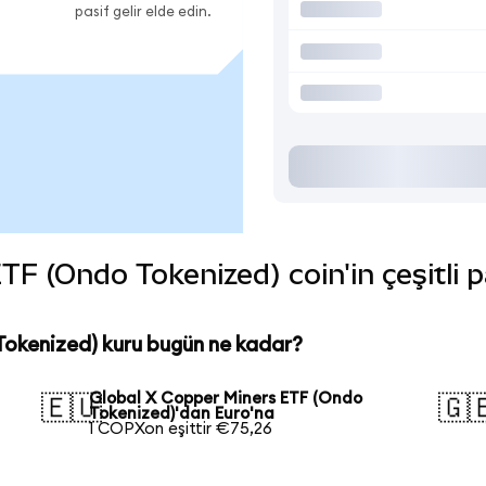
pasif gelir elde edin.
F (Ondo Tokenized) coin'in çeşitli p
Tokenized) kuru bugün ne kadar?
Global X Copper Miners ETF (Ondo
🇪🇺
🇬
Tokenized)'dan Euro'na
1 COPXon eşittir €75,26