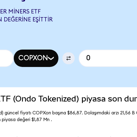
R MINERS ETF
 DEĞERINE EŞITTIR
COPXON
ETF (Ondo Tokenized) piyasa son d
) güncel fiyatı COPXon başına $86,87. Dolaşımdaki arzı 21,56 
piyasa değeri $1,87 Mn .