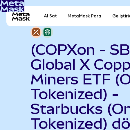
Al Sat
MetaMask Para
Geliştiri
(COPXon - S
Global X Copp
Miners ETF (
Tokenized) -
Starbucks (O
Tokenized) d