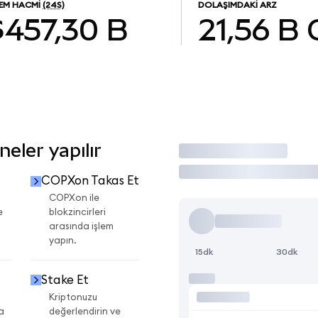
LEM HACMI
(24S)
DOLAŞIMDAKI ARZ
$457,30 B
21,56 B
eler yapılır
İşlem Yap
COPXon Takas Et
COPXon ile
e
blokzincirleri
arasında işlem
yapın.
15dk
30dk
Stake Et
Kriptonuzu
a
değerlendirin ve