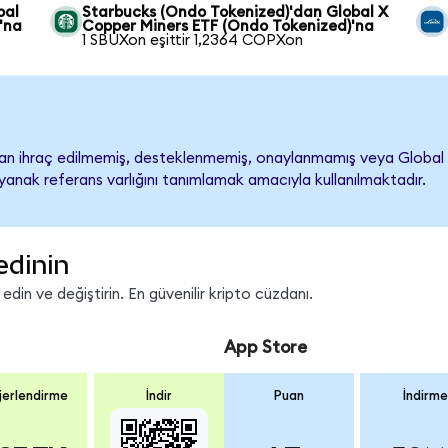
bal
Starbucks (Ondo Tokenized)'dan Global X
'na
Copper Miners ETF (Ondo Tokenized)'na
1 SBUXon eşittir 1,2364 COPXon
n ihraç edilmemiş, desteklenmemiş, onaylanmamış veya Global X Co
ayanak referans varlığını tanımlamak amacıyla kullanılmaktadır.
edinin
in ve değiştirin. En güvenilir kripto cüzdanı.
App Store
erlendirme
İndir
Puan
İndirme