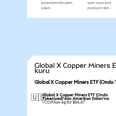
piyasalarında işlem
uzun veya kısa
yapın.
pozisyon alın.
Global X Copper Miners ET
kuru
Global X Copper Miners ETF (Ondo 
Global X Copper Miners ETF (Ondo
🇺🇸
Tokenized)'dan Amerikan Doları'na
1 COPXon eşittir $86,87