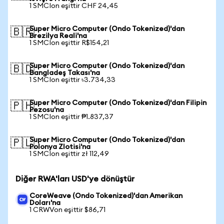
1 SMCIon eşittir CHF 24,45
Super Micro Computer (Ondo Tokenized)'dan
🇧🇷
Brezilya Reali'na
1 SMCIon eşittir R$154,21
Super Micro Computer (Ondo Tokenized)'dan
🇧🇩
Bangladeş Takası'na
1 SMCIon eşittir ৳3.734,33
Super Micro Computer (Ondo Tokenized)'dan Filipin
🇵🇭
Pezosu'na
1 SMCIon eşittir ₱1.837,37
Super Micro Computer (Ondo Tokenized)'dan
🇵🇱
Polonya Zlotisi'na
1 SMCIon eşittir zł 112,49
Diğer RWA'ları USD'ye dönüştür
CoreWeave (Ondo Tokenized)'dan Amerikan
Doları'na
1 CRWVon eşittir $86,71