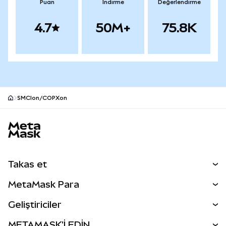
Puan
İndirme
Değerlendirme
4.7
50M+
75.8K
SMCIon/COPXon
MetaMask site alt bilgisi
Takas et
Takas İşlemleri
MetaMask Para
Tahmin Et
YENİ
Kripto Al
Geliştiriciler
Perps
YENİ
MetaMask Kart
Dökümantasyon
METAMASK'İ EDİN