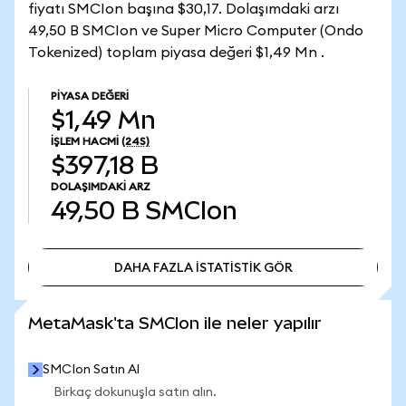
fiyatı SMCIon başına $30,17. Dolaşımdaki arzı
49,50 B SMCIon ve Super Micro Computer (Ondo
Tokenized) toplam piyasa değeri $1,49 Mn .
PIYASA DEĞERI
$1,49 Mn
İŞLEM HACMI
(24S)
$397,18 B
DOLAŞIMDAKI ARZ
49,50 B
SMCIon
DAHA FAZLA İSTATİSTİK GÖR
DAHA FAZLA İSTATİSTİK GÖR
MetaMask'ta SMCIon ile neler yapılır
SMCIon Satın Al
Birkaç dokunuşla satın alın.