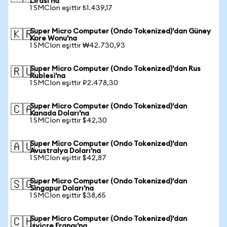
Lirası'na
1 SMCIon eşittir ₺1.439,17
Super Micro Computer (Ondo Tokenized)'dan Güney
🇰🇷
Kore Wonu'na
1 SMCIon eşittir ₩42.730,93
Super Micro Computer (Ondo Tokenized)'dan Rus
🇷🇺
Rublesi'na
1 SMCIon eşittir ₽2.478,30
Super Micro Computer (Ondo Tokenized)'dan
🇨🇦
Kanada Doları'na
1 SMCIon eşittir $42,30
Super Micro Computer (Ondo Tokenized)'dan
🇦🇺
Avustralya Doları'na
1 SMCIon eşittir $42,87
Super Micro Computer (Ondo Tokenized)'dan
🇸🇬
Singapur Doları'na
1 SMCIon eşittir $38,65
Super Micro Computer (Ondo Tokenized)'dan
🇨🇭
İsviçre Frangı'na