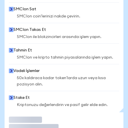
SMCIon Sat
SMCIon coin'lerinizi nakde çevirin.
SMCIon Takas Et
SMCIon ile blokzincirleri arasında işlem yapın.
Tahmin Et
SMCIon ve kripto tahmin piyasalarında işlem yapın.
Vadeli İşlemler
50x kaldıraca kadar token'larda uzun veya kısa
pozisyon alın.
Stake Et
Kriptonuzu değerlendirin ve pasif gelir elde edin.
İşlem Yap