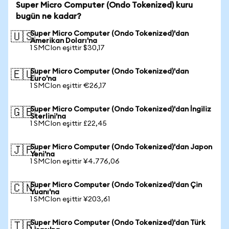
Super Micro Computer (Ondo Tokenized) kuru
bugün ne kadar?
Super Micro Computer (Ondo Tokenized)'dan
🇺🇸
Amerikan Doları'na
1 SMCIon eşittir $30,17
Super Micro Computer (Ondo Tokenized)'dan
🇪🇺
Euro'na
1 SMCIon eşittir €26,17
Super Micro Computer (Ondo Tokenized)'dan İngiliz
🇬🇧
Sterlini'na
1 SMCIon eşittir £22,45
Super Micro Computer (Ondo Tokenized)'dan Japon
🇯🇵
Yeni'na
1 SMCIon eşittir ¥4.776,06
Super Micro Computer (Ondo Tokenized)'dan Çin
🇨🇳
Yuanı'na
1 SMCIon eşittir ¥203,61
Super Micro Computer (Ondo Tokenized)'dan Türk
🇹🇷