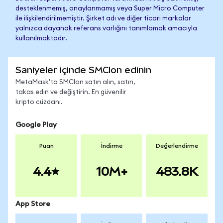
desteklenmemiş, onaylanmamış veya Super Micro Computer
ile ilişkilendirilmemiştir. Şirket adı ve diğer ticari markalar
yalnızca dayanak referans varlığını tanımlamak amacıyla
kullanılmaktadır.
Saniyeler içinde SMCIon edinin
MetaMask'ta SMCIon satın alın, satın,
takas edin ve değiştirin. En güvenilir
kripto cüzdanı.
Google Play
Puan
İndirme
Değerlendirme
4.4
10M+
483.8K
App Store