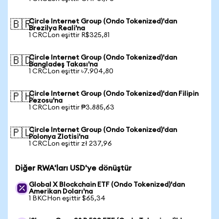
Circle Internet Group (Ondo Tokenized)'dan
🇧🇷
Brezilya Reali'na
1 CRCLon eşittir R$325,81
Circle Internet Group (Ondo Tokenized)'dan
🇧🇩
Bangladeş Takası'na
1 CRCLon eşittir ৳7.904,80
Circle Internet Group (Ondo Tokenized)'dan Filipin
🇵🇭
Pezosu'na
1 CRCLon eşittir ₱3.885,63
Circle Internet Group (Ondo Tokenized)'dan
🇵🇱
Polonya Zlotisi'na
1 CRCLon eşittir zł 237,96
Diğer RWA'ları USD'ye dönüştür
Global X Blockchain ETF (Ondo Tokenized)'dan
Amerikan Doları'na
1 BKCHon eşittir $65,34