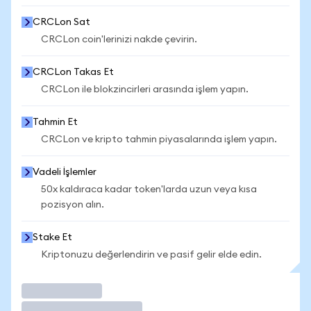
CRCLon Sat
CRCLon coin'lerinizi nakde çevirin.
CRCLon Takas Et
CRCLon ile blokzincirleri arasında işlem yapın.
Tahmin Et
CRCLon ve kripto tahmin piyasalarında işlem yapın.
Vadeli İşlemler
50x kaldıraca kadar token'larda uzun veya kısa
pozisyon alın.
Stake Et
Kriptonuzu değerlendirin ve pasif gelir elde edin.
İşlem Yap