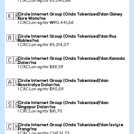
1 CRCLon eşittir ₺3.040,68
Circle Internet Group (Ondo Tokenized)'dan Güney
🇰🇷
Kore Wonu'na
1 CRCLon eşittir ₩90.441,56
Circle Internet Group (Ondo Tokenized)'dan Rus
🇷🇺
Rublesi'na
1 CRCLon eşittir ₽5.214,07
Circle Internet Group (Ondo Tokenized)'dan Kanada
🇨🇦
Doları'na
1 CRCLon eşittir $89,39
Circle Internet Group (Ondo Tokenized)'dan
🇦🇺
Avustralya Doları'na
1 CRCLon eşittir $90,59
Circle Internet Group (Ondo Tokenized)'dan
🇸🇬
Singapur Doları'na
1 CRCLon eşittir $81,70
Circle Internet Group (Ondo Tokenized)'dan İsviçre
🇨🇭
Frangı'na
1 CRCLon eşittir CHF 51,73