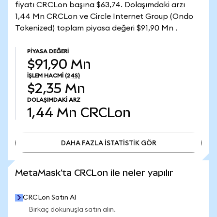
fiyatı CRCLon başına $63,74. Dolaşımdaki arzı
1,44 Mn CRCLon ve Circle Internet Group (Ondo
Tokenized) toplam piyasa değeri $91,90 Mn .
PIYASA DEĞERI
$91,90 Mn
İŞLEM HACMI
(24S)
$2,35 Mn
DOLAŞIMDAKI ARZ
1,44 Mn
CRCLon
DAHA FAZLA İSTATİSTİK GÖR
DAHA FAZLA İSTATİSTİK GÖR
MetaMask'ta CRCLon ile neler yapılır
CRCLon Satın Al
Birkaç dokunuşla satın alın.