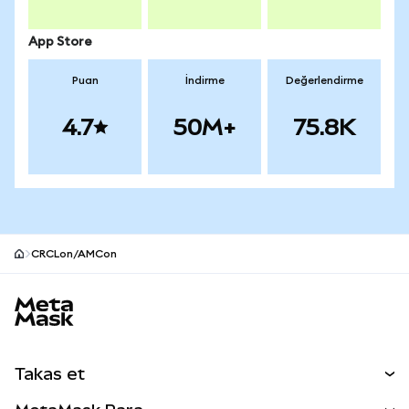
App Store
Puan
İndirme
Değerlendirme
4.7
50M+
75.8K
CRCLon/AMCon
MetaMask site alt bilgisi
Takas et
Takas İşlemleri