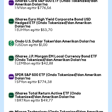
iShares Core S&P 500 ETF (Ondo Tokenized)'dan
Amerikan Doları'na
1 IVVon eşittir $776,56
iShares Euro High Yield Corporate Bond USD
Hedged ETF (Ondo Tokenized)'dan Amerikan
Doları'na
1 EUHYon eşittir $53,70
Ondo U.S. Dollar Token'dan Amerikan Doları'na
1 USDon eşittir $1,00
iShares J.P. Morgan EM Local Currency Bond ETF
(Ondo Tokenized)'dan Amerikan Doları'na
1 LEMBon eşittir $42,88
SPDR S&P 500 ETF (Ondo Tokenized)'dan Amerikan
Doları'na
1 SPYon eşittir $774,38
iShares Total Return Active ETF (Ondo
Tokenized)'dan Amerikan Doları'na
1 BRTRon eşittir $49,77