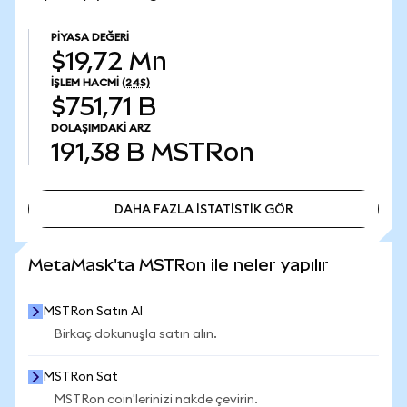
PIYASA DEĞERI
$19,72 Mn
İŞLEM HACMI
(24S)
$751,71 B
DOLAŞIMDAKI ARZ
191,38 B
MSTRon
DAHA FAZLA İSTATİSTİK GÖR
DAHA FAZLA İSTATİSTİK GÖR
MetaMask'ta MSTRon ile neler yapılır
MSTRon Satın Al
Birkaç dokunuşla satın alın.
MSTRon Sat
MSTRon coin'lerinizi nakde çevirin.