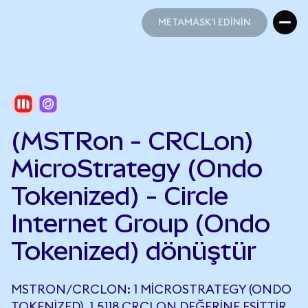
METAMASK'I EDİNİN
METAMASK'I EDİNİN
(MSTRon - CRCLon)
MicroStrategy (Ondo
Tokenized) - Circle
Internet Group (Ondo
Tokenized) dönüştür
MSTRON/CRCLON: 1 MICROSTRATEGY (ONDO
TOKENIZED), 1,5118 CRCLON DEĞERINE EŞITTIR