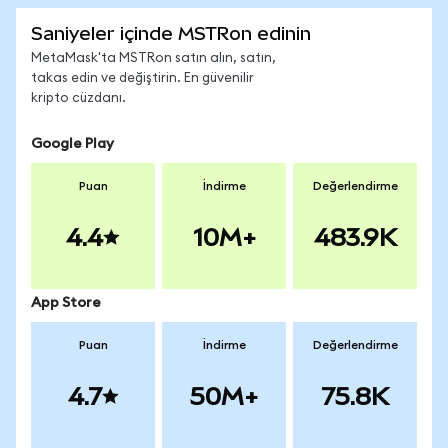
Saniyeler içinde MSTRon edinin
MetaMask'ta MSTRon satın alın, satın,
takas edin ve değiştirin. En güvenilir
kripto cüzdanı.
Google Play
Puan
İndirme
Değerlendirme
4.4
10M+
483.9K
App Store
Puan
İndirme
Değerlendirme
4.7
50M+
75.8K