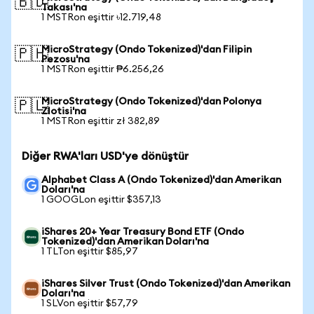
🇧🇩
Takası'na
1 MSTRon eşittir ৳12.719,48
MicroStrategy (Ondo Tokenized)'dan Filipin
🇵🇭
Pezosu'na
1 MSTRon eşittir ₱6.256,26
MicroStrategy (Ondo Tokenized)'dan Polonya
🇵🇱
Zlotisi'na
1 MSTRon eşittir zł 382,89
Diğer RWA'ları USD'ye dönüştür
Alphabet Class A (Ondo Tokenized)'dan Amerikan
Doları'na
1 GOOGLon eşittir $357,13
iShares 20+ Year Treasury Bond ETF (Ondo
Tokenized)'dan Amerikan Doları'na
1 TLTon eşittir $85,97
iShares Silver Trust (Ondo Tokenized)'dan Amerikan
Doları'na
1 SLVon eşittir $57,79