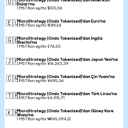
MicroStrategy (Ondo Tokenized)'dan Amerikan
🇺🇸
Doları'na
1 MSTRon eşittir $103,06
MicroStrategy (Ondo Tokenized)'dan Euro'na
🇪🇺
1 MSTRon eşittir €89,56
MicroStrategy (Ondo Tokenized)'dan İngiliz
🇬🇧
Sterlini'na
1 MSTRon eşittir £76,53
MicroStrategy (Ondo Tokenized)'dan Japon Yeni'na
🇯🇵
1 MSTRon eşittir ¥16.263,39
MicroStrategy (Ondo Tokenized)'dan Çin Yuanı'na
🇨🇳
1 MSTRon eşittir ¥695,36
MicroStrategy (Ondo Tokenized)'dan Türk Lirası'na
🇹🇷
1 MSTRon eşittir ₺4.915,71
MicroStrategy (Ondo Tokenized)'dan Güney Kore
🇰🇷
Wonu'na
1 MSTRon eşittir ₩145.094,12