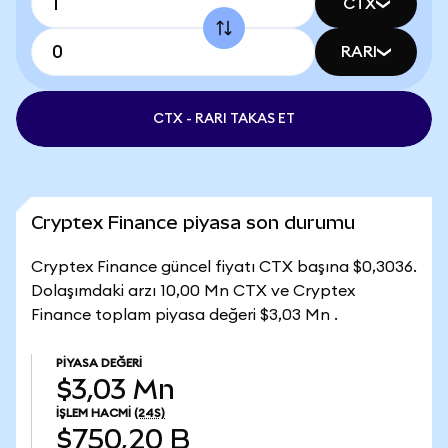
CTX
RARI
CTX - RARI TAKAS ET
Cryptex Finance piyasa son durumu
Cryptex Finance güncel fiyatı CTX başına $0,3036.
Dolaşımdaki arzı 10,00 Mn CTX ve Cryptex
Finance toplam piyasa değeri $3,03 Mn .
PIYASA DEĞERI
$3,03 Mn
İŞLEM HACMI
(24S)
$750,20 B