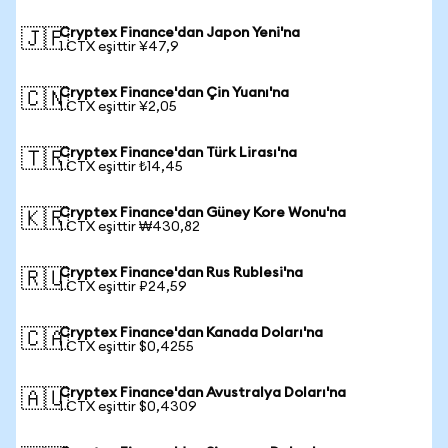
Cryptex Finance'dan Japon Yeni'na
🇯🇵
1 CTX eşittir ¥47,9
Cryptex Finance'dan Çin Yuanı'na
🇨🇳
1 CTX eşittir ¥2,05
Cryptex Finance'dan Türk Lirası'na
🇹🇷
1 CTX eşittir ₺14,45
Cryptex Finance'dan Güney Kore Wonu'na
🇰🇷
1 CTX eşittir ₩430,82
Cryptex Finance'dan Rus Rublesi'na
🇷🇺
1 CTX eşittir ₽24,59
Cryptex Finance'dan Kanada Doları'na
🇨🇦
1 CTX eşittir $0,4255
Cryptex Finance'dan Avustralya Doları'na
🇦🇺
1 CTX eşittir $0,4309