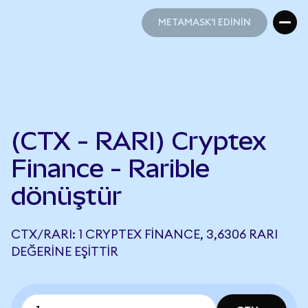
METAMASK'I EDİNİN
METAMASK'I EDİNİN
(CTX - RARI) Cryptex
Finance - Rarible
dönüştür
CTX/RARI: 1 CRYPTEX FINANCE, 3,6306 RARI
DEĞERINE EŞITTIR