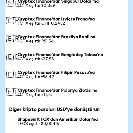
Cryptex Finance'dan Singapur Doları'na
🇸🇬
1 CTX eşittir $0,389
Cryptex Finance'dan İsviçre Frangı'na
🇨🇭
1 CTX eşittir CHF 0,2452
Cryptex Finance'dan Brezilya Reali'na
🇧🇷
1 CTX eşittir R$1,56
Cryptex Finance'dan Bangladeş Takası'na
🇧🇩
1 CTX eşittir ৳37,53
Cryptex Finance'dan Filipin Pezosu'na
🇵🇭
1 CTX eşittir ₱18,42
Cryptex Finance'dan Polonya Zlotisi'na
🇵🇱
1 CTX eşittir zł 1,13
Diğer kripto paraları USD'ye dönüştürün
ShapeShift FOX'dan Amerikan Doları'na
1 FOX eşittir $0,00415