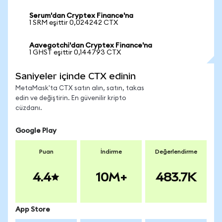
Serum'dan Cryptex Finance'na
1 SRM eşittir 0,024242 CTX
Aavegotchi'dan Cryptex Finance'na
1 GHST eşittir 0,144793 CTX
Saniyeler içinde CTX edinin
MetaMask'ta CTX satın alın, satın, takas
edin ve değiştirin. En güvenilir kripto
cüzdanı.
Google Play
Puan
İndirme
Değerlendirme
4.4
10M+
483.7K
App Store