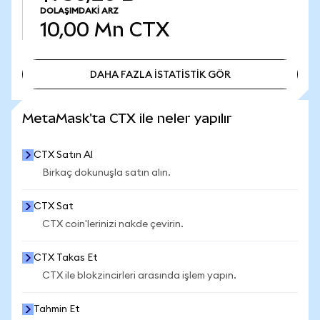
DOLAŞIMDAKI ARZ
10,00 Mn
CTX
DAHA FAZLA İSTATİSTİK GÖR
DAHA FAZLA İSTATİSTİK GÖR
MetaMask'ta CTX ile neler yapılır
CTX Satın Al
Birkaç dokunuşla satın alın.
CTX Sat
CTX coin'lerinizi nakde çevirin.
CTX Takas Et
CTX ile blokzincirleri arasında işlem yapın.
Tahmin Et