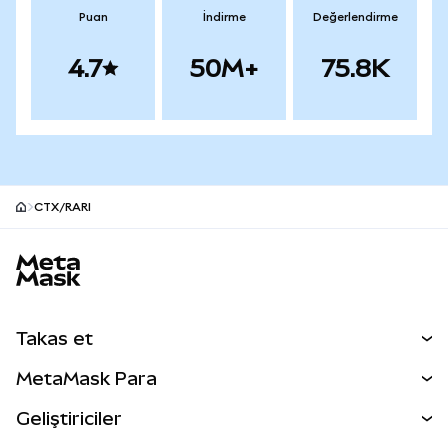
Puan
İndirme
Değerlendirme
4.7
50M+
75.8K
CTX/RARI
MetaMask site alt bilgisi
Takas et
Takas İşlemleri
MetaMask Para
Tahmin Et
YENİ
Kripto Al
Geliştiriciler
Perps
YENİ
MetaMask Kart
Dökümantasyon