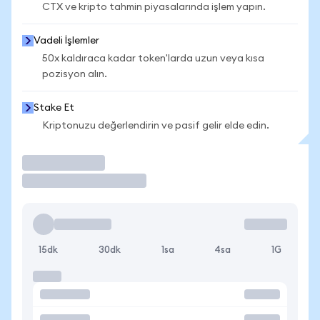
CTX ve kripto tahmin piyasalarında işlem yapın.
Vadeli İşlemler
50x kaldıraca kadar token'larda uzun veya kısa
pozisyon alın.
Stake Et
Kriptonuzu değerlendirin ve pasif gelir elde edin.
İşlem Yap
15dk
30dk
1sa
4sa
1G