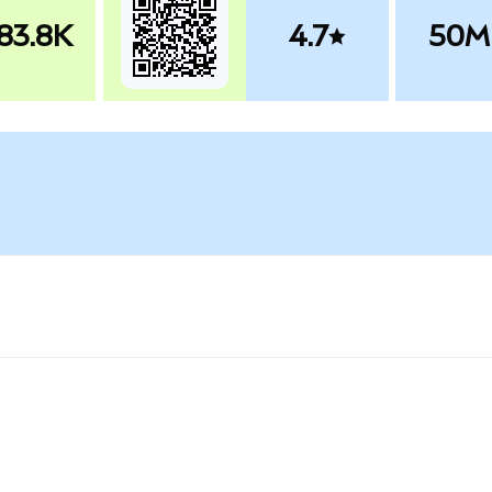
83.8K
4.7
50M