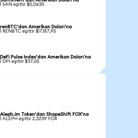
Santiment'dan Amerikan Doları'na
1 SAN eşittir $0,0635
renBTC'dan Amerikan Doları'na
1 RENBTC eşittir $17.187,95
DeFi Pulse Index'dan Amerikan Doları'na
1 DPI eşittir $37,05
Aleph.im Token'dan ShapeShift FOX'na
1 ALEPH eşittir 2,3239 FOX