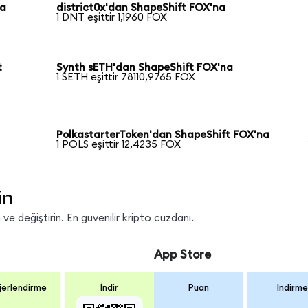
na
district0x'dan ShapeShift FOX'na
1 DNT eşittir 1,1960 FOX
t
Synth sETH'dan ShapeShift FOX'na
1 SETH eşittir 78110,9765 FOX
PolkastarterToken'dan ShapeShift FOX'na
1 POLS eşittir 12,4235 FOX
in
e değiştirin. En güvenilir kripto cüzdanı.
App Store
erlendirme
İndir
Puan
İndirme