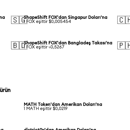
'na
ShapeShift FOX'dan Singapur Doları'na
🇸🇬
🇨
1 FOX eşittir $0,005454
ShapeShift FOX'dan Bangladeş Takası'na
🇧🇩
🇵
1 FOX eşittir ৳0,5267
ürün
MATH Token'dan Amerikan Doları'na
1 MATH eşittir $0,0219