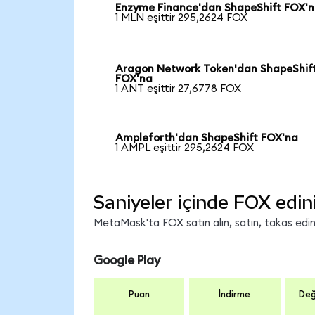
Enzyme Finance'dan ShapeShift FOX'
1 MLN eşittir 295,2624 FOX
Aragon Network Token'dan ShapeShif
FOX'na
1 ANT eşittir 27,6778 FOX
Ampleforth'dan ShapeShift FOX'na
1 AMPL eşittir 295,2624 FOX
Saniyeler içinde FOX edin
MetaMask'ta FOX satın alın, satın, takas edin v
Google Play
Puan
İndirme
Değ