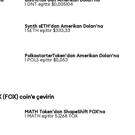
na
district0x'dan Amerikan Doları'na
1 DNT eşittir $0,005104
Synth sETH'dan Amerikan Doları'na
1 SETH eşittir $333,33
PolkastarterToken'dan Amerikan Doları'na
1 POLS eşittir $0,053
 (FOX) coin'e çevirin
MATH Token'dan ShapeShift FOX'na
1 MATH eşittir 5,1268 FOX