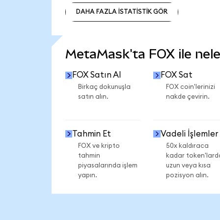
DAHA FAZLA İSTATİSTİK GÖR
DAHA FAZLA İSTATİSTİK GÖR
MetaMask'ta FOX ile neler
FOX Satın Al
FOX Sat
Birkaç dokunuşla
FOX coin'lerinizi
satın alın.
nakde çevirin.
Tahmin Et
Vadeli İşlemler
FOX ve kripto
50x kaldıraca
tahmin
kadar token'lard
piyasalarında işlem
uzun veya kısa
yapın.
pozisyon alın.