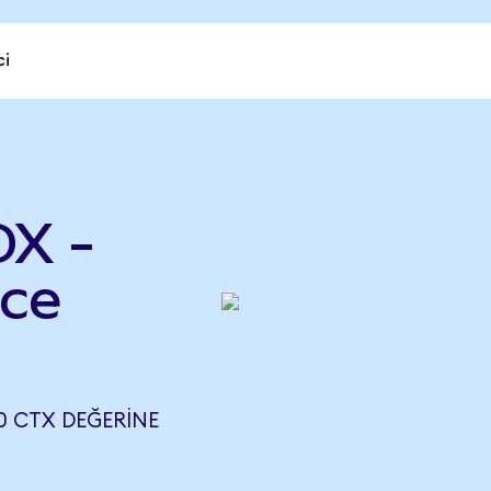
ci
OX -
nce
20 CTX DEĞERINE