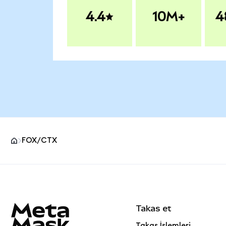
4.4
10M+
4
FOX/CTX
MetaMask site alt bilgisi
Takas et
Takas İşlemleri