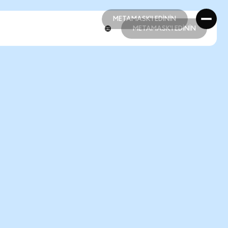
METAMASK'I EDİNİN
METAMASK'I EDİNİN
METAMASK'I EDİNİN
METAMASK'I EDİNİN