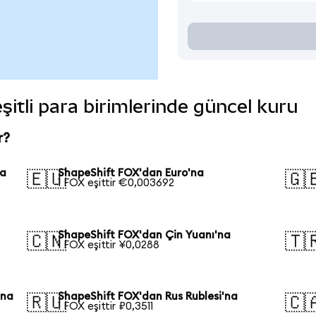
şitli para birimlerinde güncel kuru
r?
na
ShapeShift FOX'dan Euro'na
🇪🇺
🇬
1 FOX eşittir €0,003692
ShapeShift FOX'dan Çin Yuanı'na
🇨🇳
🇹
1 FOX eşittir ¥0,0288
'na
ShapeShift FOX'dan Rus Rublesi'na
🇷🇺
🇨
1 FOX eşittir ₽0,3511