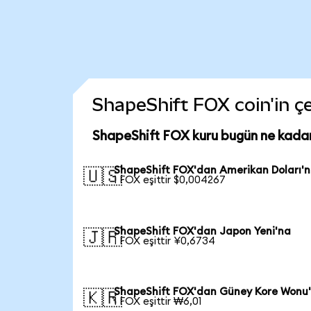
ShapeShift FOX coin'in çe
ShapeShift FOX kuru bugün ne kada
ShapeShift FOX'dan Amerikan Doları'
🇺🇸
1 FOX eşittir $0,004267
ShapeShift FOX'dan Japon Yeni'na
🇯🇵
1 FOX eşittir ¥0,6734
ShapeShift FOX'dan Güney Kore Wonu
🇰🇷
1 FOX eşittir ₩6,01