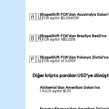
ShapeShift FOX'dan Avustralya Doları
🇦🇺
1 FOX eşittir $0,006039
ShapeShift FOX'dan Brezilya Reali'na
🇧🇷
1 FOX eşittir R$0,0218
ShapeShift FOX'dan Polonya Zlotisi'na
🇵🇱
1 FOX eşittir zł 0,0159
Diğer kripto paraları USD'ye dönüşt
Alchemix'dan Amerikan Doları'na
1 ALCX eşittir $1,92