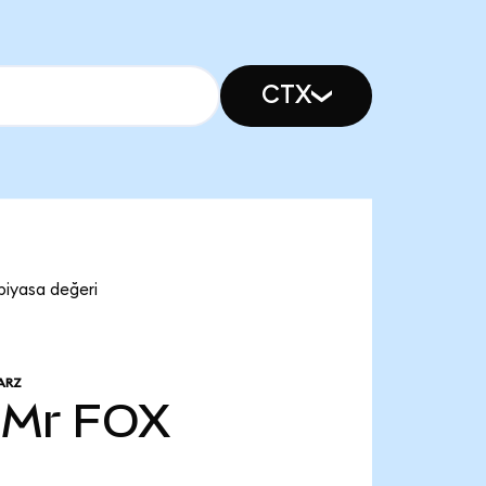
CTX
piyasa değeri
ARZ
 Mr
FOX