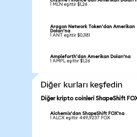
Enzyme Finance'dan Amerikan Doları'
1 MLN eşittir $1,26
Aragon Network Token'dan Amerikan
Doları'na
1 ANT eşittir $0,1181
Ampleforth'dan Amerikan Doları'na
1 AMPL eşittir $1,26
Diğer kurları keşfedin
Diğer kripto coinleri ShapeShift FOX
Alchemix'dan ShapeShift FOX'na
1 ALCX eşittir 449,9237 FOX