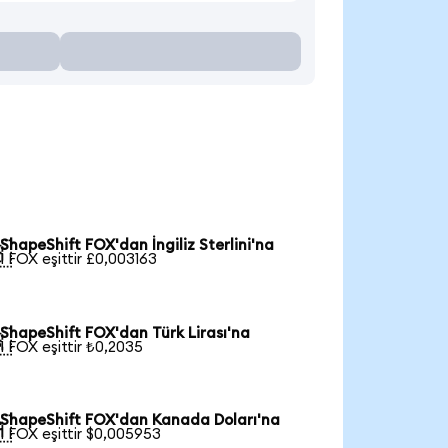
ShapeShift FOX'dan İngiliz Sterlini'na

1 FOX eşittir £0,003163
ShapeShift FOX'dan Türk Lirası'na

1 FOX eşittir ₺0,2035
ShapeShift FOX'dan Kanada Doları'na

1 FOX eşittir $0,005953