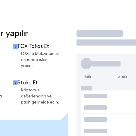
 yapılır
İşlem Yap
FOX Takas Et
FOX ile blokzincirleri
arasında işlem
yapın.
15dk
30dk
Stake Et
Kriptonuzu
a
değerlendirin ve
pasif gelir elde edin.