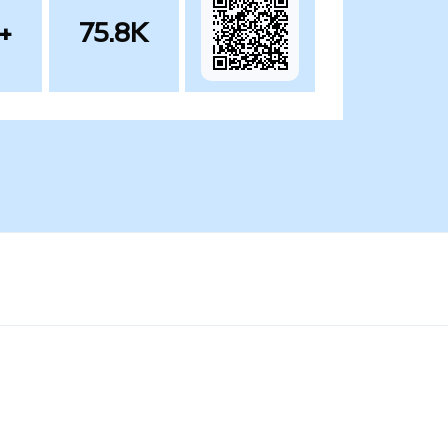
+
75.8K