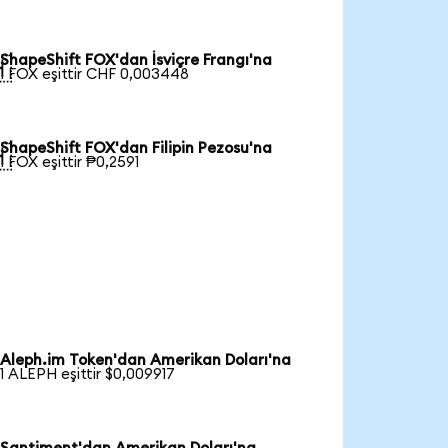
ShapeShift FOX'dan İsviçre Frangı'na

1 FOX eşittir CHF 0,003448
ShapeShift FOX'dan Filipin Pezosu'na

1 FOX eşittir ₱0,2591
Aleph.im Token'dan Amerikan Doları'na
1 ALEPH eşittir $0,009917