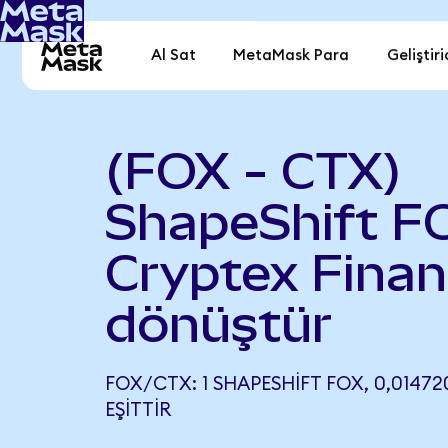
Al Sat
MetaMask Para
Geliştiri
(FOX - CTX)
ShapeShift F
Cryptex Fina
dönüştür
FOX/CTX: 1 SHAPESHIFT FOX, 0,0147
EŞITTIR