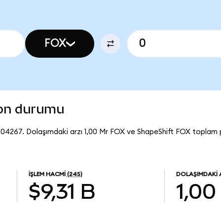
FOX
son durumu
004267. Dolaşımdaki arzı 1,00 Mr FOX ve ShapeShift FOX toplam 
İŞLEM HACMI
(24S)
DOLAŞIMDAKI 
$9,31 B
1,00