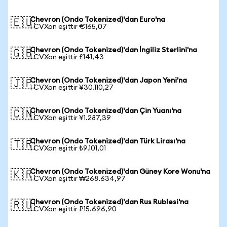
Chevron (Ondo Tokenized)'dan Euro'na
🇪🇺
1 CVXon eşittir €165,07
Chevron (Ondo Tokenized)'dan İngiliz Sterlini'na
🇬🇧
1 CVXon eşittir £141,43
Chevron (Ondo Tokenized)'dan Japon Yeni'na
🇯🇵
1 CVXon eşittir ¥30.110,27
Chevron (Ondo Tokenized)'dan Çin Yuanı'na
🇨🇳
1 CVXon eşittir ¥1.287,39
Chevron (Ondo Tokenized)'dan Türk Lirası'na
🇹🇷
1 CVXon eşittir ₺9.101,01
Chevron (Ondo Tokenized)'dan Güney Kore Wonu'na
🇰🇷
1 CVXon eşittir ₩268.634,97
Chevron (Ondo Tokenized)'dan Rus Rublesi'na
🇷🇺
1 CVXon eşittir ₽15.696,90