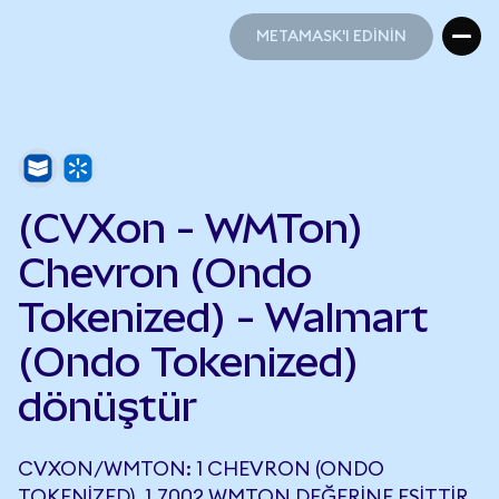
METAMASK'I EDİNİN
METAMASK'I EDİNİN
(CVXon - WMTon)
Chevron (Ondo
Tokenized) - Walmart
(Ondo Tokenized)
dönüştür
CVXON/WMTON: 1 CHEVRON (ONDO
TOKENIZED), 1,7002 WMTON DEĞERINE EŞITTIR