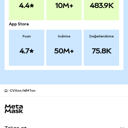
4.4
10M+
483.9K
App Store
Puan
İndirme
Değerlendirme
4.7
50M+
75.8K
CVXon/WMTon
MetaMask site alt bilgisi