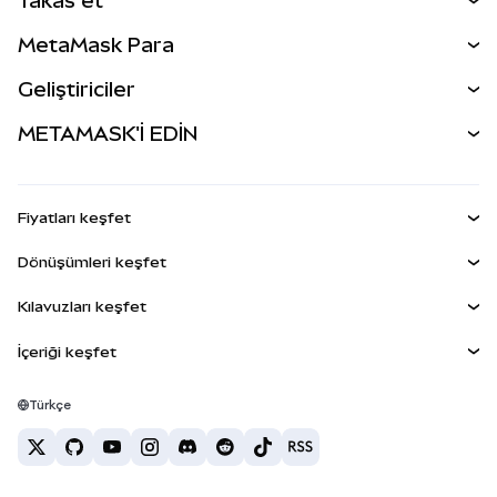
Takas et
Takas İşlemleri
MetaMask Para
Tahmin Et
YENİ
Kripto Al
Geliştiriciler
Perps
YENİ
MetaMask Kart
Dökümantasyon
METAMASK'İ EDİN
RWA'lar
mUSD
YENİ
Kontrol Paneli
İşlem Kalkanı
Kazan
Smart Accounts Kit
Agent Wallet
YENİ
Fiyatları keşfet
Gömülü Cüzdanlar
Snap'ler
Bitcoin Fiyatı
Dönüşümleri keşfet
MetaMask Connect
Ethereum Fiyatı
Ödüller
YENİ
BTC'den USD'ye
Solana Fiyatı
Kılavuzları keşfet
Snap'ler
Güvenlik
ETH'den USD'ye
BTC Satın Al
Shiba Inu Fiyatı
USDT'den INR'ye
İçeriği keşfet
Web3 Servisleri
Destek
ETH Satın Al
Pepe Fiyatı
Bitcoin cüzdanı
BTC'den USDT'ye
SOL Satın Al
Kariyer
Tether Fiyatı
Solana cüzdanı
Türkçe
BTC'den INR'ye
PEPE Satın Al
İletişim
USDC Fiyatı
En iyi kripto kartları
ETH'den USDT'ye
USDT Satın Al
Chainlink Fiyatı
En iyi mobil kripto cüzdanlar
USDT'den PHP'ye
USDC Satın Al