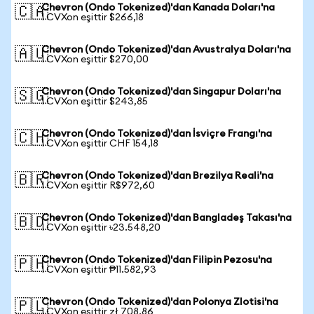
Chevron (Ondo Tokenized)'dan Kanada Doları'na
🇨🇦
1 CVXon eşittir $266,18
Chevron (Ondo Tokenized)'dan Avustralya Doları'na
🇦🇺
1 CVXon eşittir $270,00
Chevron (Ondo Tokenized)'dan Singapur Doları'na
🇸🇬
1 CVXon eşittir $243,85
Chevron (Ondo Tokenized)'dan İsviçre Frangı'na
🇨🇭
1 CVXon eşittir CHF 154,18
Chevron (Ondo Tokenized)'dan Brezilya Reali'na
🇧🇷
1 CVXon eşittir R$972,60
Chevron (Ondo Tokenized)'dan Bangladeş Takası'na
🇧🇩
1 CVXon eşittir ৳23.548,20
Chevron (Ondo Tokenized)'dan Filipin Pezosu'na
🇵🇭
1 CVXon eşittir ₱11.582,93
Chevron (Ondo Tokenized)'dan Polonya Zlotisi'na
🇵🇱
1 CVXon eşittir zł 708,86