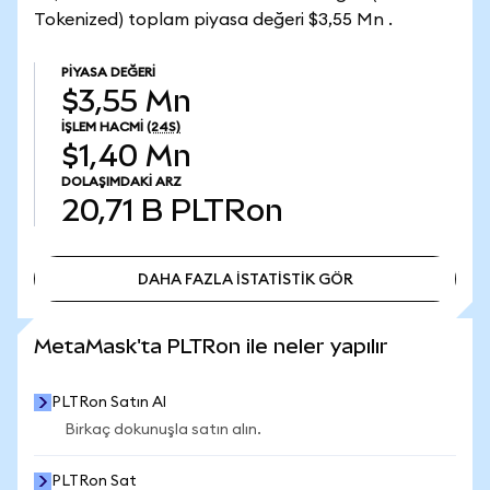
Tokenized) toplam piyasa değeri $3,55 Mn .
PIYASA DEĞERI
$3,55 Mn
İŞLEM HACMI
(24S)
$1,40 Mn
DOLAŞIMDAKI ARZ
20,71 B
PLTRon
DAHA FAZLA İSTATİSTİK GÖR
DAHA FAZLA İSTATİSTİK GÖR
MetaMask'ta PLTRon ile neler yapılır
PLTRon Satın Al
Birkaç dokunuşla satın alın.
PLTRon Sat