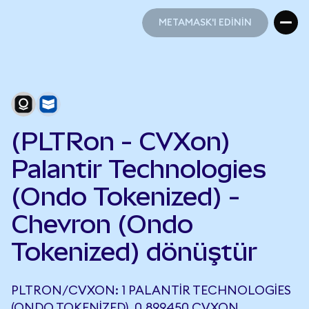
METAMASK'I EDİNİN
METAMASK'I EDİNİN
(PLTRon - CVXon)
Palantir Technologies
(Ondo Tokenized) -
Chevron (Ondo
Tokenized) dönüştür
PLTRON/CVXON: 1 PALANTIR TECHNOLOGIES
(ONDO TOKENIZED), 0,899450 CVXON