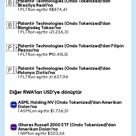
Palantir Technologies (Ondo Tokenized)'dan
🇧🇷
Brezilya Reali'na
1 PLTRon eşittir R$874,61
Palantir Technologies (Ondo Tokenized)'dan
🇧🇩
Bangladeş Takası'na
1 PLTRon eşittir ৳21.236,31
Palantir Technologies (Ondo Tokenized)'dan Filipin
🇵🇭
Pezosu'na
1 PLTRon eşittir ₱10.415,15
Palantir Technologies (Ondo Tokenized)'dan
🇵🇱
Polonya Zlotisi'na
1 PLTRon eşittir zł 637,96
Diğer RWA'ları USD'ye dönüştür
ASML Holding NV (Ondo Tokenized)'dan Amerikan
Doları'na
1 ASMLon eşittir $1.736,51
iShares Russell 2000 ETF (Ondo Tokenized)'dan
Amerikan Doları'na
1 IWMon eşittir $303,56