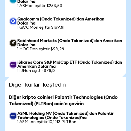
Doları'na
1 ARMon eşittir $283,53
Qualcomm (Ondo Tokenized)'dan Amerikan
Doları'na
1 QCOMon eşittir $169,81
Robinhood Markets (Ondo Tokenized)'dan Amerikan
Doları'na
1 HOODon eşittir $93,28
iShares Core S&P MidCap ETF (Ondo Tokenized)'dan
Amerikan Doları'na
1 IJHon eşittir $78,12
Diğer kurları keşfedin
Diğer kripto coinleri Palantir Technologies (Ondo
Tokenized) (PLTRon) coin'e çevirin
ASML Holding NV (Ondo Tokenized)'dan Palantir
Technologies (Ondo Tokenized)'na
1 ASMLon eşittir 10,1213 PLTRon