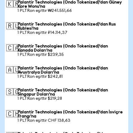
Palantir Technologies (Ondo Tokenized)'dan Güney
🇰🇷
Kore Wonu'na
1 PLTRon eşittir ₩241.551,66
Palantir Technologies (Ondo Tokenized)'dan Rus
🇷🇺
Rublesi'na
1 PLTRon eşittir ₽14.114,37
Palantir Technologies (Ondo Tokenized)'dan
🇨🇦
Kanada Doları'na
1 PLTRon eşittir $239,35
Palantir Technologies (Ondo Tokenized)'dan
🇦🇺
Avustralya Doları'na
1 PLTRon eşittir $242,81
Palantir Technologies (Ondo Tokenized)'dan
🇸🇬
Singapur Doları'na
1 PLTRon eşittir $219,28
Palantir Technologies (Ondo Tokenized)'dan İsviçre
🇨🇭
Frangı'na
1 PLTRon eşittir CHF 138,63