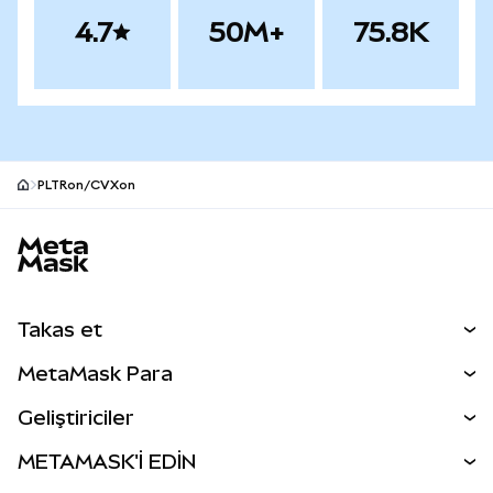
4.7
50M+
75.8K
PLTRon/CVXon
MetaMask site alt bilgisi
Takas et
Takas İşlemleri
MetaMask Para
Tahmin Et
YENİ
Kripto Al
Geliştiriciler
Perps
YENİ
MetaMask Kart
Dökümantasyon
METAMASK'İ EDİN
RWA'lar
mUSD
YENİ
Kontrol Paneli
İşlem Kalkanı