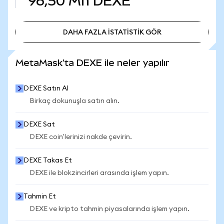
96,50 Mn
DEXE
DAHA FAZLA İSTATİSTİK GÖR
DAHA FAZLA İSTATİSTİK GÖR
MetaMask'ta DEXE ile neler yapılır
DEXE Satın Al
Birkaç dokunuşla satın alın.
DEXE Sat
DEXE coin'lerinizi nakde çevirin.
DEXE Takas Et
DEXE ile blokzincirleri arasında işlem yapın.
Tahmin Et
DEXE ve kripto tahmin piyasalarında işlem yapın.