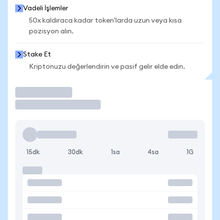
Vadeli İşlemler
50x kaldıraca kadar token'larda uzun veya kısa
pozisyon alın.
Stake Et
Kriptonuzu değerlendirin ve pasif gelir elde edin.
İşlem Yap
15dk
30dk
1sa
4sa
1G