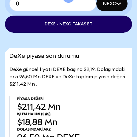
NEXO
DEXE - NEXO TAKAS ET
DeXe piyasa son durumu
DeXe güncel fiyatı DEXE başına $2,19. Dolaşımdaki
arzı 96,50 Mn DEXE ve DeXe toplam piyasa değeri
$211,42 Mn .
PIYASA DEĞERI
$211,42 Mn
İŞLEM HACMI
(24S)
$18,88 Mn
DOLAŞIMDAKI ARZ