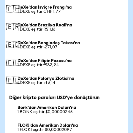
DeXe'dan İsviçre Frangı'na
🇨🇭
1 DEXE eşittir CHF 1,77
DeXe'dan Brezilya Reali'na
🇧🇷
1 DEXE eşittir R$11,16
DeXe'dan Bangladeş Takası'na
🇧🇩
1 DEXE eşittir ৳271,07
DeXe'dan Filipin Pezosu'na
🇵🇭
1 DEXE eşittir ₱132,94
DeXe'dan Polonya Zlotisi'na
🇵🇱
1 DEXE eşittir zł 8,14
Diğer kripto paraları USD'ye dönüştürün
Bonk'dan Amerikan Doları'na
1 BONK eşittir $0,00000245
FLOKI'dan Amerikan Doları'na
1 FLOKI eşittir $0,00002097