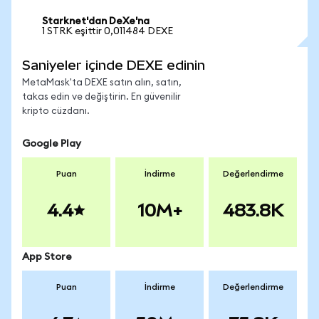
Starknet'dan DeXe'na
1 STRK eşittir 0,011484 DEXE
Saniyeler içinde DEXE edinin
MetaMask'ta DEXE satın alın, satın,
takas edin ve değiştirin. En güvenilir
kripto cüzdanı.
Google Play
Puan
İndirme
Değerlendirme
4.4
10M+
483.8K
App Store
Puan
İndirme
Değerlendirme