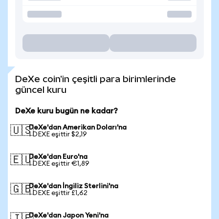
DeXe coin'in çeşitli para birimlerinde
güncel kuru
DeXe kuru bugün ne kadar?
DeXe'dan Amerikan Doları'na
🇺🇸
1 DEXE eşittir $2,19
DeXe'dan Euro'na
🇪🇺
1 DEXE eşittir €1,89
DeXe'dan İngiliz Sterlini'na
🇬🇧
1 DEXE eşittir £1,62
DeXe'dan Japon Yeni'na