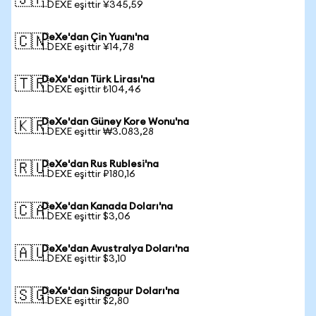
🇯🇵
1 DEXE eşittir ¥345,59
DeXe'dan Çin Yuanı'na
🇨🇳
1 DEXE eşittir ¥14,78
DeXe'dan Türk Lirası'na
🇹🇷
1 DEXE eşittir ₺104,46
DeXe'dan Güney Kore Wonu'na
🇰🇷
1 DEXE eşittir ₩3.083,28
DeXe'dan Rus Rublesi'na
🇷🇺
1 DEXE eşittir ₽180,16
DeXe'dan Kanada Doları'na
🇨🇦
1 DEXE eşittir $3,06
DeXe'dan Avustralya Doları'na
🇦🇺
1 DEXE eşittir $3,10
DeXe'dan Singapur Doları'na
🇸🇬
1 DEXE eşittir $2,80