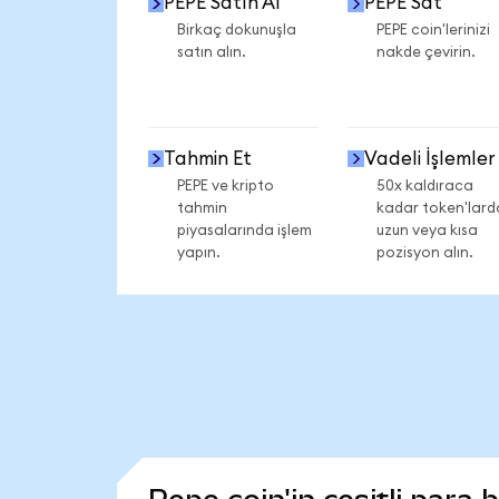
PEPE Satın Al
PEPE Sat
Birkaç dokunuşla
PEPE coin'lerinizi
satın alın.
nakde çevirin.
Tahmin Et
Vadeli İşlemler
PEPE ve kripto
50x kaldıraca
tahmin
kadar token'lard
piyasalarında işlem
uzun veya kısa
yapın.
pozisyon alın.