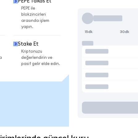
PEPE Takas Et
PEPE ile
blokzincirleri
arasında işlem
yapın.
15dk
30dk
Stake Et
Kriptonuzu
a
değerlendirin ve
pasif gelir elde edin.