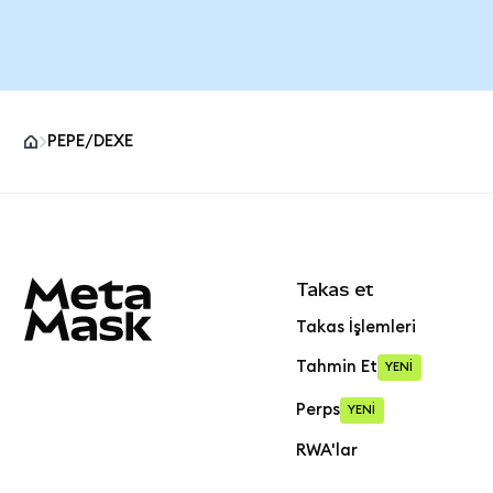
PEPE/DEXE
MetaMask site alt bilgisi
Takas et
Takas İşlemleri
Tahmin Et
YENİ
Perps
YENİ
RWA'lar