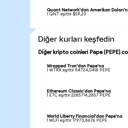
Quant Network'dan Amerikan Doları'
1 QNT eşittir $59,23
Diğer kurları keşfedin
Diğer kripto coinleri Pepe (PEPE) coi
Wrapped Tron'dan Pepe'na
1 WTRX eşittir 114724,0418 PEPE
Ethereum Classic'dan Pepe'na
1 ETC eşittir 2285714,2857 PEPE
World Liberty Financial'dan Pepe'na
1 WLFI eşittir 17973,8676 PEPE