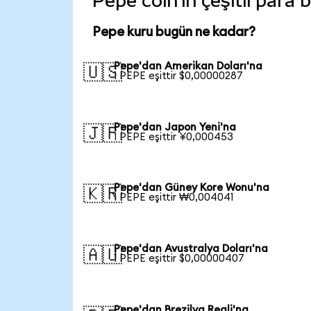
Pepe coin'in çeşitli para 
Pepe kuru bugün ne kadar?
Pepe'dan Amerikan Doları'na
🇺🇸
1 PEPE eşittir $0,00000287
Pepe'dan Japon Yeni'na
🇯🇵
1 PEPE eşittir ¥0,000453
Pepe'dan Güney Kore Wonu'na
🇰🇷
1 PEPE eşittir ₩0,004041
Pepe'dan Avustralya Doları'na
🇦🇺
1 PEPE eşittir $0,00000407
Pepe'dan Brezilya Reali'na