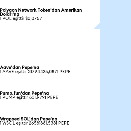
Polygon Network Token'dan Amerikan
Doları'na
1 POL eşittir $0,0757
Aave'dan Pepe'na
1 AAVE eşittir 31794425,0871 PEPE
Pump.fun'dan Pepe'na
1 PUMP eşittir 831,9791 PEPE
Wrapped SOL'dan Pepe'na
1 WSOL eşittir 26581881,5331 PEPE