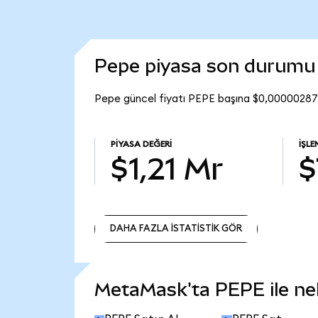
Pepe piyasa son durumu
Pepe güncel fiyatı PEPE başına $0,00000287.
PIYASA DEĞERI
İŞL
$1,21 Mr
$
DAHA FAZLA İSTATİSTİK GÖR
DAHA FAZLA İSTATİSTİK GÖR
MetaMask'ta PEPE ile nele