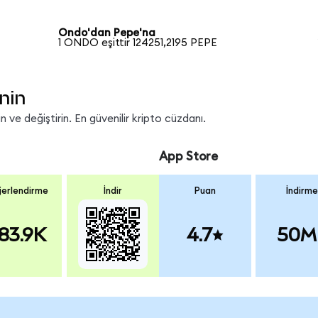
Ondo'dan Pepe'na
1 ONDO eşittir 124251,2195 PEPE
nin
 ve değiştirin. En güvenilir kripto cüzdanı.
App Store
erlendirme
İndir
Puan
İndirme
83.9K
4.7
50M