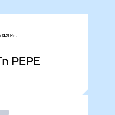
1,21 Mr .
Tn
PEPE