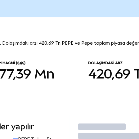
 Dolaşımdaki arzı 420,69 Tn PEPE ve Pepe toplam piyasa değeri $
EM HACMI
(24S)
DOLAŞIMDAKI ARZ
77,39 Mn
420,69 
r yapılır
İşlem Yap