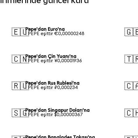
birimlerinde güncel kuru
Pepe'dan Euro'na
🇪🇺
🇬
1 PEPE eşittir €0,00000248
Pepe'dan Çin Yuanı'na
🇨🇳
🇹
1 PEPE eşittir ¥0,00001936
Pepe'dan Rus Rublesi'na
🇷🇺
🇨
1 PEPE eşittir ₽0,000234
Pepe'dan Singapur Doları'na
🇸🇬
🇨
1 PEPE eşittir $0,00000367
Pepe'dan Bangladeş Takası'na