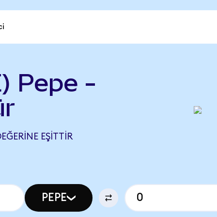
ci
) Pepe -
ür
DEĞERINE EŞITTIR
PEPE