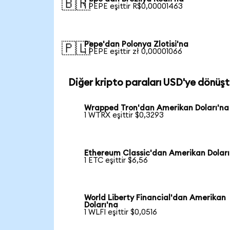
🇧🇷
1 PEPE eşittir R$0,00001463
Pepe'dan Polonya Zlotisi'na
🇵🇱
1 PEPE eşittir zł 0,00001066
Diğer kripto paraları USD'ye dönüşt
Wrapped Tron'dan Amerikan Doları'na
1 WTRX eşittir $0,3293
Ethereum Classic'dan Amerikan Doları
1 ETC eşittir $6,56
World Liberty Financial'dan Amerikan
Doları'na
1 WLFI eşittir $0,0516