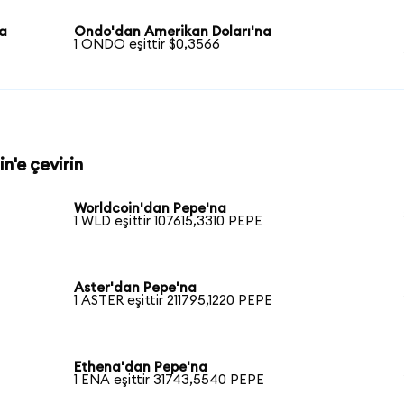
na
Ondo'dan Amerikan Doları'na
1 ONDO eşittir $0,3566
n'e çevirin
Worldcoin'dan Pepe'na
1 WLD eşittir 107615,3310 PEPE
Aster'dan Pepe'na
1 ASTER eşittir 211795,1220 PEPE
Ethena'dan Pepe'na
1 ENA eşittir 31743,5540 PEPE