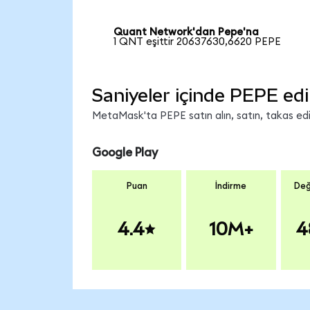
Quant Network'dan Pepe'na
1 QNT eşittir 20637630,6620 PEPE
Saniyeler içinde PEPE edi
MetaMask'ta PEPE satın alın, satın, takas edin
Google Play
Puan
İndirme
Değ
4.4
10M+
4