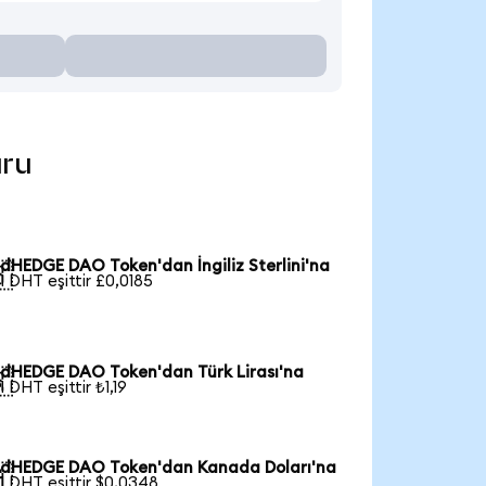
uru
dHEDGE DAO Token'dan İngiliz Sterlini'na

1 DHT eşittir £0,0185
dHEDGE DAO Token'dan Türk Lirası'na

1 DHT eşittir ₺1,19
dHEDGE DAO Token'dan Kanada Doları'na

1 DHT eşittir $0,0348