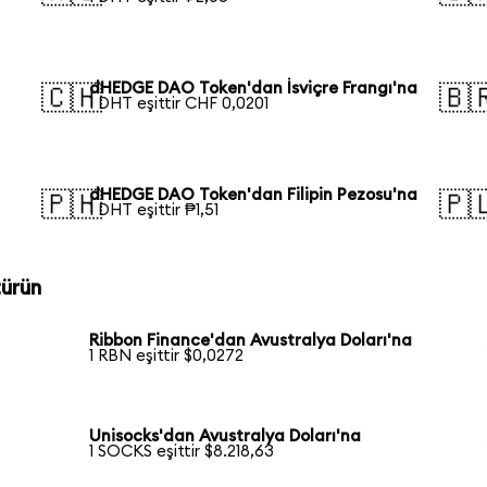
dHEDGE DAO Token'dan İsviçre Frangı'na
🇨🇭
🇧
1 DHT eşittir CHF 0,0201
dHEDGE DAO Token'dan Filipin Pezosu'na
🇵🇭
🇵
1 DHT eşittir ₱1,51
türün
Ribbon Finance'dan Avustralya Doları'na
1 RBN eşittir $0,0272
Unisocks'dan Avustralya Doları'na
1 SOCKS eşittir $8.218,63