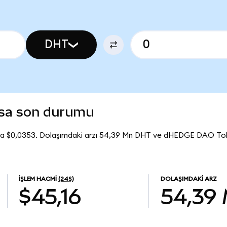
DHT
sa son durumu
a $0,0353. Dolaşımdaki arzı 54,39 Mn DHT ve dHEDGE DAO To
İŞLEM HACMI
(24S)
DOLAŞIMDAKI ARZ
$45,16
54,39