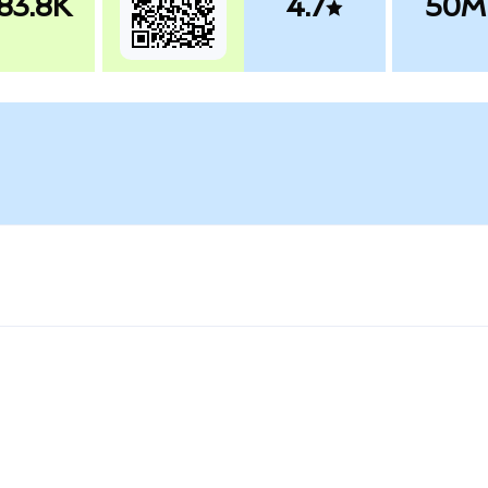
83.8K
4.7
50M