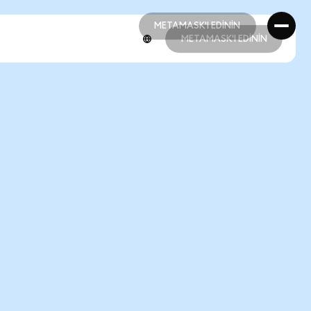
METAMASK'I EDİNİN
METAMASK'I EDİNİN
METAMASK'I EDİNİN
METAMASK'I EDİNİN