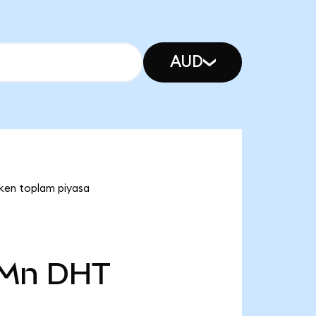
AUD
ken toplam piyasa
 Mn
DHT