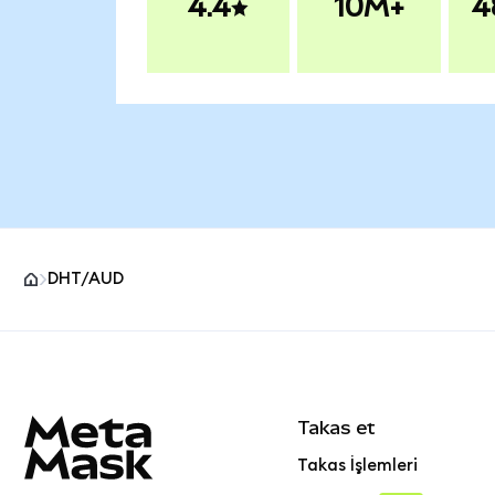
4.4
10M+
4
DHT/AUD
MetaMask site alt bilgisi
Takas et
Takas İşlemleri