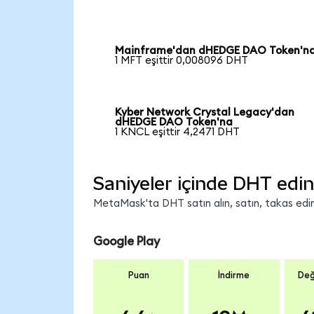
Mainframe'dan dHEDGE DAO Token'n
1 MFT eşittir 0,008096 DHT
Kyber Network Crystal Legacy'dan
dHEDGE DAO Token'na
1 KNCL eşittir 4,2471 DHT
Saniyeler içinde DHT edin
MetaMask'ta DHT satın alın, satın, takas edin 
Google Play
Puan
İndirme
Değ