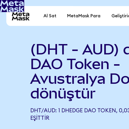
Al Sat
MetaMask Para
Geliştiri
(DHT - AUD)
DAO Token -
Avustralya Do
dönüştür
DHT/AUD: 1 DHEDGE DAO TOKEN, 0,0
EŞITTIR