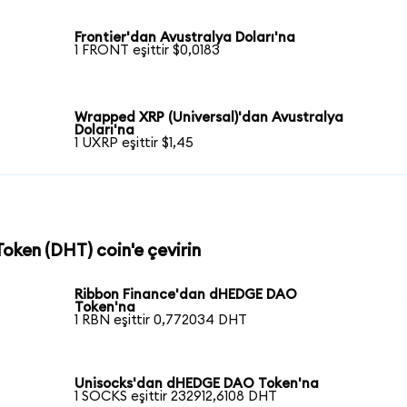
Frontier'dan Avustralya Doları'na
1 FRONT eşittir $0,0183
Wrapped XRP (Universal)'dan Avustralya
Doları'na
1 UXRP eşittir $1,45
oken (DHT) coin'e çevirin
Ribbon Finance'dan dHEDGE DAO
Token'na
1 RBN eşittir 0,772034 DHT
Unisocks'dan dHEDGE DAO Token'na
1 SOCKS eşittir 232912,6108 DHT