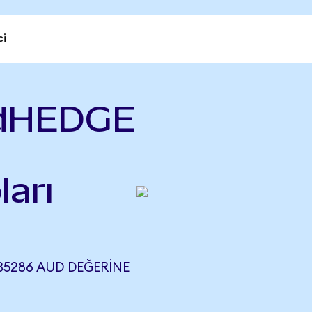
ci
 dHEDGE
ları
35286 AUD DEĞERINE