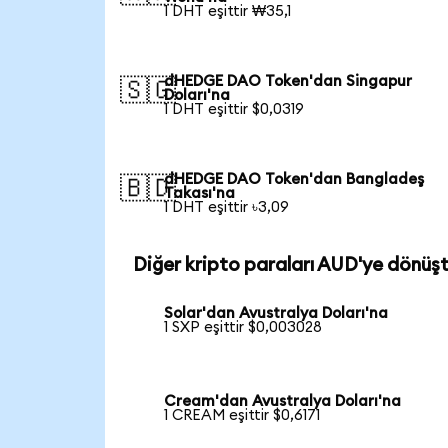
1 DHT eşittir ₩35,1
dHEDGE DAO Token'dan Singapur
🇸🇬
Doları'na
1 DHT eşittir $0,0319
dHEDGE DAO Token'dan Bangladeş
🇧🇩
Takası'na
1 DHT eşittir ৳3,09
Diğer kripto paraları AUD'ye dönüş
Solar'dan Avustralya Doları'na
1 SXP eşittir $0,003028
Cream'dan Avustralya Doları'na
1 CREAM eşittir $0,6171