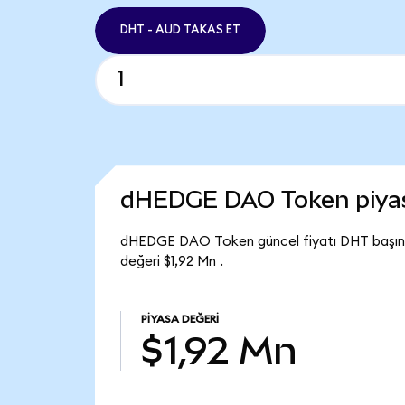
DHT - AUD TAKAS ET
dHEDGE DAO Token piya
dHEDGE DAO Token güncel fiyatı DHT başın
değeri $1,92 Mn .
PIYASA DEĞERI
$1,92 Mn