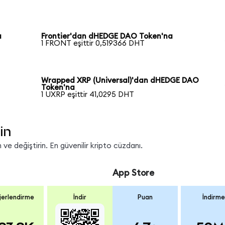
a
Frontier'dan dHEDGE DAO Token'na
1 FRONT eşittir 0,519366 DHT
Wrapped XRP (Universal)'dan dHEDGE DAO
Token'na
1 UXRP eşittir 41,0295 DHT
in
ve değiştirin. En güvenilir kripto cüzdanı.
App Store
erlendirme
İndir
Puan
İndirme