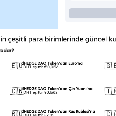
 çeşitli para birimlerinde güncel k
kadar?
dHEDGE DAO Token'dan Euro'na
🇪🇺
🇬
1 DHT eşittir €0,0216
a
dHEDGE DAO Token'dan Çin Yuanı'na
🇨🇳
🇹
1 DHT eşittir ¥0,1682
dHEDGE DAO Token'dan Rus Rublesi'na
🇷🇺
🇨
1 DHT eşittir ₽2,05