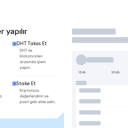
 yapılır
İşlem Yap
DHT Takas Et
DHT ile
blokzincirleri
arasında işlem
yapın.
15dk
30dk
Stake Et
Kriptonuzu
a
değerlendirin ve
pasif gelir elde edin.