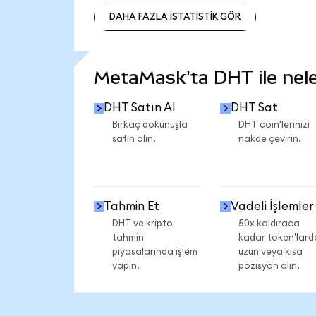
DAHA FAZLA İSTATİSTİK GÖR
DAHA FAZLA İSTATİSTİK GÖR
MetaMask'ta DHT ile neler
DHT Satın Al
DHT Sat
Birkaç dokunuşla
DHT coin'lerinizi
satın alın.
nakde çevirin.
Tahmin Et
Vadeli İşlemler
DHT ve kripto
50x kaldıraca
tahmin
kadar token'lard
piyasalarında işlem
uzun veya kısa
yapın.
pozisyon alın.