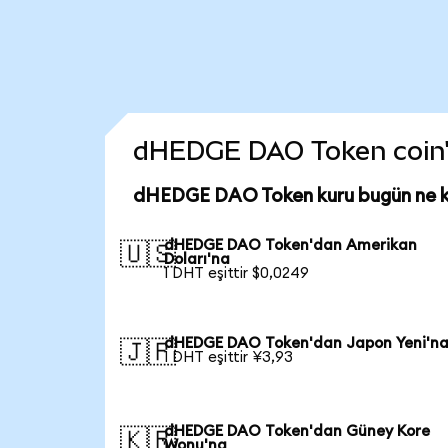
dHEDGE DAO Token coin'in
dHEDGE DAO Token kuru bugün ne 
dHEDGE DAO Token'dan Amerikan
🇺🇸
Doları'na
1 DHT eşittir $0,0249
dHEDGE DAO Token'dan Japon Yeni'n
🇯🇵
1 DHT eşittir ¥3,93
dHEDGE DAO Token'dan Güney Kore
🇰🇷
Wonu'na