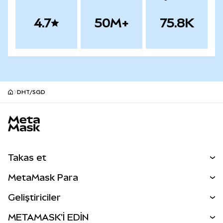
4.7
50M+
75.8K
DHT/SGD
MetaMask site alt bilgisi
Takas et
Takas İşlemleri
MetaMask Para
Tahmin Et
YENİ
Kripto Al
Geliştiriciler
Perps
YENİ
MetaMask Kart
Dökümantasyon
METAMASK'İ EDİN
RWA'lar