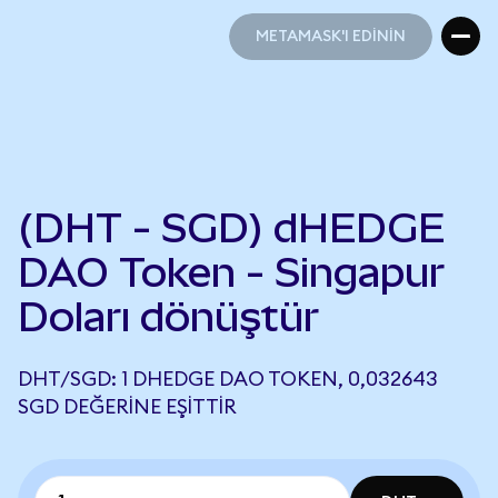
METAMASK'I EDİNİN
METAMASK'I EDİNİN
(DHT - SGD) dHEDGE
DAO Token - Singapur
Doları dönüştür
DHT/SGD: 1 DHEDGE DAO TOKEN, 0,032643
SGD DEĞERINE EŞITTIR