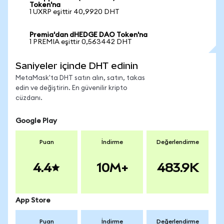
Token'na
1 UXRP eşittir 40,9920 DHT
Premia'dan dHEDGE DAO Token'na
1 PREMIA eşittir 0,563442 DHT
Saniyeler içinde DHT edinin
MetaMask'ta DHT satın alın, satın, takas
edin ve değiştirin. En güvenilir kripto
cüzdanı.
Google Play
Puan
İndirme
Değerlendirme
4.4
10M+
483.9K
App Store
Puan
İndirme
Değerlendirme