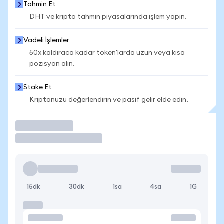
Tahmin Et
DHT ve kripto tahmin piyasalarında işlem yapın.
Vadeli İşlemler
50x kaldıraca kadar token'larda uzun veya kısa
pozisyon alın.
Stake Et
Kriptonuzu değerlendirin ve pasif gelir elde edin.
İşlem Yap
15dk
30dk
1sa
4sa
1G