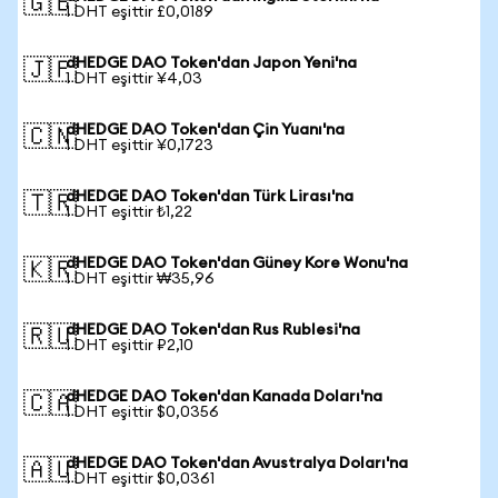
🇬🇧
1 DHT eşittir £0,0189
dHEDGE DAO Token'dan Japon Yeni'na
🇯🇵
1 DHT eşittir ¥4,03
dHEDGE DAO Token'dan Çin Yuanı'na
🇨🇳
1 DHT eşittir ¥0,1723
dHEDGE DAO Token'dan Türk Lirası'na
🇹🇷
1 DHT eşittir ₺1,22
dHEDGE DAO Token'dan Güney Kore Wonu'na
🇰🇷
1 DHT eşittir ₩35,96
dHEDGE DAO Token'dan Rus Rublesi'na
🇷🇺
1 DHT eşittir ₽2,10
dHEDGE DAO Token'dan Kanada Doları'na
🇨🇦
1 DHT eşittir $0,0356
dHEDGE DAO Token'dan Avustralya Doları'na
🇦🇺
1 DHT eşittir $0,0361