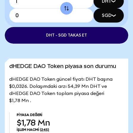
DHT
SGD
DHT - SGD TAKAS ET
dHEDGE DAO Token piyasa son durumu
dHEDGE DAO Token güncel fiyatı DHT başına
$0,0326. Dolaşımdaki arzı 54,39 Mn DHT ve
dHEDGE DAO Token toplam piyasa değeri
$1,78 Mn .
PIYASA DEĞERI
$1,78 Mn
İŞLEM HACMI
(24S)