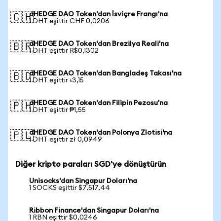
dHEDGE DAO Token'dan İsviçre Frangı'na
🇨🇭
1 DHT eşittir CHF 0,0206
dHEDGE DAO Token'dan Brezilya Reali'na
🇧🇷
1 DHT eşittir R$0,1302
dHEDGE DAO Token'dan Bangladeş Takası'na
🇧🇩
1 DHT eşittir ৳3,15
dHEDGE DAO Token'dan Filipin Pezosu'na
🇵🇭
1 DHT eşittir ₱1,55
dHEDGE DAO Token'dan Polonya Zlotisi'na
🇵🇱
1 DHT eşittir zł 0,0949
Diğer kripto paraları SGD'ye dönüştürün
Unisocks'dan Singapur Doları'na
1 SOCKS eşittir $7.517,44
Ribbon Finance'dan Singapur Doları'na
1 RBN eşittir $0,0246