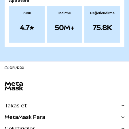
App Store
Puan
İndirme
Değerlendirme
4.7
50M+
75.8K
DPI/DDX
MetaMask site alt bilgisi
Takas et
Takas İşlemleri
MetaMask Para
Tahmin Et
YENİ
Kripto Al
Geliştiriciler