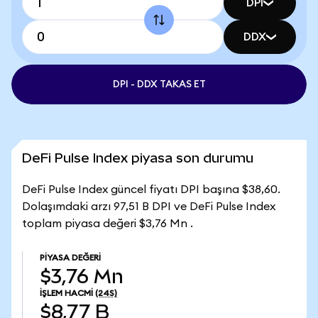
DPI
DDX
DPI - DDX TAKAS ET
DeFi Pulse Index piyasa son durumu
DeFi Pulse Index güncel fiyatı DPI başına $38,60.
Dolaşımdaki arzı 97,51 B DPI ve DeFi Pulse Index
toplam piyasa değeri $3,76 Mn .
PIYASA DEĞERI
$3,76 Mn
İŞLEM HACMI
(24S)
$8,77 B