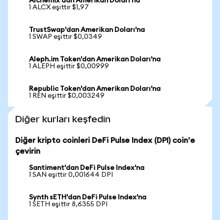
Alchemix'dan Amerikan Doları'na
1 ALCX eşittir $1,97
TrustSwap'dan Amerikan Doları'na
1 SWAP eşittir $0,0349
Aleph.im Token'dan Amerikan Doları'na
1 ALEPH eşittir $0,00999
Republic Token'dan Amerikan Doları'na
1 REN eşittir $0,003249
Diğer kurları keşfedin
Diğer kripto coinleri DeFi Pulse Index (DPI) coin'e
çevirin
Santiment'dan DeFi Pulse Index'na
1 SAN eşittir 0,001644 DPI
Synth sETH'dan DeFi Pulse Index'na
1 SETH eşittir 8,6355 DPI