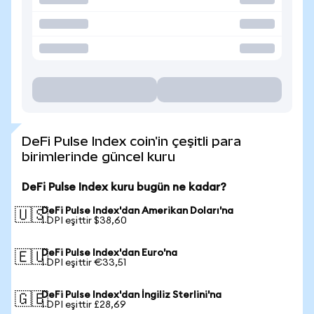
DeFi Pulse Index coin'in çeşitli para
birimlerinde güncel kuru
DeFi Pulse Index kuru bugün ne kadar?
DeFi Pulse Index'dan Amerikan Doları'na
🇺🇸
1 DPI eşittir $38,60
DeFi Pulse Index'dan Euro'na
🇪🇺
1 DPI eşittir €33,51
DeFi Pulse Index'dan İngiliz Sterlini'na
🇬🇧
1 DPI eşittir £28,69