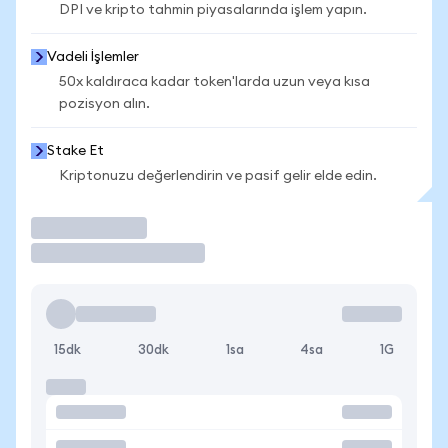
DPI ve kripto tahmin piyasalarında işlem yapın.
Vadeli İşlemler
50x kaldıraca kadar token'larda uzun veya kısa
pozisyon alın.
Stake Et
Kriptonuzu değerlendirin ve pasif gelir elde edin.
İşlem Yap
15dk
30dk
1sa
4sa
1G