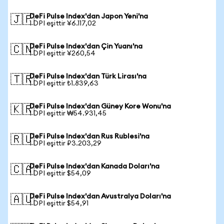
DeFi Pulse Index'dan Japon Yeni'na
🇯🇵
1 DPI eşittir ¥6.117,02
DeFi Pulse Index'dan Çin Yuanı'na
🇨🇳
1 DPI eşittir ¥260,54
DeFi Pulse Index'dan Türk Lirası'na
🇹🇷
1 DPI eşittir ₺1.839,63
DeFi Pulse Index'dan Güney Kore Wonu'na
🇰🇷
1 DPI eşittir ₩54.931,45
DeFi Pulse Index'dan Rus Rublesi'na
🇷🇺
1 DPI eşittir ₽3.203,29
DeFi Pulse Index'dan Kanada Doları'na
🇨🇦
1 DPI eşittir $54,09
DeFi Pulse Index'dan Avustralya Doları'na
🇦🇺
1 DPI eşittir $54,91