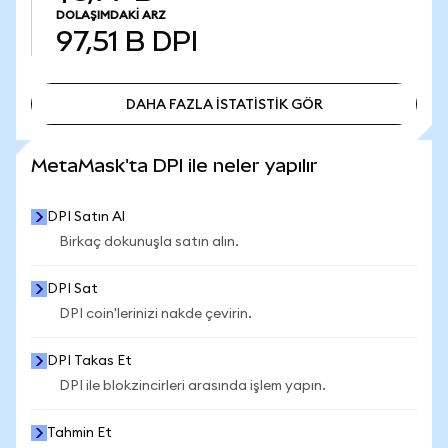
DOLAŞIMDAKI ARZ
97,51 B
DPI
DAHA FAZLA İSTATİSTİK GÖR
DAHA FAZLA İSTATİSTİK GÖR
MetaMask'ta DPI ile neler yapılır
DPI Satın Al
Birkaç dokunuşla satın alın.
DPI Sat
DPI coin'lerinizi nakde çevirin.
DPI Takas Et
DPI ile blokzincirleri arasında işlem yapın.
Tahmin Et