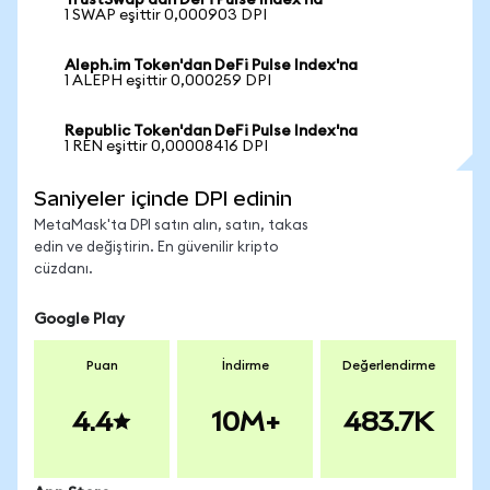
TrustSwap'dan DeFi Pulse Index'na
1 SWAP eşittir 0,000903 DPI
Aleph.im Token'dan DeFi Pulse Index'na
1 ALEPH eşittir 0,000259 DPI
Republic Token'dan DeFi Pulse Index'na
1 REN eşittir 0,00008416 DPI
Saniyeler içinde DPI edinin
MetaMask'ta DPI satın alın, satın, takas
edin ve değiştirin. En güvenilir kripto
cüzdanı.
Google Play
Puan
İndirme
Değerlendirme
4.4
10M+
483.7K