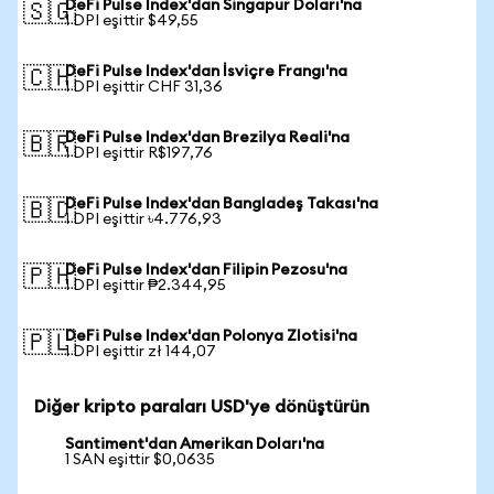
DeFi Pulse Index'dan Singapur Doları'na
🇸🇬
1 DPI eşittir $49,55
DeFi Pulse Index'dan İsviçre Frangı'na
🇨🇭
1 DPI eşittir CHF 31,36
DeFi Pulse Index'dan Brezilya Reali'na
🇧🇷
1 DPI eşittir R$197,76
DeFi Pulse Index'dan Bangladeş Takası'na
🇧🇩
1 DPI eşittir ৳4.776,93
DeFi Pulse Index'dan Filipin Pezosu'na
🇵🇭
1 DPI eşittir ₱2.344,95
DeFi Pulse Index'dan Polonya Zlotisi'na
🇵🇱
1 DPI eşittir zł 144,07
Diğer kripto paraları USD'ye dönüştürün
Santiment'dan Amerikan Doları'na
1 SAN eşittir $0,0635