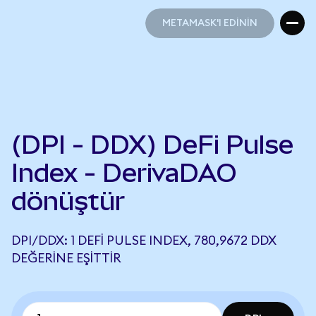
METAMASK'I EDİNİN
METAMASK'I EDİNİN
(DPI - DDX) DeFi Pulse
Index - DerivaDAO
dönüştür
DPI/DDX: 1 DEFI PULSE INDEX, 780,9672 DDX
DEĞERINE EŞITTIR