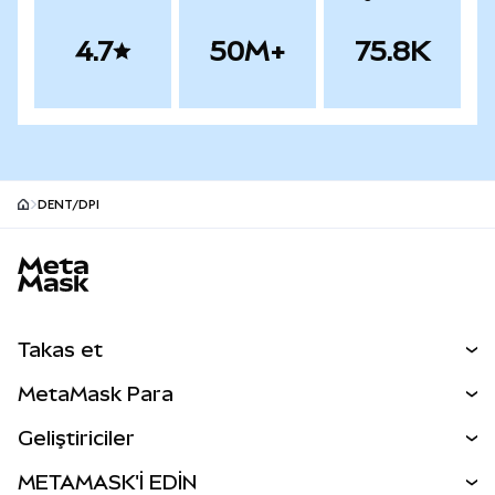
4.7
50M+
75.8K
DENT/DPI
MetaMask site alt bilgisi
Takas et
Takas İşlemleri
MetaMask Para
Tahmin Et
YENİ
Kripto Al
Geliştiriciler
Perps
YENİ
MetaMask Kart
Dökümantasyon
METAMASK'İ EDİN
RWA'lar