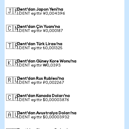
Dent'dan Japon Yeni'na
🇯🇵
1 DENT eşittir ¥0,004396
Dent'dan Çin Yuanı'na
🇨🇳
1 DENT eşittir ¥0,000187
Dent'dan Türk Lirası'na
🇹🇷
1 DENT eşittir ₺0,001325
Dent'dan Güney Kore Wonu'na
🇰🇷
1 DENT eşittir ₩0,0393
Dent'dan Rus Rublesi'na
🇷🇺
1 DENT eşittir ₽0,002267
Dent'dan Kanada Doları'na
🇨🇦
1 DENT eşittir $0,00003876
Dent'dan Avustralya Doları'na
🇦🇺
1 DENT eşittir $0,00003932