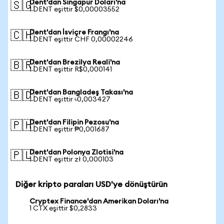
Dent'dan Singapur Doları'na
🇸🇬
1 DENT eşittir $0,00003552
Dent'dan İsviçre Frangı'na
🇨🇭
1 DENT eşittir CHF 0,00002246
Dent'dan Brezilya Reali'na
🇧🇷
1 DENT eşittir R$0,000141
Dent'dan Bangladeş Takası'na
🇧🇩
1 DENT eşittir ৳0,003427
Dent'dan Filipin Pezosu'na
🇵🇭
1 DENT eşittir ₱0,001687
Dent'dan Polonya Zlotisi'na
🇵🇱
1 DENT eşittir zł 0,000103
Diğer kripto paraları USD'ye dönüştürün
Cryptex Finance'dan Amerikan Doları'na
1 CTX eşittir $0,2833