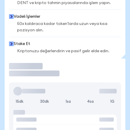
DENT ve kripto tahmin piyasalarında işlem yapın.
Vadeli İşlemler
50x kaldıraca kadar token'larda uzun veya kısa
pozisyon alın.
Stake Et
Kriptonuzu değerlendirin ve pasif gelir elde edin.
İşlem Yap
15dk
30dk
1sa
4sa
1G