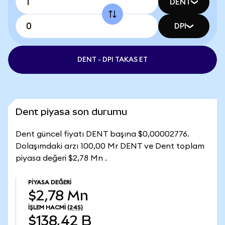
DENT
DPI
DENT - DPI TAKAS ET
Dent piyasa son durumu
Dent güncel fiyatı DENT başına $0,00002776.
Dolaşımdaki arzı 100,00 Mr DENT ve Dent toplam
piyasa değeri $2,78 Mn .
PIYASA DEĞERI
$2,78 Mn
İŞLEM HACMI
(24S)
$138,42 B