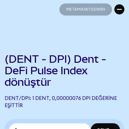
METAMASK'I EDİNİN
METAMASK'I EDİNİN
(DENT - DPI) Dent -
DeFi Pulse Index
dönüştür
DENT/DPI: 1 DENT, 0,00000076 DPI DEĞERINE
EŞITTIR