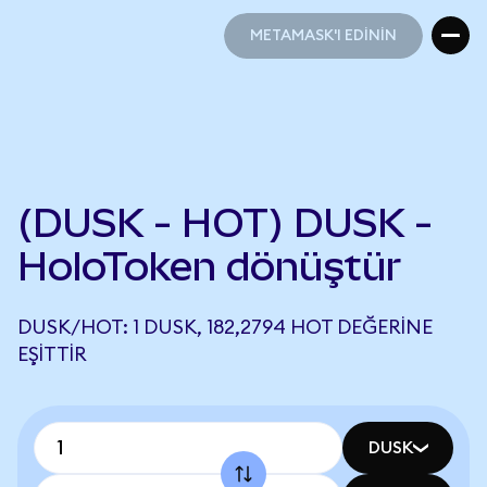
METAMASK'I EDİNİN
METAMASK'I EDİNİN
(DUSK - HOT) DUSK -
HoloToken dönüştür
DUSK/HOT: 1 DUSK, 182,2794 HOT DEĞERINE
EŞITTIR
DUSK