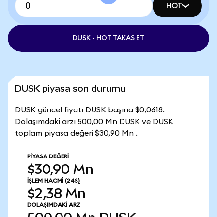
HOT
DUSK - HOT TAKAS ET
DUSK piyasa son durumu
DUSK güncel fiyatı DUSK başına $0,0618.
Dolaşımdaki arzı 500,00 Mn DUSK ve DUSK
toplam piyasa değeri $30,90 Mn .
PIYASA DEĞERI
$30,90 Mn
İŞLEM HACMI
(24S)
$2,38 Mn
DOLAŞIMDAKI ARZ