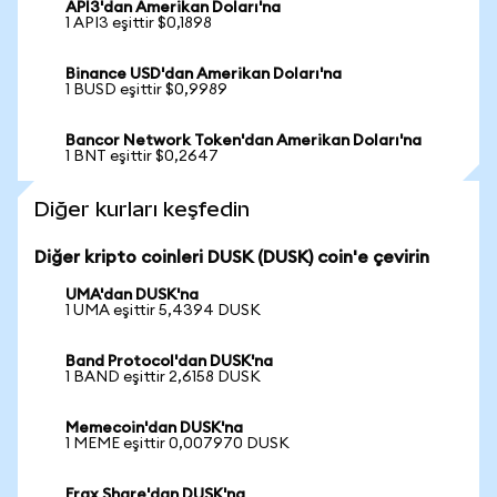
API3'dan Amerikan Doları'na
1 API3 eşittir $0,1898
Binance USD'dan Amerikan Doları'na
1 BUSD eşittir $0,9989
Bancor Network Token'dan Amerikan Doları'na
1 BNT eşittir $0,2647
Diğer kurları keşfedin
Diğer kripto coinleri DUSK (DUSK) coin'e çevirin
UMA'dan DUSK'na
1 UMA eşittir 5,4394 DUSK
Band Protocol'dan DUSK'na
1 BAND eşittir 2,6158 DUSK
Memecoin'dan DUSK'na
1 MEME eşittir 0,007970 DUSK
Frax Share'dan DUSK'na