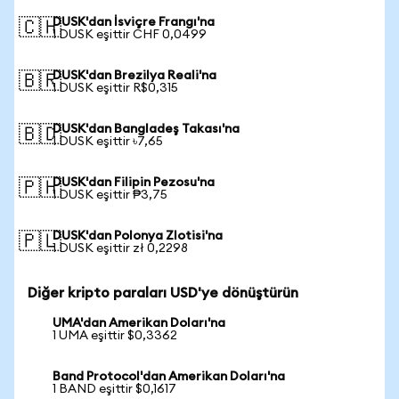
DUSK'dan İsviçre Frangı'na
🇨🇭
1 DUSK eşittir CHF 0,0499
DUSK'dan Brezilya Reali'na
🇧🇷
1 DUSK eşittir R$0,315
DUSK'dan Bangladeş Takası'na
🇧🇩
1 DUSK eşittir ৳7,65
DUSK'dan Filipin Pezosu'na
🇵🇭
1 DUSK eşittir ₱3,75
DUSK'dan Polonya Zlotisi'na
🇵🇱
1 DUSK eşittir zł 0,2298
Diğer kripto paraları USD'ye dönüştürün
UMA'dan Amerikan Doları'na
1 UMA eşittir $0,3362
Band Protocol'dan Amerikan Doları'na
1 BAND eşittir $0,1617