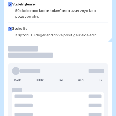
Vadeli İşlemler
50x kaldıraca kadar token'larda uzun veya kısa
pozisyon alın.
Stake Et
Kriptonuzu değerlendirin ve pasif gelir elde edin.
İşlem Yap
15dk
30dk
1sa
4sa
1G