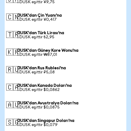
🇯🇵
1 DUSK eşittir ¥9,75
DUSK'dan Çin Yuanı'na
🇨🇳
1 DUSK eşittir ¥0,417
DUSK'dan Türk Lirası'na
🇹🇷
1 DUSK eşittir ₺2,95
DUSK'dan Güney Kore Wonu'na
🇰🇷
1 DUSK eşittir ₩87,01
DUSK'dan Rus Rublesi'na
🇷🇺
1 DUSK eşittir ₽5,08
DUSK'dan Kanada Doları'na
🇨🇦
1 DUSK eşittir $0,0862
DUSK'dan Avustralya Doları'na
🇦🇺
1 DUSK eşittir $0,0875
DUSK'dan Singapur Doları'na
🇸🇬
1 DUSK eşittir $0,079