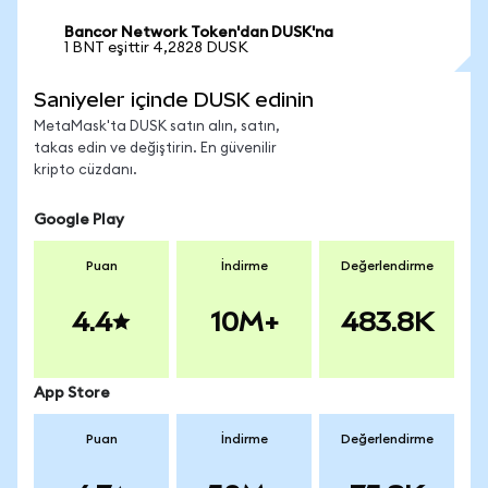
Bancor Network Token'dan DUSK'na
1 BNT eşittir 4,2828 DUSK
Saniyeler içinde DUSK edinin
MetaMask'ta DUSK satın alın, satın,
takas edin ve değiştirin. En güvenilir
kripto cüzdanı.
Google Play
Puan
İndirme
Değerlendirme
4.4
10M+
483.8K
App Store
Puan
İndirme
Değerlendirme