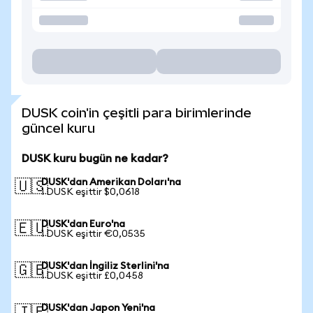
DUSK coin'in çeşitli para birimlerinde
güncel kuru
DUSK kuru bugün ne kadar?
DUSK'dan Amerikan Doları'na
🇺🇸
1 DUSK eşittir $0,0618
DUSK'dan Euro'na
🇪🇺
1 DUSK eşittir €0,0535
DUSK'dan İngiliz Sterlini'na
🇬🇧
1 DUSK eşittir £0,0458
DUSK'dan Japon Yeni'na