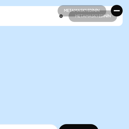
METAMASK'I EDİNİN
METAMASK'I EDİNİN
METAMASK'I EDİNİN
METAMASK'I EDİNİN