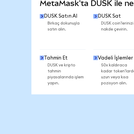
MetaMask'ta DUSK ile nele
DUSK Satın Al
DUSK Sat
Birkaç dokunuşla
DUSK coin'lerinizi
satın alın.
nakde çevirin.
Tahmin Et
Vadeli İşlemler
DUSK ve kripto
50x kaldıraca
tahmin
kadar token'lard
piyasalarında işlem
uzun veya kısa
yapın.
pozisyon alın.