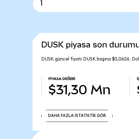
DUSK piyasa son durum
DUSK güncel fiyatı DUSK başına $0,0626. Do
PIYASA DEĞERI
İ
$31,30 Mn
DAHA FAZLA İSTATİSTİK GÖR
DAHA FAZLA İSTATİSTİK GÖR