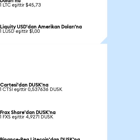
Doları'na
1 LTC eşittir $45,73
Liquity USD'dan Amerikan Doları'na
1 LUSD eşittir $1,00
Cartesi'dan DUSK'na
1 CTSI eşittir 0,537636 DUSK
Frax Share'dan DUSK'na
1 FXS eşittir 4,9271 DUSK
Binance-Peg Litecoin'dan DUSK'na