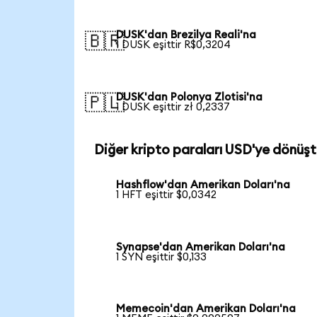
DUSK'dan Brezilya Reali'na
🇧🇷
1 DUSK eşittir R$0,3204
DUSK'dan Polonya Zlotisi'na
🇵🇱
1 DUSK eşittir zł 0,2337
Diğer kripto paraları USD'ye dönüşt
Hashflow'dan Amerikan Doları'na
1 HFT eşittir $0,0342
Synapse'dan Amerikan Doları'na
1 SYN eşittir $0,133
Memecoin'dan Amerikan Doları'na