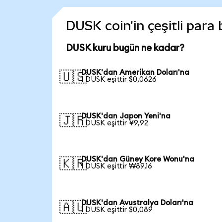
DUSK coin'in çeşitli para
DUSK kuru bugün ne kadar?
DUSK'dan Amerikan Doları'na
🇺🇸
1 DUSK eşittir $0,0626
DUSK'dan Japon Yeni'na
🇯🇵
1 DUSK eşittir ¥9,92
DUSK'dan Güney Kore Wonu'na
🇰🇷
1 DUSK eşittir ₩89,16
DUSK'dan Avustralya Doları'na
🇦🇺
1 DUSK eşittir $0,089