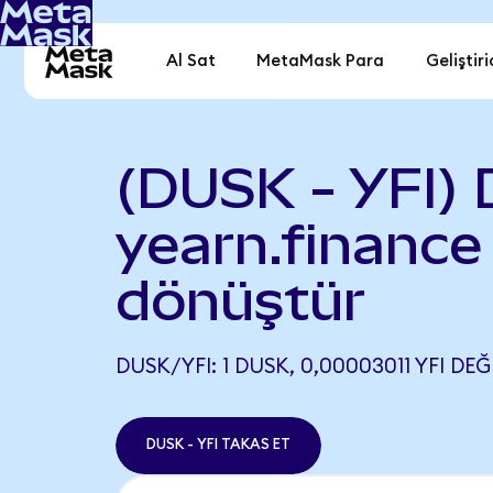
Al Sat
MetaMask Para
Geliştiri
(DUSK - YFI)
yearn.finance
dönüştür
DUSK/YFI: 1 DUSK, 0,00003011 YFI DEĞ
DUSK - YFI TAKAS ET