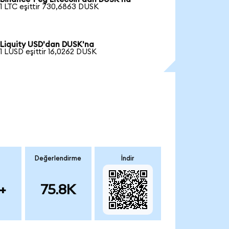
1 LTC eşittir 730,6863 DUSK
Liquity USD'dan DUSK'na
1 LUSD eşittir 16,0262 DUSK
Değerlendirme
İndir
+
75.8K