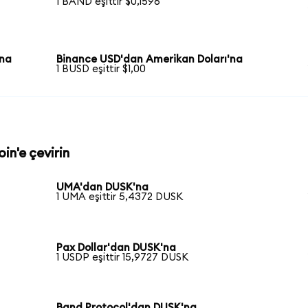
1 BAND eşittir $0,1596
'na
Binance USD'dan Amerikan Doları'na
1 BUSD eşittir $1,00
in'e çevirin
UMA'dan DUSK'na
1 UMA eşittir 5,4372 DUSK
Pax Dollar'dan DUSK'na
1 USDP eşittir 15,9727 DUSK
Band Protocol'dan DUSK'na