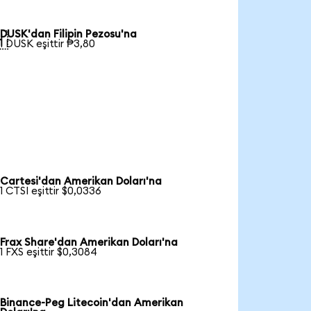
DUSK'dan Filipin Pezosu'na

1 DUSK eşittir ₱3,80
Cartesi'dan Amerikan Doları'na
1 CTSI eşittir $0,0336
Frax Share'dan Amerikan Doları'na
1 FXS eşittir $0,3084
Binance-Peg Litecoin'dan Amerikan