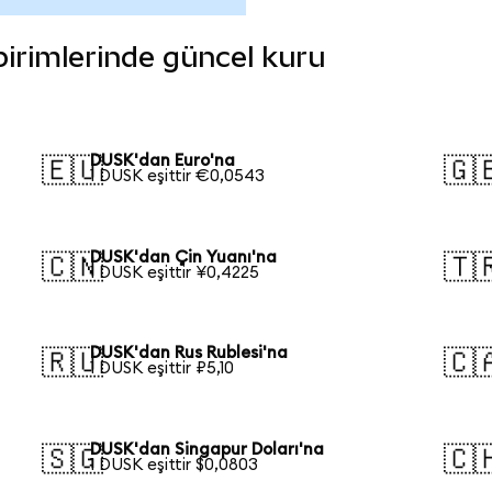
 birimlerinde güncel kuru
DUSK'dan Euro'na
🇪🇺
🇬
1 DUSK eşittir €0,0543
DUSK'dan Çin Yuanı'na
🇨🇳
🇹
1 DUSK eşittir ¥0,4225
DUSK'dan Rus Rublesi'na
🇷🇺
🇨
1 DUSK eşittir ₽5,10
DUSK'dan Singapur Doları'na
🇸🇬
🇨
1 DUSK eşittir $0,0803