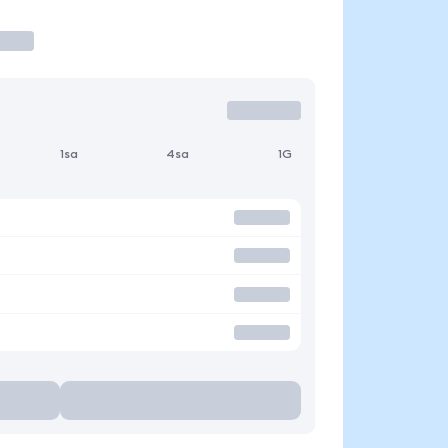
1sa
4sa
1G