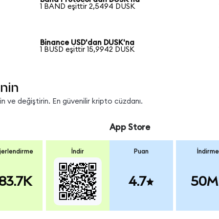
1 BAND eşittir 2,5494 DUSK
Binance USD'dan DUSK'na
1 BUSD eşittir 15,9942 DUSK
nin
 ve değiştirin. En güvenilir kripto cüzdanı.
App Store
erlendirme
İndir
Puan
İndirme
83.7K
4.7
50M