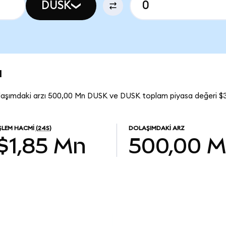
DUSK
u
laşımdaki arzı 500,00 Mn DUSK ve DUSK toplam piyasa değeri $3
ŞLEM HACMI
(24S)
DOLAŞIMDAKI ARZ
$1,85 Mn
500,00 