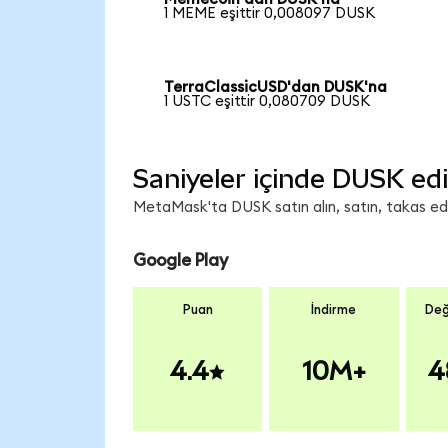
1 MEME eşittir 0,008097 DUSK
TerraClassicUSD'dan DUSK'na
1 USTC eşittir 0,080709 DUSK
Saniyeler içinde DUSK edi
MetaMask'ta DUSK satın alın, satın, takas edin
Google Play
Puan
İndirme
Değ
4.4
10M+
4