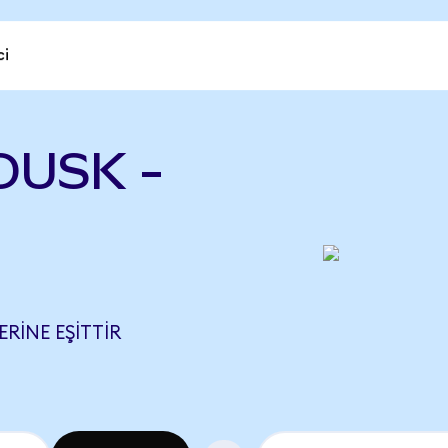
ci
 DUSK -
ERINE EŞITTIR