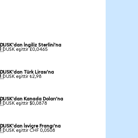
DUSK'dan İngiliz Sterlini'na

1 DUSK eşittir £0,0465
DUSK'dan Türk Lirası'na

1 DUSK eşittir ₺2,98
DUSK'dan Kanada Doları'na

1 DUSK eşittir $0,0878
DUSK'dan İsviçre Frangı'na

1 DUSK eşittir CHF 0,0508