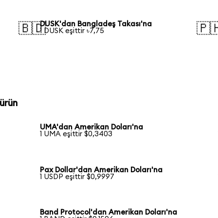
DUSK'dan Bangladeş Takası'na
🇧🇩
🇵
1 DUSK eşittir ৳7,75
ürün
UMA'dan Amerikan Doları'na
1 UMA eşittir $0,3403
Pax Dollar'dan Amerikan Doları'na
1 USDP eşittir $0,9997
Band Protocol'dan Amerikan Doları'na