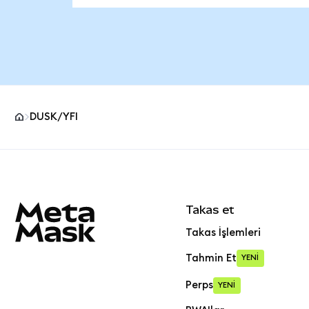
DUSK/YFI
MetaMask site alt bilgisi
Takas et
Takas İşlemleri
Tahmin Et
YENİ
Perps
YENİ