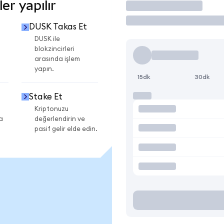
r yapılır
İşlem Yap
DUSK Takas Et
DUSK ile
blokzincirleri
arasında işlem
yapın.
15dk
30dk
Stake Et
Kriptonuzu
a
değerlendirin ve
pasif gelir elde edin.