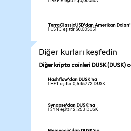
1 MEME eşittir $0,000507
TerraClassicUSD'dan Amerikan Doları
1 USTC eşittir $0,005051
Diğer kurları keşfedin
Diğer kripto coinleri DUSK (DUSK) co
Hashflow'dan DUSK'na
1 HFT eşittir 0,545772 DUSK
Synapse'dan DUSK'na
1 SYN eşittir 2,1253 DUSK
Memecoin'dan DUSK'na