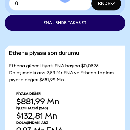
RNDR
ENA - RNDR TAKAS ET
Ethena piyasa son durumu
Ethena güncel fiyatı ENA başına $0,0898.
Dolaşımdaki arzı 9,83 Mr ENA ve Ethena toplam
piyasa değeri $881,99 Mn .
PIYASA DEĞERI
$881,99 Mn
İŞLEM HACMI
(24S)
$132,81 Mn
DOLAŞIMDAKI ARZ