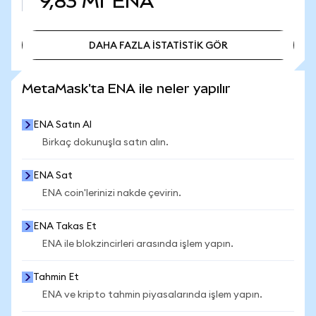
9,83 Mr
ENA
DAHA FAZLA İSTATİSTİK GÖR
DAHA FAZLA İSTATİSTİK GÖR
MetaMask'ta ENA ile neler yapılır
ENA Satın Al
Birkaç dokunuşla satın alın.
ENA Sat
ENA coin'lerinizi nakde çevirin.
ENA Takas Et
ENA ile blokzincirleri arasında işlem yapın.
Tahmin Et
ENA ve kripto tahmin piyasalarında işlem yapın.