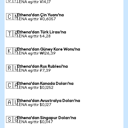
🇯🇵
1 ENA eşittir ¥14,17
Ethena'dan Çin Yuanı'na
🇨🇳
1 ENA eşittir ¥0,6057
Ethena'dan Türk Lirası'na
🇹🇷
1 ENA eşittir ₺4,28
Ethena'dan Güney Kore Wonu'na
🇰🇷
1 ENA eşittir ₩126,39
Ethena'dan Rus Rublesi'na
🇷🇺
1 ENA eşittir ₽7,39
Ethena'dan Kanada Doları'na
🇨🇦
1 ENA eşittir $0,1252
Ethena'dan Avustralya Doları'na
🇦🇺
1 ENA eşittir $0,127
Ethena'dan Singapur Doları'na
🇸🇬
1 ENA eşittir $0,1147