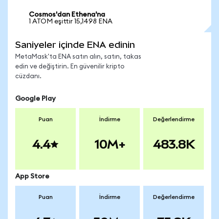
Cosmos'dan Ethena'na
1 ATOM eşittir 15,1498 ENA
Saniyeler içinde ENA edinin
MetaMask'ta ENA satın alın, satın, takas
edin ve değiştirin. En güvenilir kripto
cüzdanı.
Google Play
Puan
İndirme
Değerlendirme
4.4
10M+
483.8K
App Store
Puan
İndirme
Değerlendirme