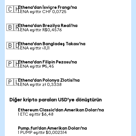
Ethena'dan İsviçre Frangı'na
🇨🇭
1 ENA eşittir CHF 0,0725
Ethena'dan Brezilya Reali'na
🇧🇷
1 ENA eşittir R$0,4576
Ethena'dan Bangladeş Takası'na
🇧🇩
1 ENA eşittir ৳11,11
Ethena'dan Filipin Pezosu'na
🇵🇭
1 ENA eşittir ₱5,45
Ethena'dan Polonya Zlotisi'na
🇵🇱
1 ENA eşittir zł 0,3338
Diğer kripto paraları USD'ye dönüştürün
Ethereum Classic'dan Amerikan Doları'na
1 ETC eşittir $6,48
Pump.fun'dan Amerikan Doları'na
1 PUMP eşittir $0,002314