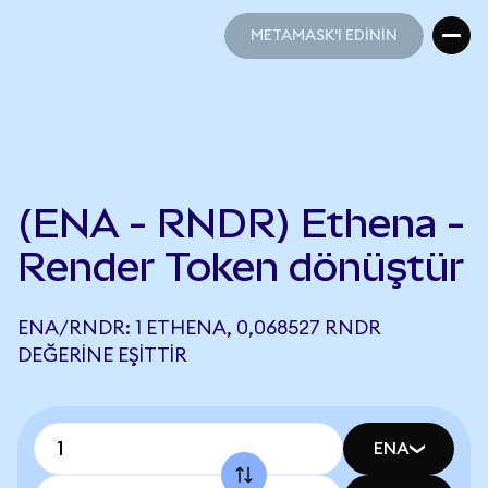
METAMASK'I EDİNİN
METAMASK'I EDİNİN
(ENA - RNDR) Ethena -
Render Token dönüştür
ENA/RNDR: 1 ETHENA, 0,068527 RNDR
DEĞERINE EŞITTIR
ENA