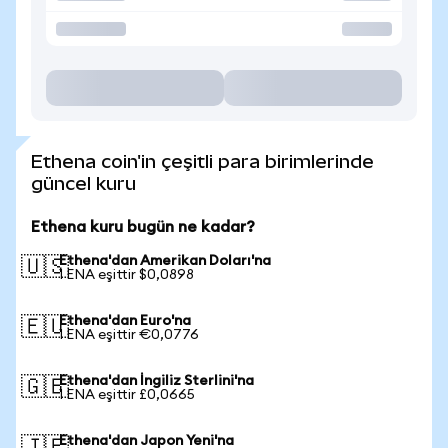
Ethena coin'in çeşitli para birimlerinde
güncel kuru
Ethena kuru bugün ne kadar?
Ethena'dan Amerikan Doları'na
🇺🇸
1 ENA eşittir $0,0898
Ethena'dan Euro'na
🇪🇺
1 ENA eşittir €0,0776
Ethena'dan İngiliz Sterlini'na
🇬🇧
1 ENA eşittir £0,0665
Ethena'dan Japon Yeni'na