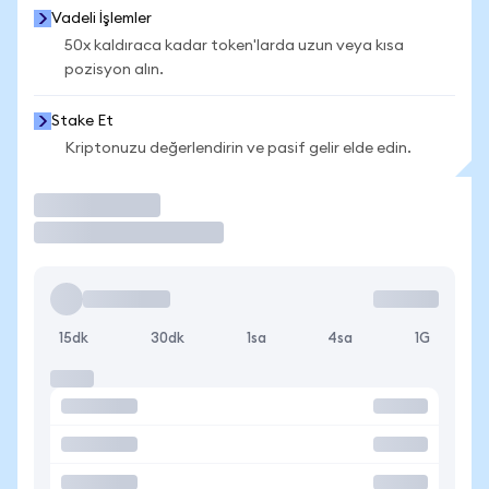
Vadeli İşlemler
50x kaldıraca kadar token'larda uzun veya kısa
pozisyon alın.
Stake Et
Kriptonuzu değerlendirin ve pasif gelir elde edin.
İşlem Yap
15dk
30dk
1sa
4sa
1G