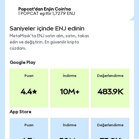
Popcat'dan Enjin Coin'na
1 POPCAT eşittir 1,7279 ENJ
Saniyeler içinde ENJ edinin
MetaMask'ta ENJ satın alın, satın, takas
edin ve değiştirin. En güvenilir kripto
cüzdanı.
Google Play
Puan
İndirme
Değerlendirme
4.4
10M+
483.9K
App Store
Puan
İndirme
Değerlendirme