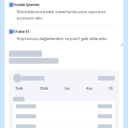
Vadeli İşlemler
50x kaldıraca kadar token'larda uzun veya kısa
pozisyon alın.
Stake Et
Kriptonuzu değerlendirin ve pasif gelir elde edin.
İşlem Yap
15dk
30dk
1sa
4sa
1G