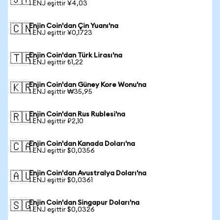
🇯🇵
1 ENJ eşittir ¥4,03
Enjin Coin'dan Çin Yuanı'na
🇨🇳
1 ENJ eşittir ¥0,1723
Enjin Coin'dan Türk Lirası'na
🇹🇷
1 ENJ eşittir ₺1,22
Enjin Coin'dan Güney Kore Wonu'na
🇰🇷
1 ENJ eşittir ₩35,95
Enjin Coin'dan Rus Rublesi'na
🇷🇺
1 ENJ eşittir ₽2,10
Enjin Coin'dan Kanada Doları'na
🇨🇦
1 ENJ eşittir $0,0356
Enjin Coin'dan Avustralya Doları'na
🇦🇺
1 ENJ eşittir $0,0361
Enjin Coin'dan Singapur Doları'na
🇸🇬
1 ENJ eşittir $0,0326