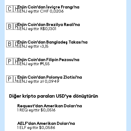
Enjin Coin'dan İsviçre Frangı'na
🇨🇭
1 ENJ eşittir CHF 0,0206
Enjin Coin'dan Brezilya Reali'na
🇧🇷
1 ENJ eşittir R$0,1301
Enjin Coin'dan Bangladeş Takası'na
🇧🇩
1 ENJ eşittir ৳3,15
Enjin Coin'dan Filipin Pezosu'na
🇵🇭
1 ENJ eşittir ₱1,55
Enjin Coin'dan Polonya Zlotisi'na
🇵🇱
1 ENJ eşittir zł 0,0949
Diğer kripto paraları USD'ye dönüştürün
Request'dan Amerikan Doları'na
1 REQ eşittir $0,0516
AELF'dan Amerikan Doları'na
1 ELF eşittir $0,0586