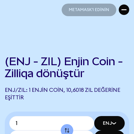
METAMASK'I EDİNİN
METAMASK'I EDİNİN
(ENJ - ZIL) Enjin Coin -
Zilliqa dönüştür
ENJ/ZIL: 1 ENJIN COIN, 10,6018 ZIL DEĞERINE
EŞITTIR
ENJ