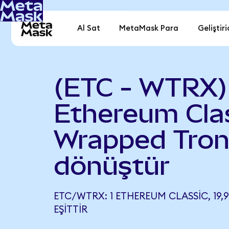
Al Sat
MetaMask Para
Geliştiri
(ETC - WTRX)
Ethereum Clas
Wrapped Tro
dönüştür
ETC/WTRX: 1 ETHEREUM CLASSIC, 19,
EŞITTIR