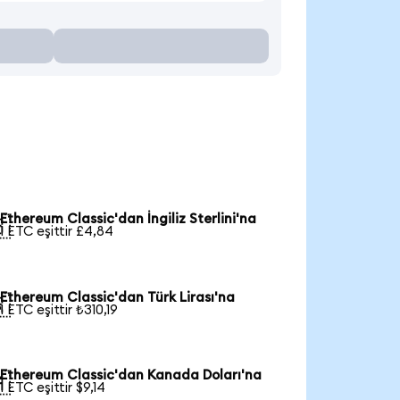
Ethereum Classic'dan İngiliz Sterlini'na

1 ETC eşittir £4,84
Ethereum Classic'dan Türk Lirası'na

1 ETC eşittir ₺310,19
Ethereum Classic'dan Kanada Doları'na

1 ETC eşittir $9,14