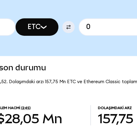
ETC
 son durumu
6,52. Dolaşımdaki arzı 157,75 Mn ETC ve Ethereum Classic toplam
ŞLEM HACMI
(24S)
DOLAŞIMDAKI ARZ
$28,05 Mn
157,75