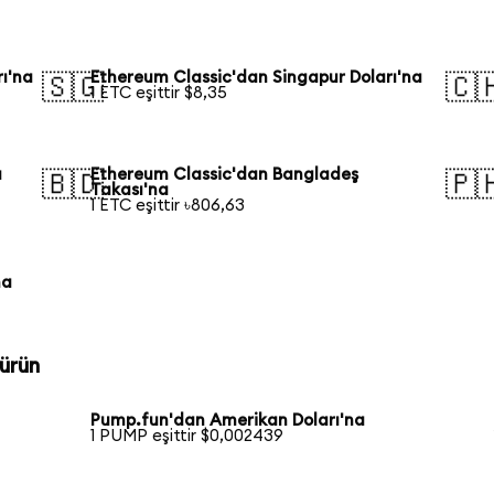
ı'na
Ethereum Classic'dan Singapur Doları'na
🇸🇬
🇨
1 ETC eşittir $8,35
a
Ethereum Classic'dan Bangladeş
🇧🇩
🇵
Takası'na
1 ETC eşittir ৳806,63
na
ürün
Pump.fun'dan Amerikan Doları'na
1 PUMP eşittir $0,002439