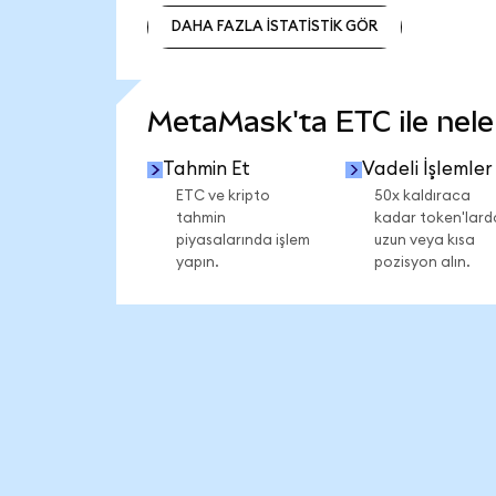
DAHA FAZLA İSTATİSTİK GÖR
DAHA FAZLA İSTATİSTİK GÖR
MetaMask'ta ETC ile neler
Tahmin Et
Vadeli İşlemler
ETC ve kripto
50x kaldıraca
tahmin
kadar token'lard
piyasalarında işlem
uzun veya kısa
yapın.
pozisyon alın.