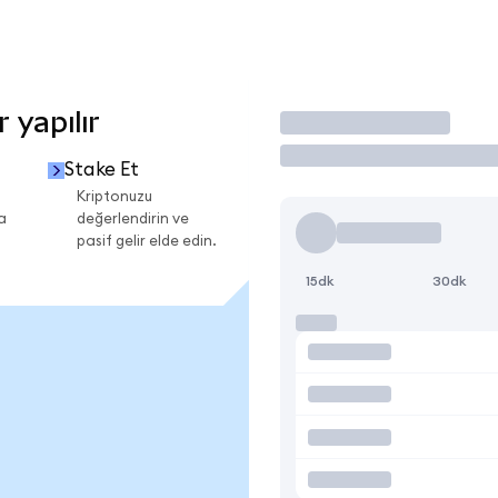
 yapılır
İşlem Yap
Stake Et
Kriptonuzu
a
değerlendirin ve
pasif gelir elde edin.
15dk
30dk