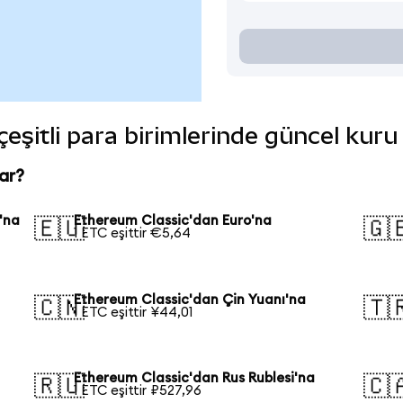
çeşitli para birimlerinde güncel kuru
ar?
'na
Ethereum Classic'dan Euro'na
🇪🇺
🇬
1 ETC eşittir €5,64
Ethereum Classic'dan Çin Yuanı'na
🇨🇳
🇹
1 ETC eşittir ¥44,01
Ethereum Classic'dan Rus Rublesi'na
🇷🇺
🇨
1 ETC eşittir ₽527,96