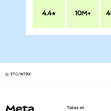
4.4
10M+
4
ETC/WTRX
MetaMask site alt bilgisi
Takas et