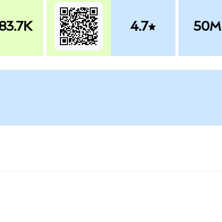
83.7K
4.7
50M