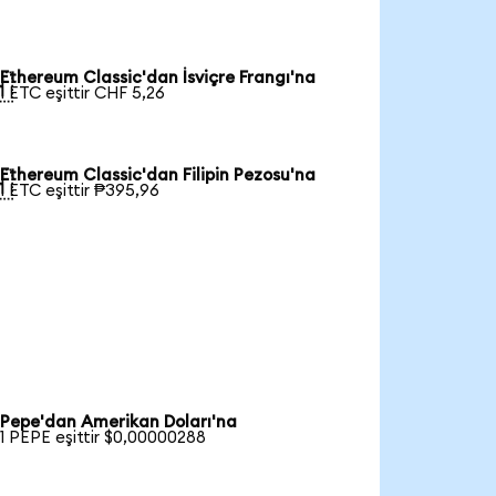
Ethereum Classic'dan İsviçre Frangı'na

1 ETC eşittir CHF 5,26
Ethereum Classic'dan Filipin Pezosu'na

1 ETC eşittir ₱395,96
Pepe'dan Amerikan Doları'na
1 PEPE eşittir $0,00000288