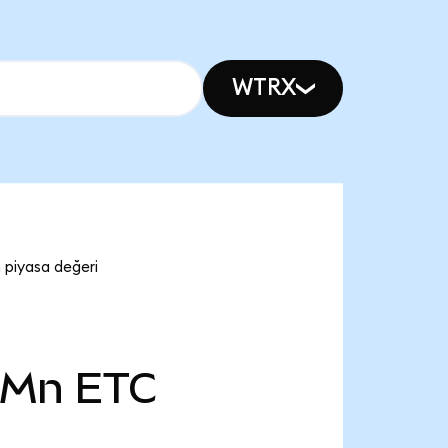
WTRX
 piyasa değeri
 Mn
ETC