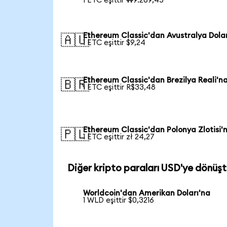
1 ETC eşittir ₩9.269,45
Ethereum Classic'dan Avustralya Dolar
🇦🇺
1 ETC eşittir $9,24
Ethereum Classic'dan Brezilya Reali'n
🇧🇷
1 ETC eşittir R$33,48
Ethereum Classic'dan Polonya Zlotisi'
🇵🇱
1 ETC eşittir zł 24,27
Diğer kripto paraları USD'ye dönüşt
Worldcoin'dan Amerikan Doları'na
1 WLD eşittir $0,3216