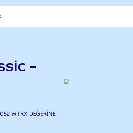
ci
sic -
n
9052 WTRX DEĞERINE