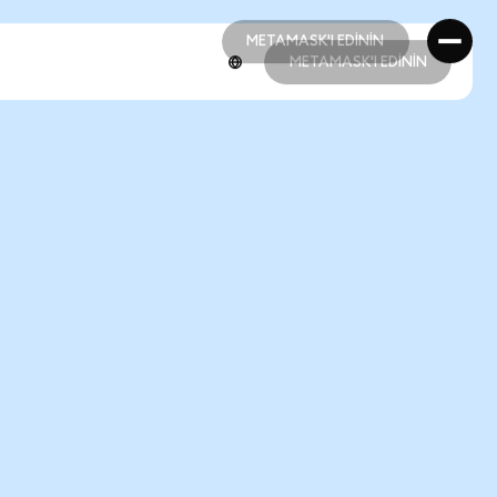
METAMASK'I EDİNİN
METAMASK'I EDİNİN
METAMASK'I EDİNİN
METAMASK'I EDİNİN