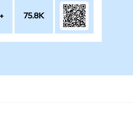
+
75.8K