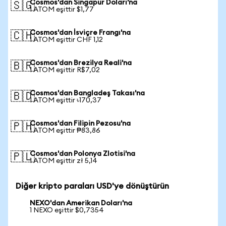
Cosmos'dan Singapur Doları'na
🇸🇬
1 ATOM eşittir $1,77
Cosmos'dan İsviçre Frangı'na
🇨🇭
1 ATOM eşittir CHF 1,12
Cosmos'dan Brezilya Reali'na
🇧🇷
1 ATOM eşittir R$7,02
Cosmos'dan Bangladeş Takası'na
🇧🇩
1 ATOM eşittir ৳170,37
Cosmos'dan Filipin Pezosu'na
🇵🇭
1 ATOM eşittir ₱83,86
Cosmos'dan Polonya Zlotisi'na
🇵🇱
1 ATOM eşittir zł 5,14
Diğer kripto paraları USD'ye dönüştürün
NEXO'dan Amerikan Doları'na
1 NEXO eşittir $0,7354