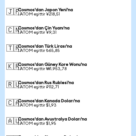
Cosmos'dan Japon Yeni'na
🇯🇵
1 ATOM eşittir ¥218,51
Cosmos'dan Çin Yuanı'na
🇨🇳
1 ATOM eşittir ¥9,31
Cosmos'dan Türk Lirası'na
🇹🇷
1 ATOM eşittir ₺65,85
Cosmos'dan Güney Kore Wonu'na
🇰🇷
1 ATOM eşittir ₩1.953,78
Cosmos'dan Rus Rublesi'na
🇷🇺
1 ATOM eşittir ₽112,71
Cosmos'dan Kanada Doları'na
🇨🇦
1 ATOM eşittir $1,93
Cosmos'dan Avustralya Doları'na
🇦🇺
1 ATOM eşittir $1,95