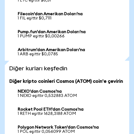
1 ETC eşittir $6,51
Filecoin'dan Amerikan Doları'na
1 FIL eşittir $0,7111
Pump.fun'dan Amerikan Doları'na
1 PUMP eşittir $0,00266
Arbitrum'dan Amerikan Doları'na
1 ARB eşittir $0,0785
Diğer kurları keşfedin
Diğer kripto coinleri Cosmos (ATOM) coin'e çevirin
NEXO'dan Cosmos'na
1 NEXO eşittir 0,532883 ATOM
Rocket Pool ETH'dan Cosmos'na
1 RETH eşittir 1628,3188 ATOM
Polygon Network Token'dan Cosmos'na
1 POL eşittir 0,056099 ATOM