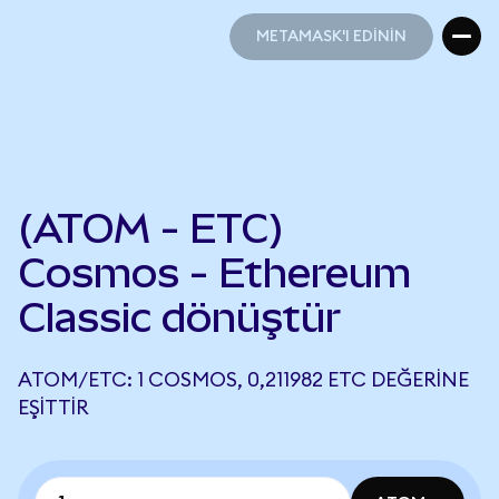
METAMASK'I EDİNİN
METAMASK'I EDİNİN
(ATOM - ETC)
Cosmos - Ethereum
Classic dönüştür
ATOM/ETC: 1 COSMOS, 0,211982 ETC DEĞERINE
EŞITTIR