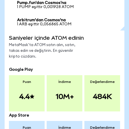
Pump.fun'dan Cosmos'na
1 PUMP eşittir 0,001928 ATOM
Arbitrum'dan Cosmos'na
1 ARB eşittir 0,056865 ATOM
Saniyeler içinde ATOM edinin
MetaMask'ta ATOM satın alın, satın,
takas edin ve değiştirin. En güvenilir
kripto cüzdanı.
Google Play
Puan
İndirme
Değerlendirme
4.4
10M+
484K
App Store
Puan
İndirme
Değerlendirme