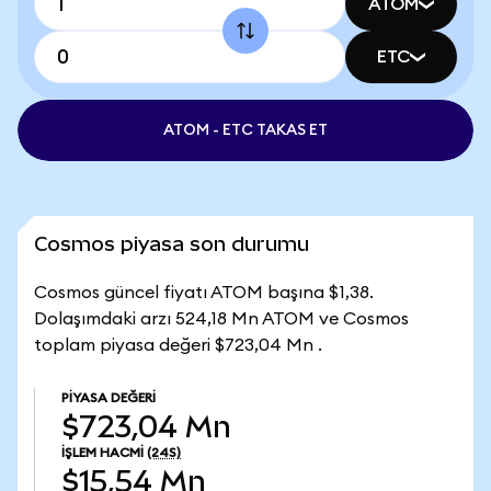
ATOM
ETC
ATOM - ETC TAKAS ET
Cosmos piyasa son durumu
Cosmos güncel fiyatı ATOM başına $1,38.
Dolaşımdaki arzı 524,18 Mn ATOM ve Cosmos
toplam piyasa değeri $723,04 Mn .
PIYASA DEĞERI
$723,04 Mn
İŞLEM HACMI
(24S)
$15,54 Mn