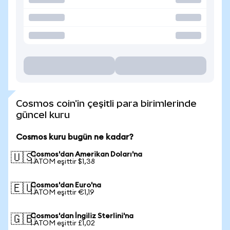
Cosmos coin'in çeşitli para birimlerinde
güncel kuru
Cosmos kuru bugün ne kadar?
Cosmos'dan Amerikan Doları'na
🇺🇸
1 ATOM eşittir $1,38
Cosmos'dan Euro'na
🇪🇺
1 ATOM eşittir €1,19
Cosmos'dan İngiliz Sterlini'na
🇬🇧
1 ATOM eşittir £1,02