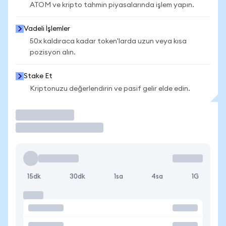
ATOM ve kripto tahmin piyasalarında işlem yapın.
Vadeli İşlemler
50x kaldıraca kadar token'larda uzun veya kısa
pozisyon alın.
Stake Et
Kriptonuzu değerlendirin ve pasif gelir elde edin.
İşlem Yap
15dk
30dk
1sa
4sa
1G