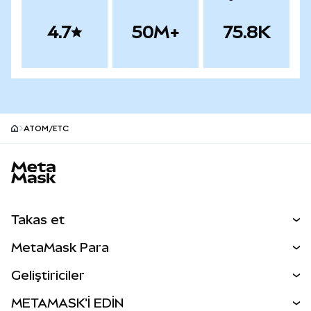
4.7
50M+
75.8K
ATOM/ETC
MetaMask site alt bilgisi
Takas et
Takas İşlemleri
MetaMask Para
Tahmin Et
YENİ
Kripto Al
Geliştiriciler
Perps
YENİ
MetaMask Kart
Dökümantasyon
METAMASK'İ EDİN
RWA'lar