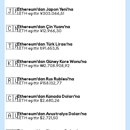
Ethereum'dan Japon Yeni'na
🇯🇵
1 ETH eşittir ¥303.066,51
Ethereum'dan Çin Yuanı'na
🇨🇳
1 ETH eşittir ¥12.966,30
Ethereum'dan Türk Lirası'na
🇹🇷
1 ETH eşittir ₺91.653,15
Ethereum'dan Güney Kore Wonu'na
🇰🇷
1 ETH eşittir ₩2.708.908,92
Ethereum'dan Rus Rublesi'na
🇷🇺
1 ETH eşittir ₽158.132,77
Ethereum'dan Kanada Doları'na
🇨🇦
1 ETH eşittir $2.680,26
Ethereum'dan Avustralya Doları'na
🇦🇺
1 ETH eşittir $2.721,50