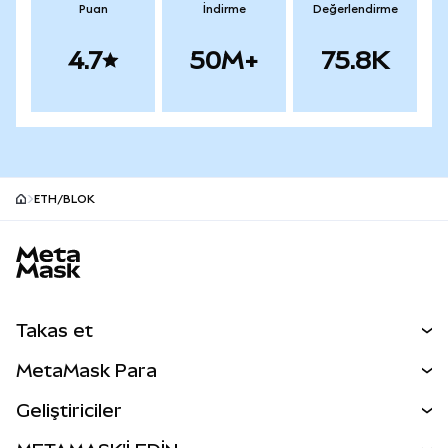
Puan
İndirme
Değerlendirme
4.7
50M+
75.8K
ETH/BLOK
MetaMask site alt bilgisi
Takas et
Takas İşlemleri
MetaMask Para
Tahmin Et
YENİ
Kripto Al
Geliştiriciler
Perps
YENİ
MetaMask Kart
Dökümantasyon