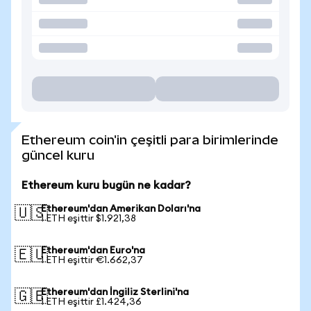
Ethereum coin'in çeşitli para birimlerinde
güncel kuru
Ethereum kuru bugün ne kadar?
Ethereum'dan Amerikan Doları'na
🇺🇸
1 ETH eşittir $1.921,38
Ethereum'dan Euro'na
🇪🇺
1 ETH eşittir €1.662,37
Ethereum'dan İngiliz Sterlini'na
🇬🇧
1 ETH eşittir £1.424,36