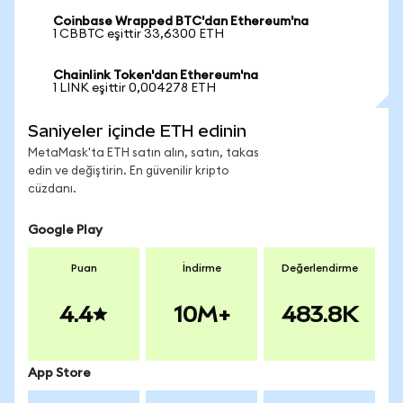
Coinbase Wrapped BTC'dan Ethereum'na
1 CBBTC eşittir 33,6300 ETH
Chainlink Token'dan Ethereum'na
1 LINK eşittir 0,004278 ETH
Saniyeler içinde ETH edinin
MetaMask'ta ETH satın alın, satın, takas
edin ve değiştirin. En güvenilir kripto
cüzdanı.
Google Play
Puan
İndirme
Değerlendirme
4.4
10M+
483.8K
App Store