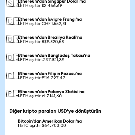
Ethereum'dan Singapur Doları'na
🇸🇬
1 ETH eşittir $2.456,69
Ethereum'dan İsviçre Frangı'na
🇨🇭
1 ETH eşittir CHF 1.552,81
Ethereum'dan Brezilya Reali'na
🇧🇷
1 ETH eşittir R$9.820,58
Ethereum'dan Bangladeş Takası'na
🇧🇩
1 ETH eşittir ৳237.821,39
Ethereum'dan Filipin Pezosu'na
🇵🇭
1 ETH eşittir ₱116.797,47
Ethereum'dan Polonya Zlotisi'na
🇵🇱
1 ETH eşittir zł 7.141,60
Diğer kripto paraları USD'ye dönüştürün
Bitcoin'dan Amerikan Doları'na
1 BTC eşittir $64.703,00