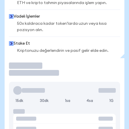
ETH ve kripto tahmin piyasalarında işlem yapın.
Vadeli İşlemler
50x kaldıraca kadar token'larda uzun veya kısa
pozisyon alın.
Stake Et
Kriptonuzu değerlendirin ve pasif gelir elde edin.
İşlem Yap
15dk
30dk
1sa
4sa
1G