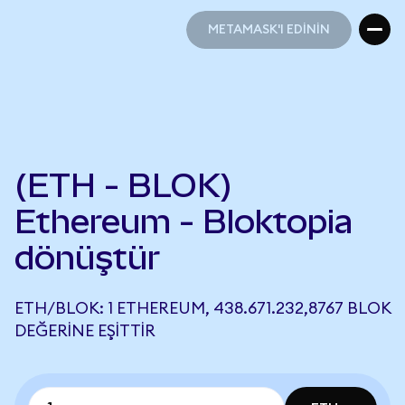
METAMASK'I EDİNİN
METAMASK'I EDİNİN
(ETH - BLOK)
Ethereum - Bloktopia
dönüştür
ETH/BLOK: 1 ETHEREUM, 438.671.232,8767 BLOK
DEĞERINE EŞITTIR