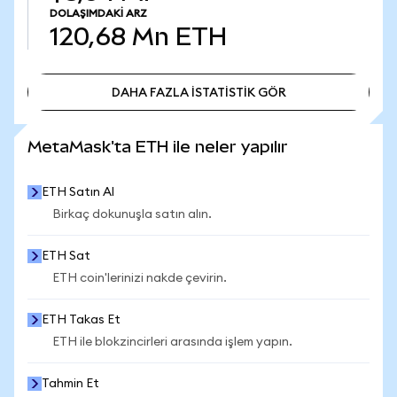
DOLAŞIMDAKI ARZ
120,68 Mn
ETH
DAHA FAZLA İSTATİSTİK GÖR
DAHA FAZLA İSTATİSTİK GÖR
MetaMask'ta ETH ile neler yapılır
ETH Satın Al
Birkaç dokunuşla satın alın.
ETH Sat
ETH coin'lerinizi nakde çevirin.
ETH Takas Et
ETH ile blokzincirleri arasında işlem yapın.
Tahmin Et