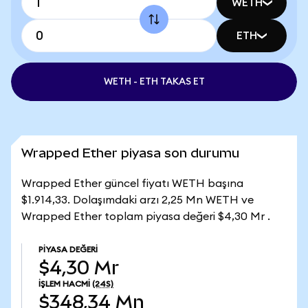
WETH
ETH
WETH - ETH TAKAS ET
Wrapped Ether piyasa son durumu
Wrapped Ether güncel fiyatı WETH başına
$1.914,33. Dolaşımdaki arzı 2,25 Mn WETH ve
Wrapped Ether toplam piyasa değeri $4,30 Mr .
PIYASA DEĞERI
$4,30 Mr
İŞLEM HACMI
(24S)
$348,34 Mn