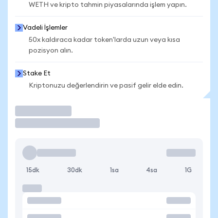
WETH ve kripto tahmin piyasalarında işlem yapın.
Vadeli İşlemler
50x kaldıraca kadar token'larda uzun veya kısa
pozisyon alın.
Stake Et
Kriptonuzu değerlendirin ve pasif gelir elde edin.
İşlem Yap
15dk
30dk
1sa
4sa
1G