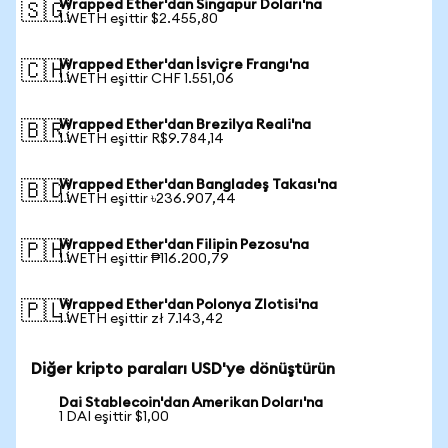
Wrapped Ether'dan Singapur Doları'na
🇸🇬
1 WETH eşittir $2.455,80
Wrapped Ether'dan İsviçre Frangı'na
🇨🇭
1 WETH eşittir CHF 1.551,06
Wrapped Ether'dan Brezilya Reali'na
🇧🇷
1 WETH eşittir R$9.784,14
Wrapped Ether'dan Bangladeş Takası'na
🇧🇩
1 WETH eşittir ৳236.907,44
Wrapped Ether'dan Filipin Pezosu'na
🇵🇭
1 WETH eşittir ₱116.200,79
Wrapped Ether'dan Polonya Zlotisi'na
🇵🇱
1 WETH eşittir zł 7.143,42
Diğer kripto paraları USD'ye dönüştürün
Dai Stablecoin'dan Amerikan Doları'na
1 DAI eşittir $1,00