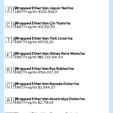
Wrapped Ether'dan Japon Yeni'na
🇯🇵
1 WETH eşittir ¥302.866,11
Wrapped Ether'dan Çin Yuanı'na
🇨🇳
1 WETH eşittir ¥12.921,92
Wrapped Ether'dan Türk Lirası'na
🇹🇷
1 WETH eşittir ₺91.112,20
Wrapped Ether'dan Güney Kore Wonu'na
🇰🇷
1 WETH eşittir ₩2.722.841,43
Wrapped Ether'dan Rus Rublesi'na
🇷🇺
1 WETH eşittir ₽156.037,39
Wrapped Ether'dan Kanada Doları'na
🇨🇦
1 WETH eşittir $2.684,07
Wrapped Ether'dan Avustralya Doları'na
🇦🇺
1 WETH eşittir $2.718,58