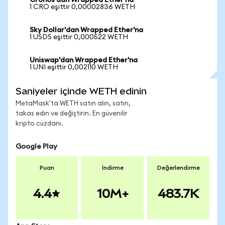
Cronos'dan Wrapped Ether'na
1 CRO eşittir 0,00002836 WETH
Sky Dollar'dan Wrapped Ether'na
1 USDS eşittir 0,000522 WETH
Uniswap'dan Wrapped Ether'na
1 UNI eşittir 0,002110 WETH
Saniyeler içinde WETH edinin
MetaMask'ta WETH satın alın, satın,
takas edin ve değiştirin. En güvenilir
kripto cüzdanı.
Google Play
Puan
İndirme
Değerlendirme
4.4
10M+
483.7K