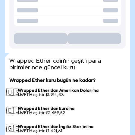
Wrapped Ether coin'in çeşitli para
birimlerinde güncel kuru
Wrapped Ether kuru bugün ne kadar?
Wrapped Ether'dan Amerikan Doları'na
🇺🇸
1 WETH eşittir $1.914,33
Wrapped Ether'dan Euro'na
🇪🇺
1 WETH eşittir €1.659,52
Wrapped Ether'dan İngiliz Sterlini'na
🇬🇧
1 WETH eşittir £1.421,61