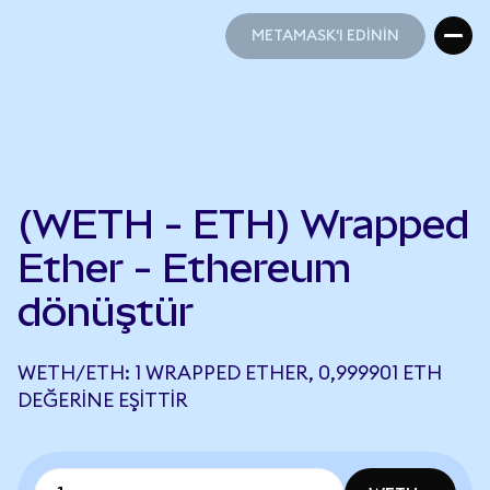
METAMASK'I EDİNİN
METAMASK'I EDİNİN
(WETH - ETH) Wrapped
Ether - Ethereum
dönüştür
WETH/ETH: 1 WRAPPED ETHER, 0,999901 ETH
DEĞERINE EŞITTIR