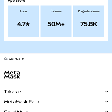
App Store
Puan
İndirme
Değerlendirme
4.7
50M+
75.8K
WETH/ETH
MetaMask site alt bilgisi
Takas et
Takas İşlemleri
MetaMask Para
Tahmin Et
YENİ
Kripto Al
Geliştiriciler