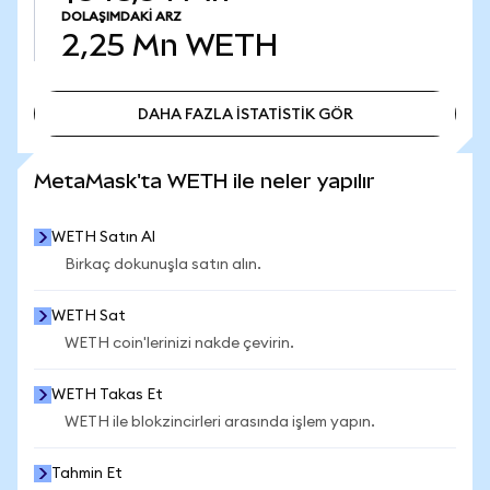
DOLAŞIMDAKI ARZ
2,25 Mn
WETH
DAHA FAZLA İSTATİSTİK GÖR
DAHA FAZLA İSTATİSTİK GÖR
MetaMask'ta WETH ile neler yapılır
WETH Satın Al
Birkaç dokunuşla satın alın.
WETH Sat
WETH coin'lerinizi nakde çevirin.
WETH Takas Et
WETH ile blokzincirleri arasında işlem yapın.
Tahmin Et