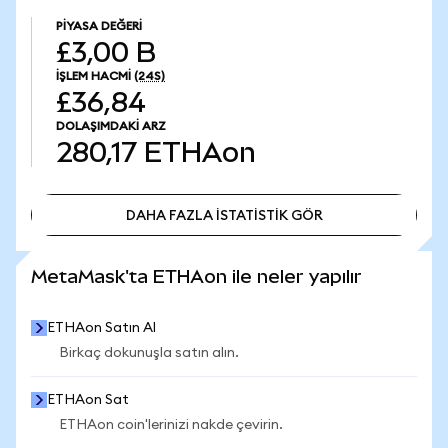
PIYASA DEĞERI
£3,00 B
İŞLEM HACMI
(24S)
£36,84
DOLAŞIMDAKI ARZ
280,17
ETHAon
DAHA FAZLA İSTATİSTİK GÖR
DAHA FAZLA İSTATİSTİK GÖR
MetaMask'ta ETHAon ile neler yapılır
ETHAon Satın Al
Birkaç dokunuşla satın alın.
ETHAon Sat
ETHAon coin'lerinizi nakde çevirin.