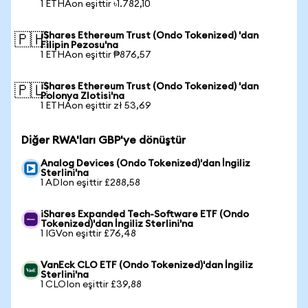
1 ETHAon eşittir ৳1.782,10
iShares Ethereum Trust (Ondo Tokenized) 'dan
🇵🇭
Filipin Pezosu'na
1 ETHAon eşittir ₱876,57
iShares Ethereum Trust (Ondo Tokenized) 'dan
🇵🇱
Polonya Zlotisi'na
1 ETHAon eşittir zł 53,69
Diğer RWA'ları GBP'ye dönüştür
Analog Devices (Ondo Tokenized)'dan İngiliz
Sterlini'na
1 ADIon eşittir £288,58
iShares Expanded Tech-Software ETF (Ondo
Tokenized)'dan İngiliz Sterlini'na
1 IGVon eşittir £76,48
VanEck CLO ETF (Ondo Tokenized)'dan İngiliz
Sterlini'na
1 CLOIon eşittir £39,88