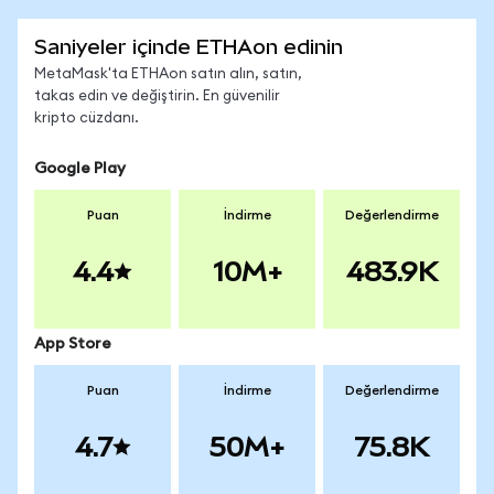
Saniyeler içinde ETHAon edinin
MetaMask'ta ETHAon satın alın, satın,
takas edin ve değiştirin. En güvenilir
kripto cüzdanı.
Google Play
Puan
İndirme
Değerlendirme
4.4
10M+
483.9K
App Store
Puan
İndirme
Değerlendirme
4.7
50M+
75.8K