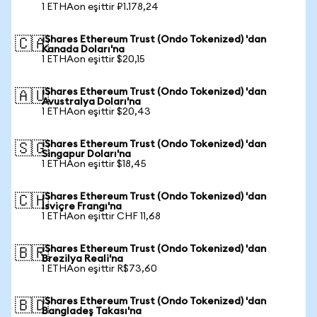
1 ETHAon eşittir ₽1.178,24
iShares Ethereum Trust (Ondo Tokenized) 'dan
🇨🇦
Kanada Doları'na
1 ETHAon eşittir $20,15
iShares Ethereum Trust (Ondo Tokenized) 'dan
🇦🇺
Avustralya Doları'na
1 ETHAon eşittir $20,43
iShares Ethereum Trust (Ondo Tokenized) 'dan
🇸🇬
Singapur Doları'na
1 ETHAon eşittir $18,45
iShares Ethereum Trust (Ondo Tokenized) 'dan
🇨🇭
İsviçre Frangı'na
1 ETHAon eşittir CHF 11,68
iShares Ethereum Trust (Ondo Tokenized) 'dan
🇧🇷
Brezilya Reali'na
1 ETHAon eşittir R$73,60
iShares Ethereum Trust (Ondo Tokenized) 'dan
🇧🇩
Bangladeş Takası'na