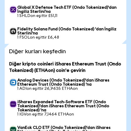
Global X Defense Tech ETF (Ondo Tokenized)'dan
İngiliz Sterlini'na
1 SHLDon eşittir £51,11
Fidelity Solana Fund (Ondo Tokenized) 'dan İngiliz
Sterlini'na
1 FSOLon eşittir £6,48
Diğer kurları keşfedin
Diğer kripto coinleri iShares Ethereum Trust (Ondo
Tokenized) (ETHAon) coin'e çevirin
Analog Devices (Ondo Tokenized)'dan iShares
Ethereum Trust (Ondo Tokenized) 'na
1 ADIon eşittir 26,9635 ETHAon
iShares Expanded Tech-Software ETF (Ondo
Tokenized)'dan iShares Ethereum Trust (Ondo
Tokenized) 'na
1 IGVon eşittir 7,1464 ETHAon
VanEck CLO ETF (Ondo Tokenized)'dan iShares