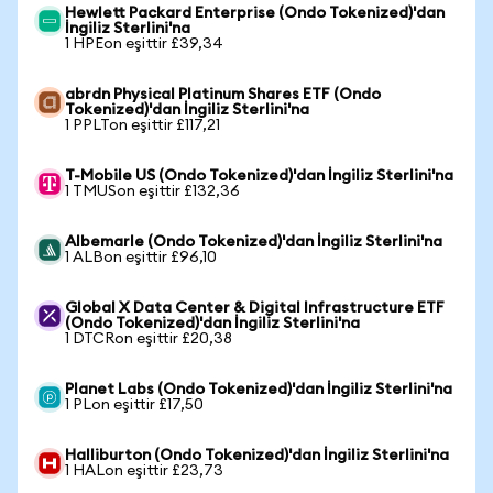
Hewlett Packard Enterprise (Ondo Tokenized)'dan
İngiliz Sterlini'na
1 HPEon eşittir £39,34
abrdn Physical Platinum Shares ETF (Ondo
Tokenized)'dan İngiliz Sterlini'na
1 PPLTon eşittir £117,21
T-Mobile US (Ondo Tokenized)'dan İngiliz Sterlini'na
1 TMUSon eşittir £132,36
Albemarle (Ondo Tokenized)'dan İngiliz Sterlini'na
1 ALBon eşittir £96,10
Global X Data Center & Digital Infrastructure ETF
(Ondo Tokenized)'dan İngiliz Sterlini'na
1 DTCRon eşittir £20,38
Planet Labs (Ondo Tokenized)'dan İngiliz Sterlini'na
1 PLon eşittir £17,50
Halliburton (Ondo Tokenized)'dan İngiliz Sterlini'na
1 HALon eşittir £23,73