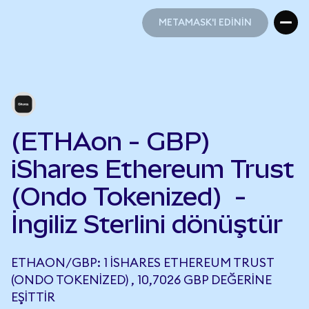
METAMASK'I EDİNİN
METAMASK'I EDİNİN
(ETHAon - GBP)
iShares Ethereum Trust
(Ondo Tokenized) -
İngiliz Sterlini dönüştür
ETHAON/GBP: 1 ISHARES ETHEREUM TRUST
(ONDO TOKENIZED) , 10,7026 GBP DEĞERINE
EŞITTIR