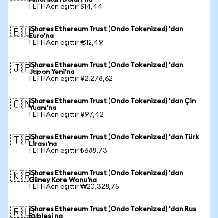
Amerikan Doları'na
1 ETHAon eşittir $14,44
iShares Ethereum Trust (Ondo Tokenized) 'dan
🇪🇺
Euro'na
1 ETHAon eşittir €12,49
iShares Ethereum Trust (Ondo Tokenized) 'dan
🇯🇵
Japon Yeni'na
1 ETHAon eşittir ¥2.278,62
iShares Ethereum Trust (Ondo Tokenized) 'dan Çin
🇨🇳
Yuanı'na
1 ETHAon eşittir ¥97,42
iShares Ethereum Trust (Ondo Tokenized) 'dan Türk
🇹🇷
Lirası'na
1 ETHAon eşittir ₺688,73
iShares Ethereum Trust (Ondo Tokenized) 'dan
🇰🇷
Güney Kore Wonu'na
1 ETHAon eşittir ₩20.328,75
iShares Ethereum Trust (Ondo Tokenized) 'dan Rus
🇷🇺
Rublesi'na