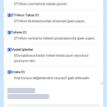
ETHAon coin'lerinizi nakde çevirin.
ETHAon Takas Et
ETHAon ile blokzincirleri arasında işlem yapın.
Tahmin Et
ETHAon ve kripto tahmin piyasalarında işlem yapın.
Vadeli İşlemler
50x kaldıraca kadar token'larda uzun veya kısa
pozisyon alın.
Stake Et
Kriptonuzu değerlendirin ve pasif gelir elde edin.
İşlem Yap