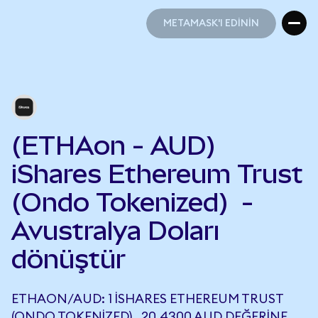
METAMASK'I EDİNİN
METAMASK'I EDİNİN
(ETHAon - AUD)
iShares Ethereum Trust
(Ondo Tokenized) -
Avustralya Doları
dönüştür
ETHAON/AUD: 1 ISHARES ETHEREUM TRUST
(ONDO TOKENIZED) , 20,4300 AUD DEĞERINE