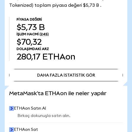
Tokenized) toplam piyasa değeri $5,73 B .
PIYASA DEĞERI
$5,73 B
İŞLEM HACMI
(24S)
$70,32
DOLAŞIMDAKI ARZ
280,17
ETHAon
DAHA FAZLA İSTATİSTİK GÖR
DAHA FAZLA İSTATİSTİK GÖR
MetaMask'ta ETHAon ile neler yapılır
ETHAon Satın Al
Birkaç dokunuşla satın alın.
ETHAon Sat