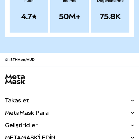
Puan
İndirme
Değerlendirme
4.7
50M+
75.8K
ETHAon/AUD
MetaMask site alt bilgisi
Takas et
Takas İşlemleri
MetaMask Para
Tahmin Et
YENİ
Kripto Al
Geliştiriciler
Perps
YENİ
MetaMask Kart
Dökümantasyon
METAMASK'İ EDİN