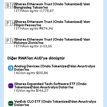
iShares Ethereum Trust (Ondo Tokenized) 'dan
🇧🇩
Bangladeş Takası'na
1 ETHAon eşittir ৳1.778,87
iShares Ethereum Trust (Ondo Tokenized) 'dan
🇵🇭
Filipin Pezosu'na
1 ETHAon eşittir ₱874,96
iShares Ethereum Trust (Ondo Tokenized) 'dan
🇵🇱
Polonya Zlotisi'na
1 ETHAon eşittir zł 53,55
Diğer RWA'ları AUD'ye dönüştür
Analog Devices (Ondo Tokenized)'dan Avustralya
Doları'na
1 ADIon eşittir $551,86
iShares Expanded Tech-Software ETF (Ondo
Tokenized)'dan Avustralya Doları'na
1 IGVon eşittir $146,27
VanEck CLO ETF (Ondo Tokenized)'dan Avustralya
Doları'na