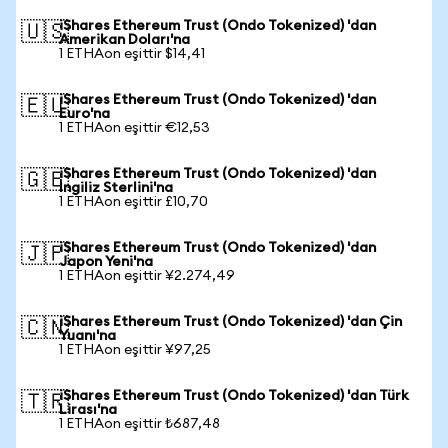
iShares Ethereum Trust (Ondo Tokenized) 'dan
🇺🇸
Amerikan Doları'na
1 ETHAon eşittir $14,41
iShares Ethereum Trust (Ondo Tokenized) 'dan
🇪🇺
Euro'na
1 ETHAon eşittir €12,53
iShares Ethereum Trust (Ondo Tokenized) 'dan
🇬🇧
İngiliz Sterlini'na
1 ETHAon eşittir £10,70
iShares Ethereum Trust (Ondo Tokenized) 'dan
🇯🇵
Japon Yeni'na
1 ETHAon eşittir ¥2.274,49
iShares Ethereum Trust (Ondo Tokenized) 'dan Çin
🇨🇳
Yuanı'na
1 ETHAon eşittir ¥97,25
iShares Ethereum Trust (Ondo Tokenized) 'dan Türk
🇹🇷
Lirası'na
1 ETHAon eşittir ₺687,48