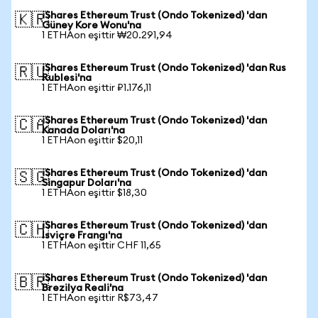
iShares Ethereum Trust (Ondo Tokenized) 'dan
🇰🇷
Güney Kore Wonu'na
1 ETHAon eşittir ₩20.291,94
iShares Ethereum Trust (Ondo Tokenized) 'dan Rus
🇷🇺
Rublesi'na
1 ETHAon eşittir ₽1.176,11
iShares Ethereum Trust (Ondo Tokenized) 'dan
🇨🇦
Kanada Doları'na
1 ETHAon eşittir $20,11
iShares Ethereum Trust (Ondo Tokenized) 'dan
🇸🇬
Singapur Doları'na
1 ETHAon eşittir $18,30
iShares Ethereum Trust (Ondo Tokenized) 'dan
🇨🇭
İsviçre Frangı'na
1 ETHAon eşittir CHF 11,65
iShares Ethereum Trust (Ondo Tokenized) 'dan
🇧🇷
Brezilya Reali'na
1 ETHAon eşittir R$73,47