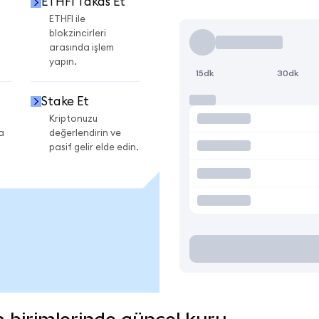
ETHFI Takas Et
ETHFI ile
blokzincirleri
arasında işlem
yapın.
15dk
30dk
Stake Et
Kriptonuzu
a
değerlendirin ve
pasif gelir elde edin.