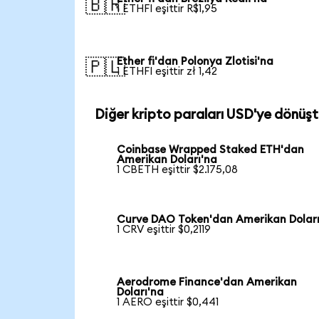
🇧🇷
1 ETHFI eşittir R$1,95
Ether fi'dan Polonya Zlotisi'na
🇵🇱
1 ETHFI eşittir zł 1,42
Diğer kripto paraları USD'ye dönüşt
Coinbase Wrapped Staked ETH'dan
Amerikan Doları'na
1 CBETH eşittir $2.175,08
Curve DAO Token'dan Amerikan Doları
1 CRV eşittir $0,2119
Aerodrome Finance'dan Amerikan
Doları'na
1 AERO eşittir $0,441