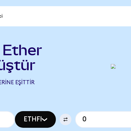
ci
 Ether
üştür
ERINE EŞITTIR
ETHFI