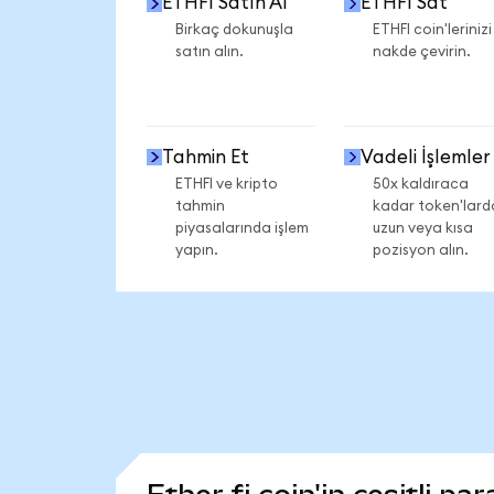
ETHFI Satın Al
ETHFI Sat
Birkaç dokunuşla
ETHFI coin'lerinizi
satın alın.
nakde çevirin.
Tahmin Et
Vadeli İşlemler
ETHFI ve kripto
50x kaldıraca
tahmin
kadar token'lard
piyasalarında işlem
uzun veya kısa
yapın.
pozisyon alın.