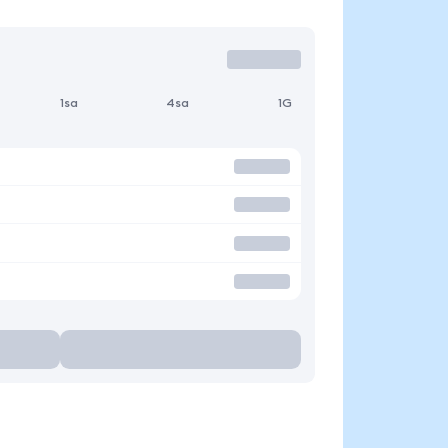
1sa
4sa
1G