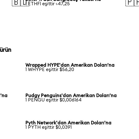
🇧🇩
🇵
1 ETHFI eşittir ৳47,25
ürün
Wrapped HYPE'dan Amerikan Doları'na
1 WHYPE eşittir $56,20
'na
Pudgy Penguins'dan Amerikan Doları'na
1 PENGU eşittir $0,006164
Pyth Network'dan Amerikan Doları'na
1 PYTH eşittir $0,0391