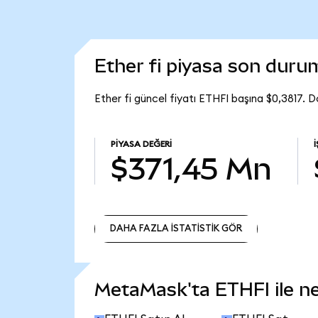
Ether fi piyasa son duru
Ether fi güncel fiyatı ETHFI başına $0,3817. 
PIYASA DEĞERI
$371,45 Mn
DAHA FAZLA İSTATİSTİK GÖR
DAHA FAZLA İSTATİSTİK GÖR
MetaMask'ta ETHFI ile nel