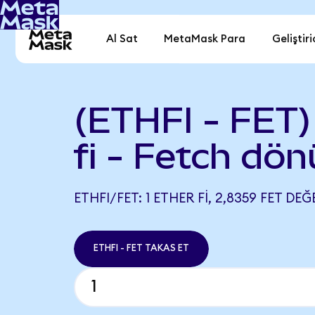
Al Sat
MetaMask Para
Geliştiri
(ETHFI - FET)
fi - Fetch dön
ETHFI/FET: 1 ETHER FI, 2,8359 FET DEĞ
ETHFI - FET TAKAS ET