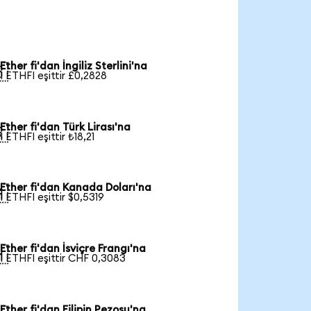
Ether fi'dan İngiliz Sterlini'na

1 ETHFI eşittir £0,2828
Ether fi'dan Türk Lirası'na

1 ETHFI eşittir ₺18,21
Ether fi'dan Kanada Doları'na

1 ETHFI eşittir $0,5319
Ether fi'dan İsviçre Frangı'na

1 ETHFI eşittir CHF 0,3083
Ether fi'dan Filipin Pezosu'na