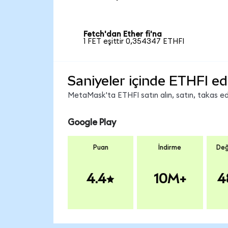
Fetch'dan Ether fi'na
1 FET eşittir 0,354347 ETHFI
Saniyeler içinde ETHFI ed
MetaMask'ta ETHFI satın alın, satın, takas edin
Google Play
Puan
İndirme
Değ
4.4
10M+
4