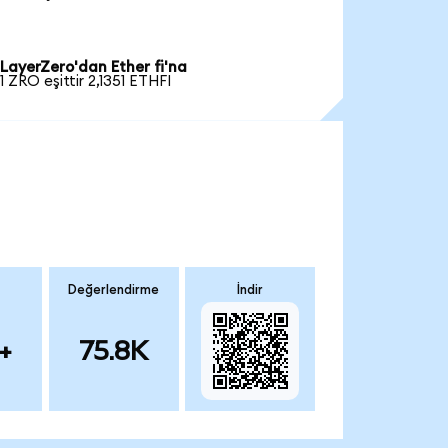
LayerZero'dan Ether fi'na
1 ZRO eşittir 2,1351 ETHFI
Değerlendirme
İndir
+
75.8K