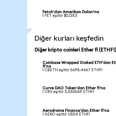
Fetch'dan Amerikan Doları'na
1 FET eşittir $0,1353
Diğer kurları keşfedin
Diğer kripto coinleri Ether fi (ETHFI)
Coinbase Wrapped Staked ETH'dan Et
fi'na
1 CBETH eşittir 5698,4467 ETHFI
Curve DAO Token'dan Ether fi'na
1 CRV eşittir 0,555069 ETHFI
Aerodrome Finance'dan Ether fi'na
1 AERO eşittir 1,1554 ETHFI