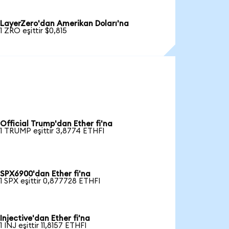
LayerZero'dan Amerikan Doları'na
1 ZRO eşittir $0,815
Official Trump'dan Ether fi'na
1 TRUMP eşittir 3,8774 ETHFI
SPX6900'dan Ether fi'na
1 SPX eşittir 0,877728 ETHFI
Injective'dan Ether fi'na
1 INJ eşittir 11,8157 ETHFI