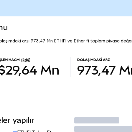
mu
Dolaşımdaki arzı 973,47 Mn ETHFI ve Ether fi toplam piyasa değer
İŞLEM HACMI
(24S)
DOLAŞIMDAKI ARZ
$29,64 Mn
973,47 M
er yapılır
İşlem Yap