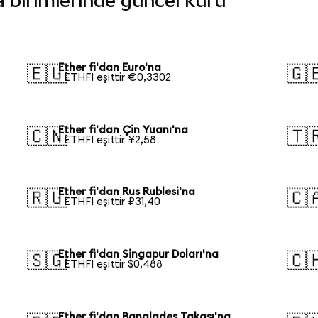
ara birimlerinde güncel kuru
Ether fi'dan Euro'na
🇪🇺
🇬
1 ETHFI eşittir €0,3302
Ether fi'dan Çin Yuanı'na
🇨🇳
🇹
1 ETHFI eşittir ¥2,58
Ether fi'dan Rus Rublesi'na
🇷🇺
🇨
1 ETHFI eşittir ₽31,40
Ether fi'dan Singapur Doları'na
🇸🇬
🇨
1 ETHFI eşittir $0,488
Ether fi'dan Bangladeş Takası'na