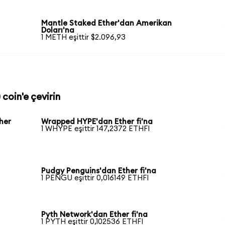
Mantle Staked Ether'dan Amerikan
Doları'na
1 METH eşittir $2.096,93
 coin'e çevirin
her
Wrapped HYPE'dan Ether fi'na
1 WHYPE eşittir 147,2372 ETHFI
Pudgy Penguins'dan Ether fi'na
1 PENGU eşittir 0,016149 ETHFI
Pyth Network'dan Ether fi'na
1 PYTH eşittir 0,102536 ETHFI