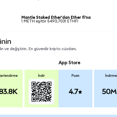
Mantle Staked Ether'dan Ether fi'na
1 METH eşittir 5493,7031 ETHFI
inin
 ve değiştirin. En güvenilir kripto cüzdanı.
App Store
erlendirme
İndir
Puan
İndirme
83.8K
4.7
50M