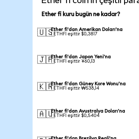
Ether fi coin'in çeşitli p
Ether fi kuru bugün ne kadar?
Ether fi'dan Amerikan Doları'na
🇺🇸
1 ETHFI eşittir $0,3817
Ether fi'dan Japon Yeni'na
🇯🇵
1 ETHFI eşittir ¥60,13
Ether fi'dan Güney Kore Wonu'na
🇰🇷
1 ETHFI eşittir ₩538,14
Ether fi'dan Avustralya Doları'na
🇦🇺
1 ETHFI eşittir $0,5404
Ether fi'dan Brezilya Reali'na