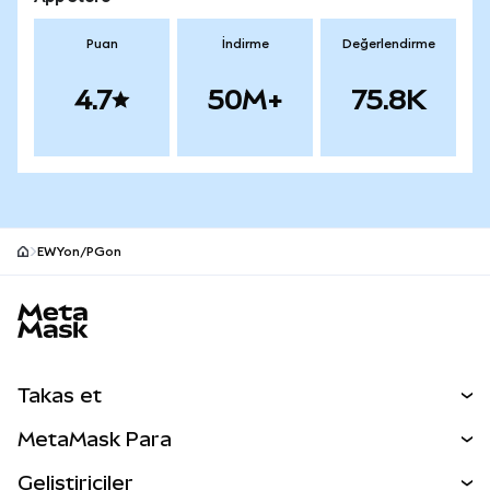
Puan
İndirme
Değerlendirme
4.7
50M+
75.8K
EWYon/PGon
MetaMask site alt bilgisi
Takas et
Takas İşlemleri
MetaMask Para
Tahmin Et
YENİ
Kripto Al
Geliştiriciler