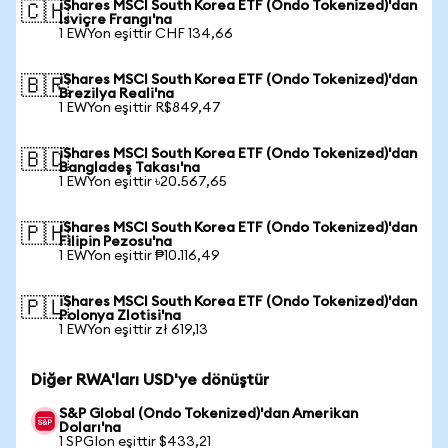
iShares MSCI South Korea ETF (Ondo Tokenized)'dan
🇨🇭
İsviçre Frangı'na
1 EWYon eşittir CHF 134,66
iShares MSCI South Korea ETF (Ondo Tokenized)'dan
🇧🇷
Brezilya Reali'na
1 EWYon eşittir R$849,47
iShares MSCI South Korea ETF (Ondo Tokenized)'dan
🇧🇩
Bangladeş Takası'na
1 EWYon eşittir ৳20.567,65
iShares MSCI South Korea ETF (Ondo Tokenized)'dan
🇵🇭
Filipin Pezosu'na
1 EWYon eşittir ₱10.116,49
iShares MSCI South Korea ETF (Ondo Tokenized)'dan
🇵🇱
Polonya Zlotisi'na
1 EWYon eşittir zł 619,13
Diğer RWA'ları USD'ye dönüştür
S&P Global (Ondo Tokenized)'dan Amerikan
Doları'na
1 SPGIon eşittir $433,21