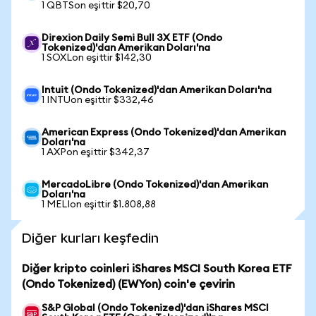
1 QBTSon eşittir $20,70
Direxion Daily Semi Bull 3X ETF (Ondo
Tokenized)'dan Amerikan Doları'na
1 SOXLon eşittir $142,30
Intuit (Ondo Tokenized)'dan Amerikan Doları'na
1 INTUon eşittir $332,46
American Express (Ondo Tokenized)'dan Amerikan
Doları'na
1 AXPon eşittir $342,37
MercadoLibre (Ondo Tokenized)'dan Amerikan
Doları'na
1 MELIon eşittir $1.808,88
Diğer kurları keşfedin
Diğer kripto coinleri iShares MSCI South Korea ETF
(Ondo Tokenized) (EWYon) coin'e çevirin
S&P Global (Ondo Tokenized)'dan iShares MSCI