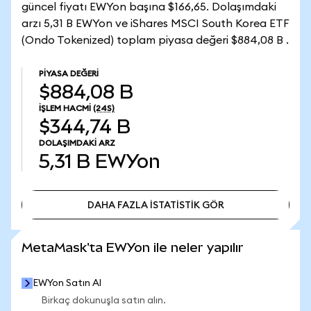
güncel fiyatı EWYon başına $166,65. Dolaşımdaki
arzı 5,31 B EWYon ve iShares MSCI South Korea ETF
(Ondo Tokenized) toplam piyasa değeri $884,08 B .
PIYASA DEĞERI
$884,08 B
İŞLEM HACMI
(24S)
$344,74 B
DOLAŞIMDAKI ARZ
5,31 B
EWYon
DAHA FAZLA İSTATİSTİK GÖR
DAHA FAZLA İSTATİSTİK GÖR
MetaMask'ta EWYon ile neler yapılır
EWYon Satın Al
Birkaç dokunuşla satın alın.