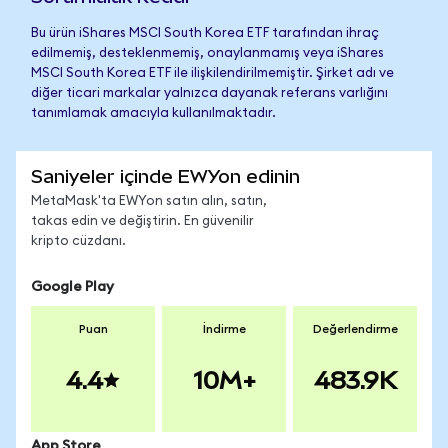
Bu ürün iShares MSCI South Korea ETF tarafından ihraç
edilmemiş, desteklenmemiş, onaylanmamış veya iShares
MSCI South Korea ETF ile ilişkilendirilmemiştir. Şirket adı ve
diğer ticari markalar yalnızca dayanak referans varlığını
tanımlamak amacıyla kullanılmaktadır.
Saniyeler içinde EWYon edinin
MetaMask'ta EWYon satın alın, satın,
takas edin ve değiştirin. En güvenilir
kripto cüzdanı.
Google Play
Puan
İndirme
Değerlendirme
4.4
10M+
483.9K
App Store